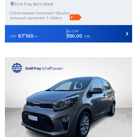
Emil Frey Bern-West
CO2-Emissionen kombiniert 159 g/km
F
Verbrauch kombiniert 7 l/100km
ab CHF
67'100.–
550.00
CHF
/Mt.