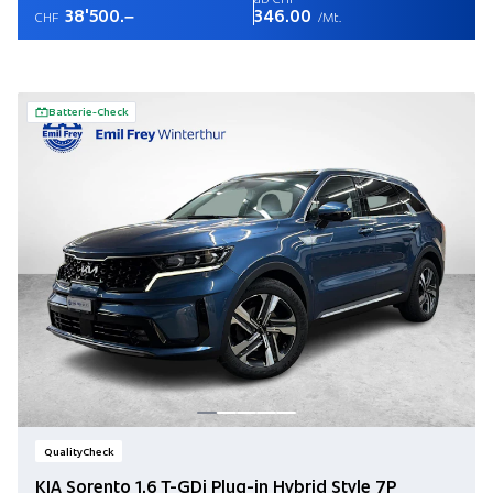
38'500.–
346.00
CHF
/Mt.
Batterie-Check
QualityCheck
KIA Sorento 1.6 T-GDi Plug-in Hybrid Style 7P