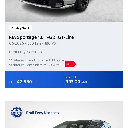
QualityCheck
KIA Sportage 1.6 T-GDi GT-Line
06/2026 - 660 km - 180 PS
Emil Frey Noranco
CO2-Emissionen kombiniert 180 g/km
G
Verbrauch kombiniert 7.9 l/100km
ab CHF
42'990.–
363.00
CHF
/Mt.