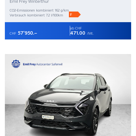
Emil Frey Winterthur
CO2-Emissionen kombiniert 162 g/km
F
Verbrauch kombiniert 7.2 l/100km
ab CHF
57'950.–
471.00
CHF
/Mt.