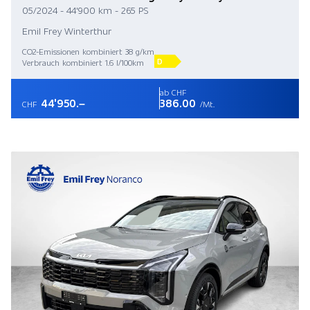
05/2024 - 44'900 km - 265 PS
Emil Frey Winterthur
CO2-Emissionen kombiniert 38 g/km
D
Verbrauch kombiniert 1.6 l/100km
ab CHF
44'950.–
386.00
CHF
/Mt.