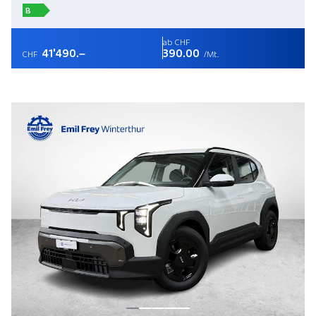
B
ab CHF
41'490.–
390.00
CHF
/Mt.