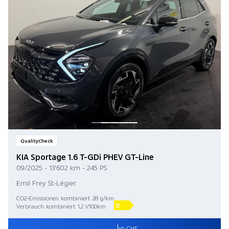
QualityCheck
KIA Sportage 1.6 T-GDi PHEV GT-Line
09/2025 - 13'602 km - 245 PS
Emil Frey St-Légier
CO2-Emissionen kombiniert 28 g/km
D
Verbrauch kombiniert 1.2 l/100km
ab CHF