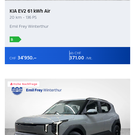
KIA EV2 61 kWh Air
20 km - 136 PS
Emil Frey Winterthur
B
ab CHF
34'950.–
371.00
CHF
/Mt.
Hohe Nachfrage