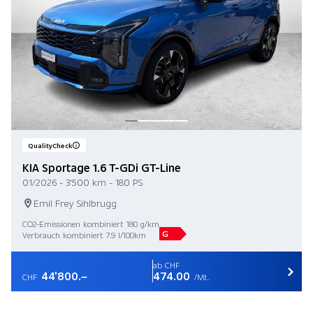
QualityCheck
KIA Sportage 1.6 T-GDi GT-Line
01/2026 - 3'500 km - 180 PS
Emil Frey Sihlbrugg
CO2-Emissionen kombiniert 180 g/km
G
Verbrauch kombiniert 7.9 l/100km
ab CHF
44'800.–
474.00
CHF
/Mt.