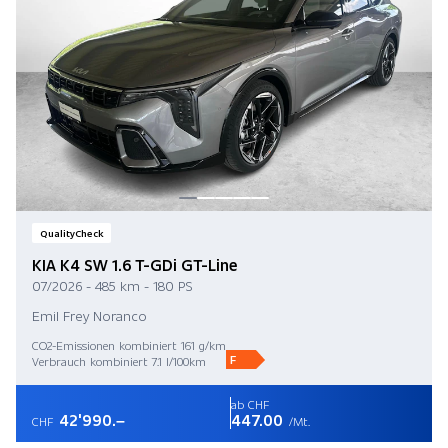
QualityCheck
KIA K4 SW 1.6 T-GDi GT-Line
07/2026 - 485 km - 180 PS
Emil Frey Noranco
CO2-Emissionen kombiniert 161 g/km
F
Verbrauch kombiniert 7.1 l/100km
ab CHF
42'990.–
447.00
CHF
/Mt.