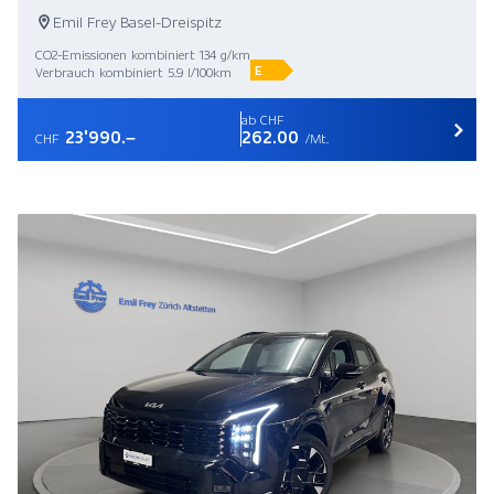
Emil Frey Basel-Dreispitz
CO2-Emissionen kombiniert 134 g/km
E
Verbrauch kombiniert 5.9 l/100km
ab CHF
23'990.–
262.00
CHF
/Mt.