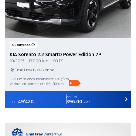
QualityCheck
KIA Sorento 2.2 SmartD Power Edition 7P
10/2025 - 13'000 km - 193 PS
Emil Frey Biel-Bienne
CO2-Emissionen kombiniert 174 g/km
F
Verbrauch kombiniert 6.6 l/100km
ab CHF
49'420.–
396.00
CHF
/Mt.