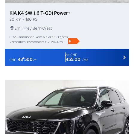
KIA K4 SW 1.6 T-GDi Power+
20 km - 180 PS
Emil Frey Bern-West
CO2-Emissionen kombiniert 153 g/km
F
Verbrauch kombiniert 6.7 l/100km
ab CHF
43'500.–
455.00
CHF
/Mt.