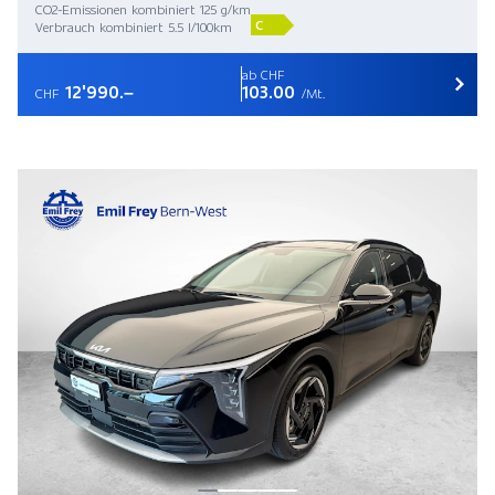
CO2-Emissionen kombiniert 125 g/km
C
Verbrauch kombiniert 5.5 l/100km
ab CHF
12'990.–
103.00
CHF
/Mt.