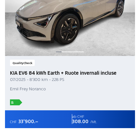
QualityCheck
KIA EV6 84 kWh Earth + Ruote invernali incluse
07/2025 - 8'300 km - 228 PS
Emil Frey Noranco
B
ab CHF
33'900.–
308.00
CHF
/Mt.