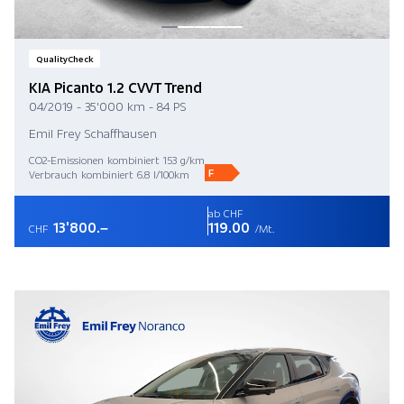
QualityCheck
KIA Picanto 1.2 CVVT Trend
04/2019 - 35'000 km - 84 PS
Emil Frey Schaffhausen
CO2-Emissionen kombiniert 153 g/km
F
Verbrauch kombiniert 6.8 l/100km
ab CHF
13'800.–
119.00
CHF
/Mt.