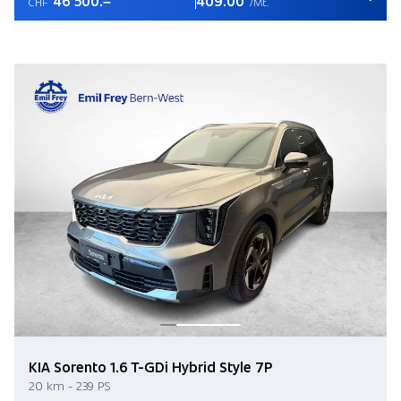
46'500.–
409.00
CHF
/Mt.
KIA Sorento 1.6 T-GDi Hybrid Style 7P
20 km - 239 PS