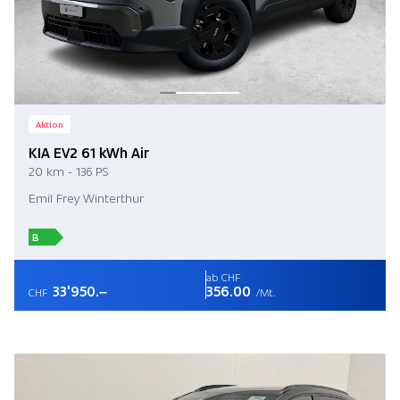
Aktion
KIA EV2 61 kWh Air
20 km - 136 PS
Emil Frey Winterthur
B
ab CHF
33'950.–
356.00
CHF
/Mt.