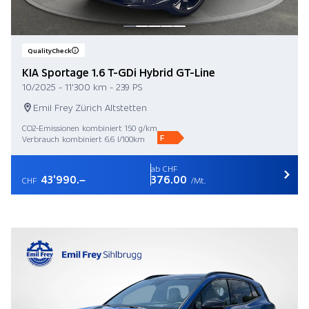
QualityCheck
KIA Sportage 1.6 T-GDi Hybrid GT-Line
10/2025 - 11'300 km - 239 PS
Emil Frey Zürich Altstetten
CO2-Emissionen kombiniert 150 g/km
F
Verbrauch kombiniert 6.6 l/100km
ab CHF
43'990.–
376.00
CHF
/Mt.