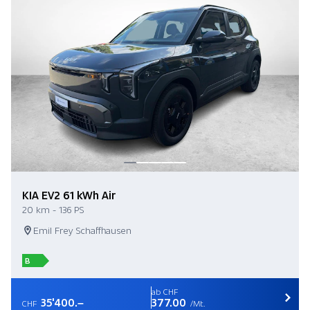
KIA EV2 61 kWh Air
20 km - 136 PS
Emil Frey Schaffhausen
B
ab CHF
35'400.–
377.00
CHF
/Mt.