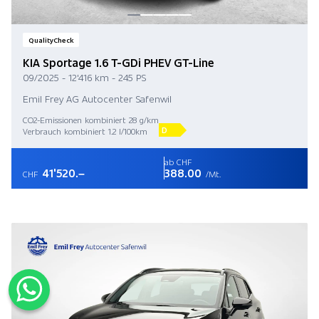
QualityCheck
KIA Sportage 1.6 T-GDi PHEV GT-Line
09/2025 - 12'416 km - 245 PS
Emil Frey AG Autocenter Safenwil
CO2-Emissionen kombiniert 28 g/km
D
Verbrauch kombiniert 1.2 l/100km
ab CHF
41'520.–
388.00
CHF
/Mt.