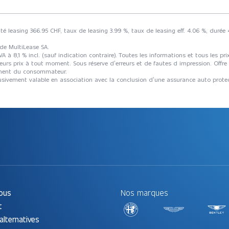
ité leasing 366.95 CHF, taux de leasing 3.99 %, taux de leasing eff. 4.06 %, dur
 de MultiLease SA.
 8,1 % incl. (sauf indication contraire). Toutes les informations et tous les p
eurs prix à tout moment. Sous réserve d’erreurs et de fautes d impression. Offre
tement du consommateur.
xclusivement valable en association avec la conclusion d’une assurance auto prote
ous
Nos marques
t
alternatives