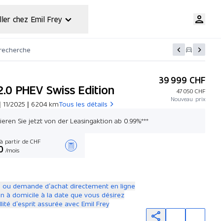
ller chez Emil Frey
 recherche
39 999 CHF
2.0 PHEV Swiss Edition
47 050 CHF
Nouveau prix
 11/2025 | 6 204 km
Tous les détails
itieren Sie jetzt von der Leasingaktion ab 0.99%***
à partir de CHF
0
/mois
Créer une offre
 ou demande d’achat directement en ligne
on à domicile à la date que vous désirez
llité d’esprit assurée avec Emil Frey