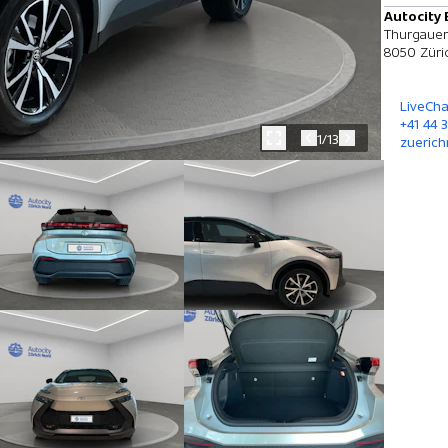
Autocity 
Thurgauer
8050 Züri
LiveCha
+41 44 
1/13
zuerich