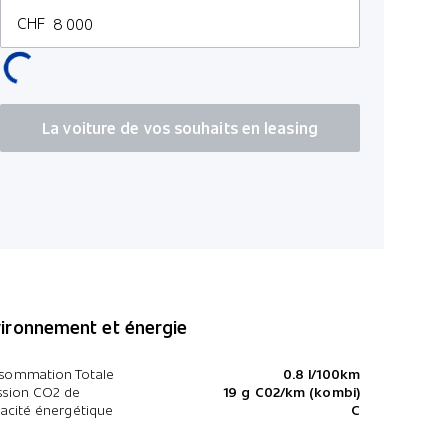
CHF
La voiture de vos souhaits en leasing
ironnement et énergie
sommation Totale
0.8 l/100km
ssion CO2 de
19 g C02/km (kombi)
cacité énergétique
C