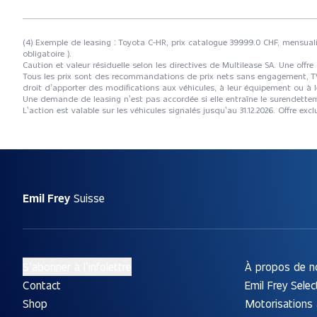
(4) Exemple de leasing : Toyota C-HR, prix catalogue 39999.0 CHF, mensual
obligatoire ).
Caution et valeur résiduelle selon les directives de Multilease SA. Une offre
Tous les prix sont des recommandations de prix nets sans engagement, TVA à
droit d’apporter des modifications aux véhicules, à leur équipement ou à l
Une demande de leasing n’est pas accordée si elle entraîne le surendet
L’action est valable sur les véhicules signalés jusqu’au 31.12.2026. Offre e
Emil Frey
Suisse
S’abonner à l’infolettre
À propos de n
Contact
Emil Frey Selec
Shop
Motorisations 