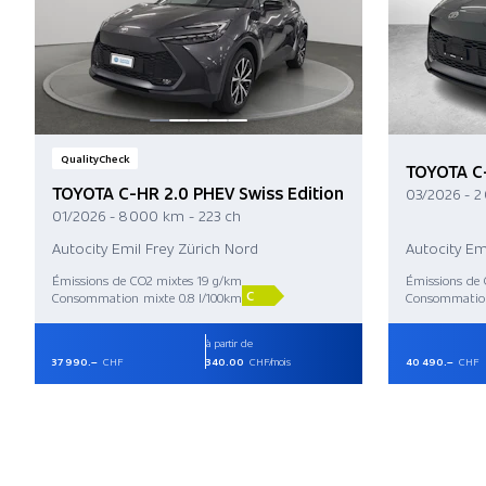
QualityCheck
TOYOTA C-
TOYOTA C-HR 2.0 PHEV Swiss Edition
03/2026 - 2
01/2026 - 8 000 km - 223 ch
Autocity Emil Frey Zürich Nord
Autocity Em
Émissions de CO2 mixtes 19 g/km
Émissions de 
C
Consommation mixte 0.8 l/100km
Consommation
à partir de
37 990.–
CHF
340.00
CHF/mois
40 490.–
CHF