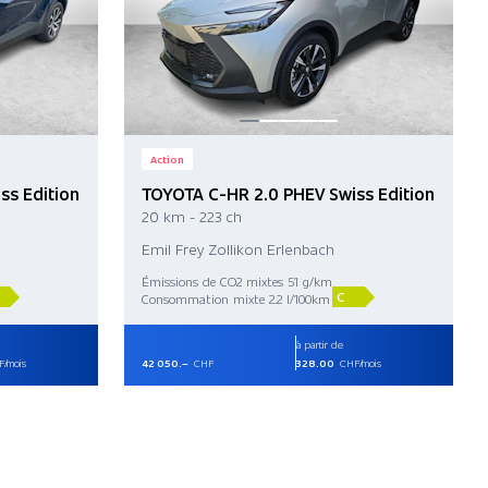
Action
ss Edition
TOYOTA C-HR 2.0 PHEV Swiss Edition
20 km - 223 ch
Emil Frey Zollikon Erlenbach
Émissions de CO2 mixtes 51 g/km
C
Consommation mixte 2.2 l/100km
à partir de
/mois
42 050.–
CHF
328.00
CHF/mois