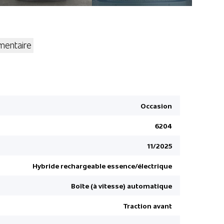
entaire
Rétroviseu
Airbag de
Assistant 
Occasion
Phares à L
6204
Connexion
Connect
11/2025
Siège pass
Hybride rechargeable essence/électrique
Désactivat
Boîte (à vitesse) automatique
Assistant 
4 roues all
Traction avant
Contrôle él