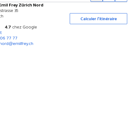
Emil Frey Zürich Nord
Essai sur route
strasse 35
ch
Calculer l’itinéraire
4.7
chez Google
t
306 77 77
nord@emilfrey.ch