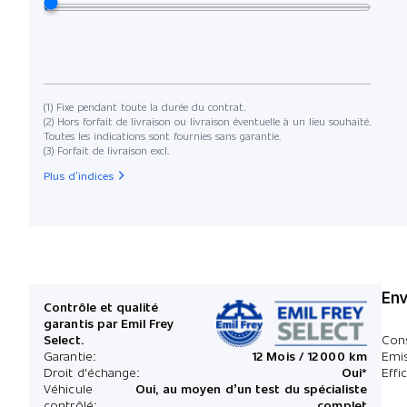
(1) Fixe pendant toute la durée du contrat.
(2) Hors forfait de livraison ou livraison éventuelle à un lieu souhaité.
Toutes les indications sont fournies sans garantie.
(3) Forfait de livraison excl.
Plus d’indices
Env
Contrôle et qualité
garantis par Emil Frey
Select.
Con
Garantie:
12 Mois / 12 000 km
Emi
Droit d'échange:
Oui*
Effi
Véhicule
Oui, au moyen d’un test du spécialiste
contrôlé:
complet