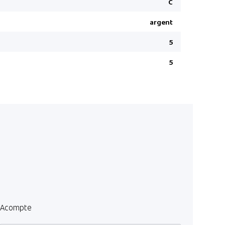
C
TRC
Safe Exit A
argent
Capteur de
5
Aucune gar
5
Capteur de
Rétroviseu
Garantie 1
Vitres laté
Verrouilla
Rétroviseu
Airbags co
Wireless C
Détails sel
Jantes en a
Acompte