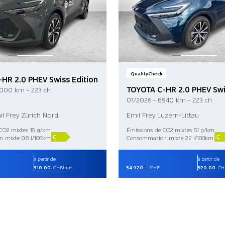
QualityCheck
HR 2.0 PHEV Swiss Edition
TOYOTA C-HR 2.0 PHEV Swi
 000 km - 223 ch
01/2026 - 6 940 km - 223 ch
il Frey Zürich Nord
Emil Frey Luzern-Littau
CO2 mixtes 19 g/km
Émissions de CO2 mixtes 51 g/km
C
C
 mixte 0.8 l/100km
Consommation mixte 2.2 l/100km
à partir de
à partir de
310.00
CHF/mois
34 920.–
CHF
320.00
CHF