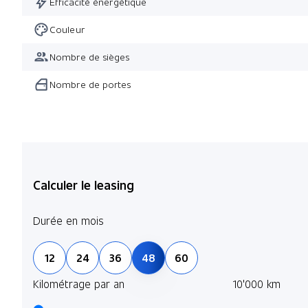
Efficacité énergétique
Couleur
Nombre de sièges
Nombre de portes
Calculer le leasing
Durée en mois
12
24
36
48
60
Kilométrage par an
10'000 km