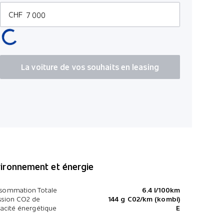
Détecteur 
CHF
La voiture de vos souhaits en leasing
ironnement et énergie
sommation Totale
6.4 l/100km
ssion CO2 de
144 g C02/km (kombi)
cacité énergétique
E