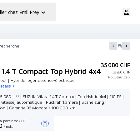
ller chez Emil Frey
 recherche
35 080 CHF
a 1.4 T Compact Top Hybrid 4x4
38 280 CHF
Nouveau prix
euf | Hybride léger essence/électrique
étails
5'080.– ** | SUZUKI Vitara 1.4 T Compact Top Hybrid 4x4 | 110 PS |
à vitesse) automatique | Rückfahrkamera | Sitzheizung |
ion | Garantie 36 Monate / 100'000 km
à partir de CHF
0
/mois
Créer une offre