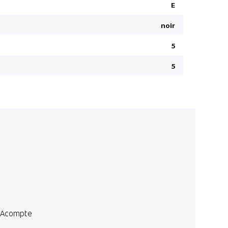
Toit couli
E
Assistant 
noir
Jantes en a
5
Keyless Sta
Caméra de
5
Siège cond
Airbags ri
Volant en 
Régulateur
Tapis de so
Feux arriè
Système de
Verrouilla
Connexion
Acompte
Accoudoir 