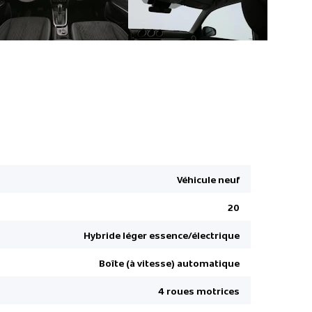
Détails sel
Alerte de 
Capteur de
Véhicule neuf
Connect
20
Sièges en 
Capteur de
Hybride léger essence/électrique
Fixation Is
Boîte (à vitesse) automatique
ABS et répa
4 roues motrices
Prise 12V