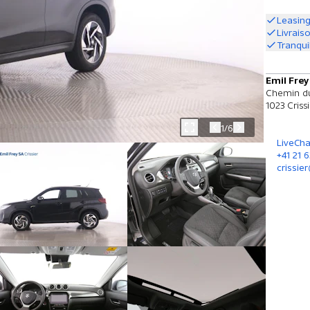
Leasing
Livrais
Tranqui
Emil Frey
Chemin du
1023 Criss
1/6
LiveCha
+41 21 6
crissie