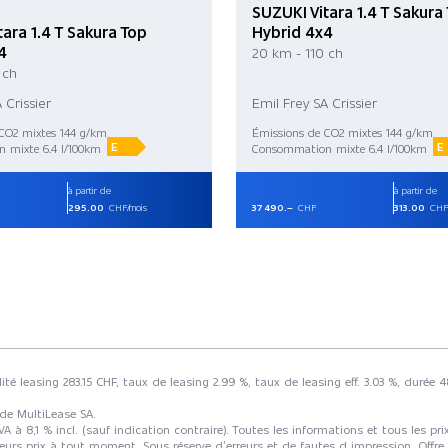
SUZUKI Vitara 1.4 T Sakura
ara 1.4 T Sakura Top
Hybrid 4x4
4
20 km - 110 ch
 ch
 Crissier
Emil Frey SA Crissier
CO2 mixtes 144 g/km
Émissions de CO2 mixtes 144 g/km
E
E
 mixte 6.4 l/100km
Consommation mixte 6.4 l/100km
à partir de
à partir de
295.00
CHF/mois
37 490.–
CHF
313.00
CHF/
ité leasing 283.15 CHF, taux de leasing 2.99 %, taux de leasing eff. 3.03 %, duré
 de MultiLease SA.
 8,1 % incl. (sauf indication contraire). Toutes les informations et tous les p
eurs prix à tout moment. Sous réserve d’erreurs et de fautes d impression. Offre