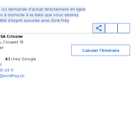
 ou demande d’achat directement en ligne
on à domicile à la date que vous désirez
llité d’esprit assurée avec Emil Frey
 SA Crissier
Essai sur route
 Closalet 19
ier
Calculer l’itinéraire
4.1
chez Google
t
31 24 11
r@emilfrey.ch