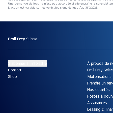
Une demande de leasing n’est pas accordée si elle entraîne le surendet
L’action est valable sur les véhicules signalés jusqu’au 31.12.2026.
Emil Frey
Suisse
S’abonner à l’infolettre
À propos de n
Contact
Emil Frey Selec
Shop
Motorisations 
Prendre un re
Nos sociétés
Postes à pourv
Assurances
Leasing & fin