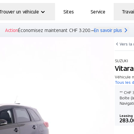
Trouver un véhicule
Sites
Service
Travai
Action
Économisez maintenant CHF 3 200.–
En savoir plus
Vers la
SUZUKI
Vitar
Véhicule n
Tous les d
** CHF 3
Boîte (
Navigat
Leasing
283.0