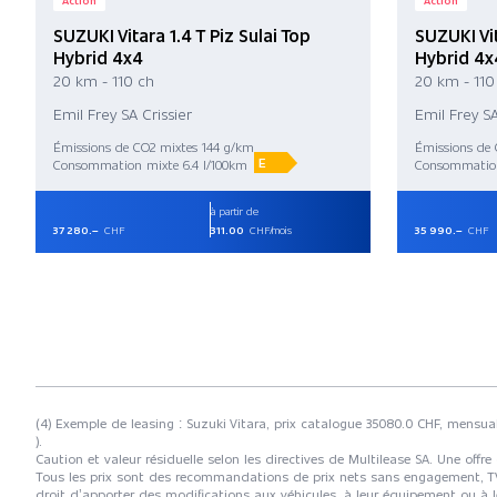
Action
Action
SUZUKI Vitara 1.4 T Piz Sulai Top
SUZUKI Vit
Hybrid 4x4
Hybrid 4x
20 km - 110 ch
20 km - 110
Emil Frey SA Crissier
Emil Frey SA
Émissions de CO2 mixtes 144 g/km
Émissions de 
E
Consommation mixte 6.4 l/100km
Consommation
à partir de
37 280.–
CHF
311.00
CHF/mois
35 990.–
CHF
(4) Exemple de leasing : Suzuki Vitara, prix catalogue 35080.0 CHF, mensual
).
Caution et valeur résiduelle selon les directives de Multilease SA. Une offre
Tous les prix sont des recommandations de prix nets sans engagement, TVA à
droit d’apporter des modifications aux véhicules, à leur équipement ou à l