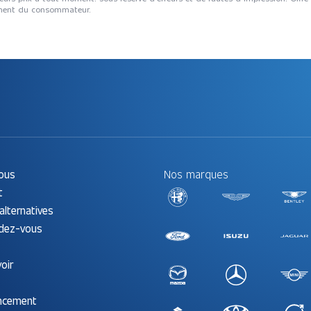
tement du consommateur.
ous
Nos marques
t
alternatives
ndez-vous
oir
ancement