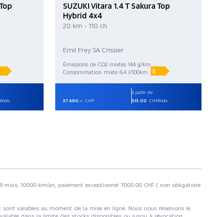
 Top
SUZUKI Vitara 1.4 T Sakura Top
Hybrid 4x4
20 km - 110 ch
Emil Frey SA Crissier
Émissions de CO2 mixtes 144 g/km
E
Consommation mixte 6.4 l/100km
à partir de
mois
37 490.–
CHF
313.00
CHF/mois
e 48 mois, 10000 km/an, paiement exceptionnel 7000.00 CHF ( non obligatoire
rix sont valables au moment de la mise en ligne. Nous nous réservons le
 valable dans la limite des stocks disponibles ou jusqu à révocation.