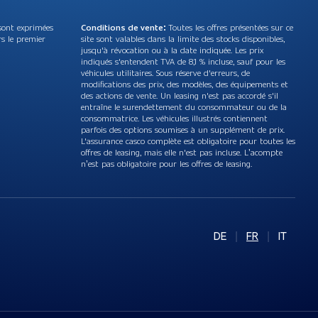
sont exprimées
Conditions de vente:
Toutes les offres présentées sur ce
rs le premier
site sont valables dans la limite des stocks disponibles,
jusqu'à révocation ou à la date indiquée. Les prix
indiqués s'entendent TVA de 8,1 % incluse, sauf pour les
véhicules utilitaires. Sous réserve d'erreurs, de
modifications des prix, des modèles, des équipements et
des actions de vente. Un leasing n'est pas accordé s'il
entraîne le surendettement du consommateur ou de la
consommatrice. Les véhicules illustrés contiennent
parfois des options soumises à un supplément de prix.
L'assurance casco complète est obligatoire pour toutes les
offres de leasing, mais elle n'est pas incluse. L’acompte
n’est pas obligatoire pour les offres de leasing.
DE
|
FR
|
IT