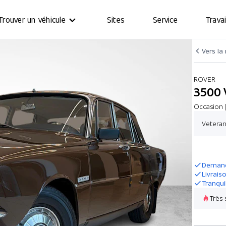
Trouver un véhicule
Sites
Service
Travai
Vers la
ROVER
3500 
Occasion |
Veteran
Demand
Livrais
Tranqui
Très