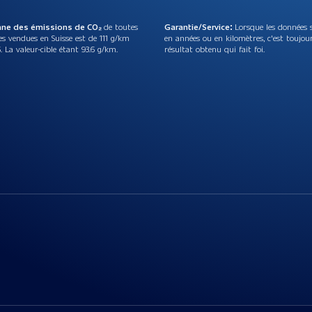
nne des émissions de CO₂
de toutes
Garantie/Service:
Lorsque les données 
es vendues en Suisse est de 111 g/km
en années ou en kilomètres, c'est toujou
. La valeur-cible étant 93.6 g/km.
résultat obtenu qui fait foi.