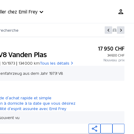
ller chez Emil Frey
 recherche
17 950 CHF
V8 Vanden Plas
34 600 CHF
Nouveau prix
 10/1973 | 134 000 km
Tous les détails
enfahrzeug aus dem Jahr 1973! V8
Créer une offre
e d’achat rapide et simple
on à domicile à la date que vous désirez
llité d’esprit assurée avec Emil Frey
 souvent vu