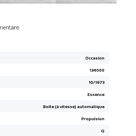
entaire
Toit ouvran
Occasion
134000
10/1973
Essence
Boîte (à vitesse) automatique
Propulsion
G