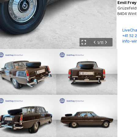
Emil Frey
Grüzefeld
8404 Wint
LiveCha
+41 52 
info-wi
1/11