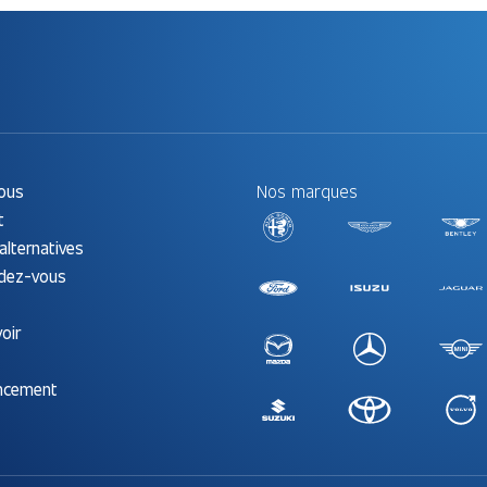
ous
Nos marques
t
alternatives
ndez-vous
oir
ancement