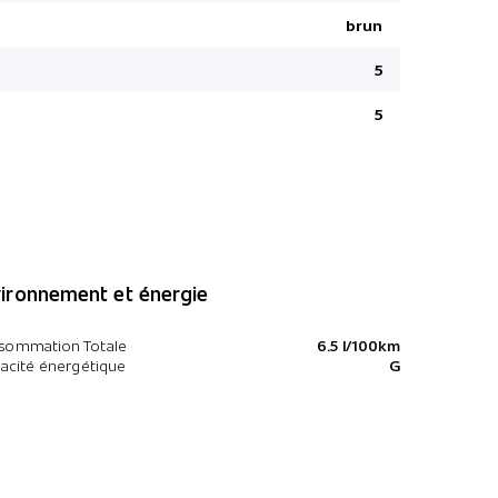
brun
5
5
ironnement et énergie
sommation Totale
6.5 l/100km
cacité énergétique
G