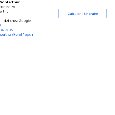
 Winterthur
Essai sur route
strasse 65
erthur
Calculer l’itinéraire
4.4
chez Google
t
234 35 35
nterthur@emilfrey.ch