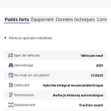
Points forts
Équipement
Données techniques
Commen
Peinture spéciale métallisée
Type de véhicule
Véhicule neuf
Kilométrage
2531
1re mise en circulation
11/2025
Carburant
Hybride intégral essence/électrique
Transmission
Boîte (à vitesse) automatique
Entraînement
Traction avant