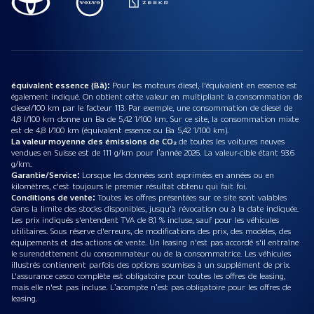
équivalent essence (Bä):
Pour les moteurs diesel, l'équivalent en essence est
également indiqué. On obtient cette valeur en multipliant la consommation de
diesel/100 km par le facteur 113. Par exemple, une consommation de diesel de
4,8 l/100 km donne un Ba de 5,42 1/100 km. Sur ce site, la consommation mixte
est de 4,8 l/100 km (équivalent essence ou Ba 5,42 1/100 km).
La valeur moyenne des émissions de CO₂
de toutes les voitures neuves
vendues en Suisse est de 111 g/km pour l’année 2026. La valeur-cible étant 93.6
g/km.
Garantie/Service:
Lorsque les données sont exprimées en années ou en
kilomètres, c'est toujours le premier résultat obtenu qui fait foi.
Conditions de vente:
Toutes les offres présentées sur ce site sont valables
dans la limite des stocks disponibles, jusqu'à révocation ou à la date indiquée.
Les prix indiqués s'entendent TVA de 8,1 % incluse, sauf pour les véhicules
utilitaires. Sous réserve d'erreurs, de modifications des prix, des modèles, des
équipements et des actions de vente. Un leasing n'est pas accordé s'il entraîne
le surendettement du consommateur ou de la consommatrice. Les véhicules
illustrés contiennent parfois des options soumises à un supplément de prix.
L'assurance casco complète est obligatoire pour toutes les offres de leasing,
mais elle n'est pas incluse. L’acompte n’est pas obligatoire pour les offres de
leasing.