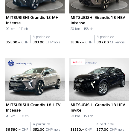
MITSUBISHI Grandis 1.3 MH
MITSUBISHI Grandis 1.8 HEV
Intense
Intense
20 km - 141 ch
20 km - 158 ch
à partir de
à partir de
35 800.–
CHF
303.00
CHF/mois
38 367.–
CHF
307.00
CHF/mois
Action
MITSUBISHI Grandis 1.8 HEV
MITSUBISHI Grandis 1.8 HEV
Intense
Invite
20 km - 158 ch
20 km - 158 ch
à partir de
à partir de
36 590.–
CHF
352.00
CHF/mois
31 550.–
CHF
277.00
CHF/mois