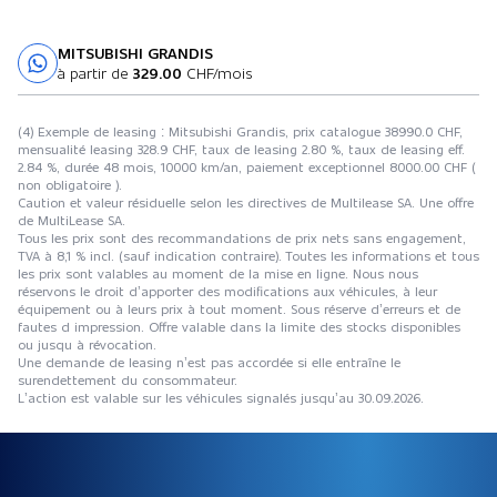
MITSUBISHI GRANDIS
Essai sur route
à partir de
329.00
CHF/mois
(4) Exemple de leasing : Mitsubishi Grandis, prix catalogue 38990.0 CHF,
mensualité leasing 328.9 CHF, taux de leasing 2.80 %, taux de leasing eff.
2.84 %, durée 48 mois, 10000 km/an, paiement exceptionnel 8000.00 CHF (
non obligatoire ).
Caution et valeur résiduelle selon les directives de Multilease SA. Une offre
de MultiLease SA.
Tous les prix sont des recommandations de prix nets sans engagement,
TVA à 8,1 % incl. (sauf indication contraire). Toutes les informations et tous
les prix sont valables au moment de la mise en ligne. Nous nous
réservons le droit d’apporter des modifications aux véhicules, à leur
équipement ou à leurs prix à tout moment. Sous réserve d’erreurs et de
fautes d impression. Offre valable dans la limite des stocks disponibles
ou jusqu à révocation.
Une demande de leasing n’est pas accordée si elle entraîne le
surendettement du consommateur.
L’action est valable sur les véhicules signalés jusqu’au 30.09.2026.