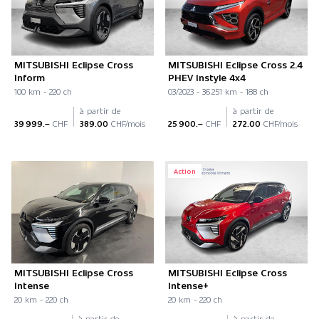
MITSUBISHI Eclipse Cross
MITSUBISHI Eclipse Cross 2.4
Inform
PHEV Instyle 4x4
100 km - 220 ch
03/2023 - 36 251 km - 188 ch
à partir de
à partir de
39 999.–
CHF
389.00
CHF/mois
25 900.–
CHF
272.00
CHF/mois
Action
MITSUBISHI Eclipse Cross
MITSUBISHI Eclipse Cross
Intense
Intense+
20 km - 220 ch
20 km - 220 ch
à partir de
à partir de