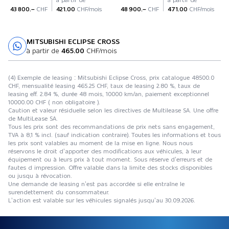
43 800.–
CHF
421.00
CHF/mois
48 900.–
CHF
471.00
CHF/mois
MITSUBISHI ECLIPSE CROSS
Essai sur route
à partir de
465.00
CHF/mois
(4) Exemple de leasing : Mitsubishi Eclipse Cross, prix catalogue 48500.0
CHF, mensualité leasing 465.25 CHF, taux de leasing 2.80 %, taux de
leasing eff. 2.84 %, durée 48 mois, 10000 km/an, paiement exceptionnel
10000.00 CHF ( non obligatoire ).
Caution et valeur résiduelle selon les directives de Multilease SA. Une offre
de MultiLease SA.
Tous les prix sont des recommandations de prix nets sans engagement,
TVA à 8,1 % incl. (sauf indication contraire). Toutes les informations et tous
les prix sont valables au moment de la mise en ligne. Nous nous
réservons le droit d’apporter des modifications aux véhicules, à leur
équipement ou à leurs prix à tout moment. Sous réserve d’erreurs et de
fautes d impression. Offre valable dans la limite des stocks disponibles
ou jusqu à révocation.
Une demande de leasing n’est pas accordée si elle entraîne le
surendettement du consommateur.
L’action est valable sur les véhicules signalés jusqu’au 30.09.2026.