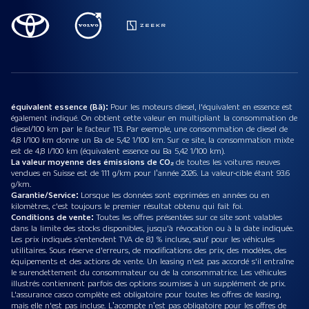
équivalent essence (Bä):
Pour les moteurs diesel, l'équivalent en essence est
également indiqué. On obtient cette valeur en multipliant la consommation de
diesel/100 km par le facteur 113. Par exemple, une consommation de diesel de
4,8 l/100 km donne un Ba de 5,42 1/100 km. Sur ce site, la consommation mixte
est de 4,8 l/100 km (équivalent essence ou Ba 5,42 1/100 km).
La valeur moyenne des émissions de CO₂
de toutes les voitures neuves
vendues en Suisse est de 111 g/km pour l’année 2026. La valeur-cible étant 93.6
g/km.
Garantie/Service:
Lorsque les données sont exprimées en années ou en
kilomètres, c'est toujours le premier résultat obtenu qui fait foi.
Conditions de vente:
Toutes les offres présentées sur ce site sont valables
dans la limite des stocks disponibles, jusqu'à révocation ou à la date indiquée.
Les prix indiqués s'entendent TVA de 8,1 % incluse, sauf pour les véhicules
utilitaires. Sous réserve d'erreurs, de modifications des prix, des modèles, des
équipements et des actions de vente. Un leasing n'est pas accordé s'il entraîne
le surendettement du consommateur ou de la consommatrice. Les véhicules
illustrés contiennent parfois des options soumises à un supplément de prix.
L'assurance casco complète est obligatoire pour toutes les offres de leasing,
mais elle n'est pas incluse. L’acompte n’est pas obligatoire pour les offres de