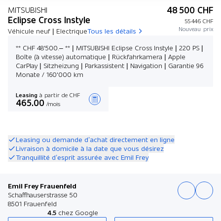
48 500 CHF
MITSUBISHI
Eclipse Cross Instyle
55 446 CHF
Nouveau prix
Véhicule neuf | Electrique
Tous les détails
** CHF 48'500.– ** | MITSUBISHI Eclipse Cross Instyle | 220 PS |
Boîte (à vitesse) automatique | Rückfahrkamera | Apple
CarPlay | Sitzheizung | Parkassistent | Navigation | Garantie 96
Monate / 160'000 km
Leasing
à partir de CHF
465.00
/mois
Créer une offre
Leasing ou demande d’achat directement en ligne
Livraison à domicile à la date que vous désirez
Tranquillité d’esprit assurée avec Emil Frey
Emil Frey Frauenfeld
Schaffhauserstrasse 50
8501 Frauenfeld
4.5
chez Google