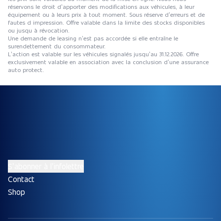
réservons le droit d’apporter des modifications aux véhicules, à leur
équipement ou à leurs prix à tout moment. Sous réserve d’erreurs et de
fautes d impression. Offre valable dans la limite des stocks disponibles
ou jusqu à révocation.
Une demande de leasing n’est pas accordée si elle entraîne le
surendettement du consommateur.
L’action est valable sur les véhicules signalés jusqu’au 31.12.2026. Offre
exclusivement valable en association avec la conclusion d’une assurance
auto protect.
S’abonner à l’infolettre
Contact
Shop