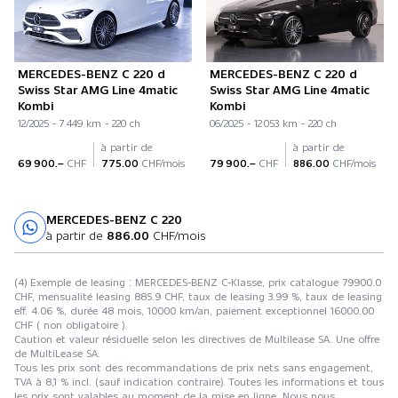
MERCEDES-BENZ C 220 d
MERCEDES-BENZ C 220 d
Swiss Star AMG Line 4matic
Swiss Star AMG Line 4matic
Kombi
Kombi
12/2025 - 7 449 km - 220 ch
06/2025 - 12 053 km - 220 ch
à partir de
à partir de
69 900.–
CHF
775.00
CHF/mois
79 900.–
CHF
886.00
CHF/mois
MERCEDES-BENZ C 220
Essai sur route
à partir de
886.00
CHF/mois
(4) Exemple de leasing : MERCEDES-BENZ C-Klasse, prix catalogue 79900.0
CHF, mensualité leasing 885.9 CHF, taux de leasing 3.99 %, taux de leasing
eff. 4.06 %, durée 48 mois, 10000 km/an, paiement exceptionnel 16000.00
CHF ( non obligatoire ).
Caution et valeur résiduelle selon les directives de Multilease SA. Une offre
de MultiLease SA.
Tous les prix sont des recommandations de prix nets sans engagement,
TVA à 8,1 % incl. (sauf indication contraire). Toutes les informations et tous
les prix sont valables au moment de la mise en ligne. Nous nous