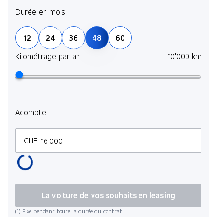
Pack Assistance à la conduite Plus
Durée en mois
Pack Parc avec -caméra 360°-
12
24
36
48
60
Pack Keyless-Go Confort
Kilométrage par an
10'000 km
Pack Hiver
Pack Energizing Air Control
Acompte
CHF
La voiture de vos souhaits en leasing
(1) Fixe pendant toute la durée du contrat.