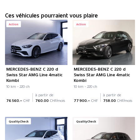
Ces véhicules pourraient vous plaire
Action
Action
MERCEDES-BENZ C 220 d
MERCEDES-BENZ C 220 d
Swiss Star AMG Line 4matic
Swiss Star AMG Line 4matic
Kombi
Kombi
10 km - 220 ch
10 km - 220 ch
à partir de
à partir de
76 560.–
CHF
760.00
CHF/mois
77 900.–
CHF
758.00
CHF/mois
QualityCheck
QualityCheck