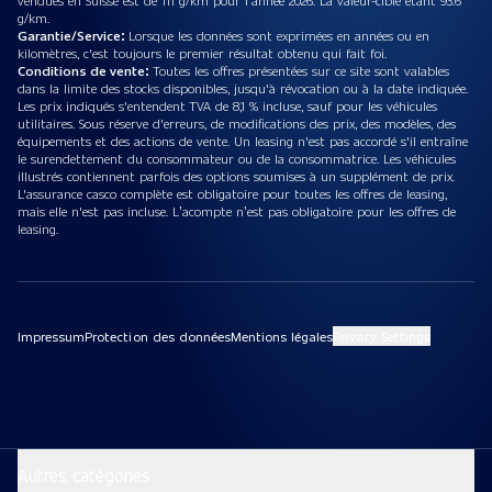
vendues en Suisse est de 111 g/km pour l’année 2026. La valeur-cible étant 93.6
g/km.
Garantie/Service:
Lorsque les données sont exprimées en années ou en
kilomètres, c'est toujours le premier résultat obtenu qui fait foi.
Conditions de vente:
Toutes les offres présentées sur ce site sont valables
dans la limite des stocks disponibles, jusqu'à révocation ou à la date indiquée.
Les prix indiqués s'entendent TVA de 8,1 % incluse, sauf pour les véhicules
utilitaires. Sous réserve d'erreurs, de modifications des prix, des modèles, des
équipements et des actions de vente. Un leasing n'est pas accordé s'il entraîne
le surendettement du consommateur ou de la consommatrice. Les véhicules
illustrés contiennent parfois des options soumises à un supplément de prix.
L'assurance casco complète est obligatoire pour toutes les offres de leasing,
mais elle n'est pas incluse. L’acompte n’est pas obligatoire pour les offres de
leasing.
Impressum
Protection des données
Mentions légales
Privacy Settings
Autres catégories