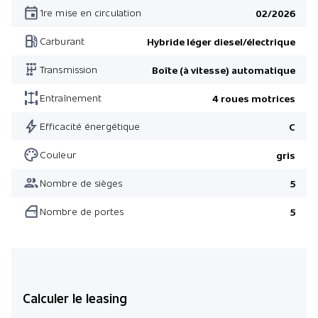
Attelage de remorque
1re mise en circulation
02/2026
Peinture métallisée
Carburant
Hybride léger diesel/électrique
Console centrale en métal/ tissus
Transmission
Boîte (à vitesse) automatique
Capitonnage cuir Nappa
Tableau de bord en reproduction cuir Artico
Entraînement
4 roues motrices
Pack Parc avec -caméra 360°-
Efficacité énergétique
C
Pack Hiver
Couleur
gris
Ciel de toit noir
Nombre de sièges
5
Roues en alliage léger 19" 5 rayons
Nombre de portes
5
Sans dénomination de modèle
Pack Night
Pack All-Terrain Premium Plus
Pack Night
Calculer le leasing
Pack All-Terrain Premium Plus