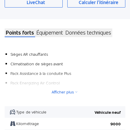
LiveChat
Calculer l’itinéraire
Points forts
Équipement
Données techniques
Sièges AR chauffants
Climatisation de sièges avant
Pack Assistance à la conduite Plus
Pack Energizing Air Control
Afficher plus
Wärme- und geräuschdämmendes Akustikglas
Pièces décoratives en structure métallique
Chauffage auxiliaire
Type de véhicule
Véhicule neuf
Pack Keyless-Go Confort
Kilométrage
9000