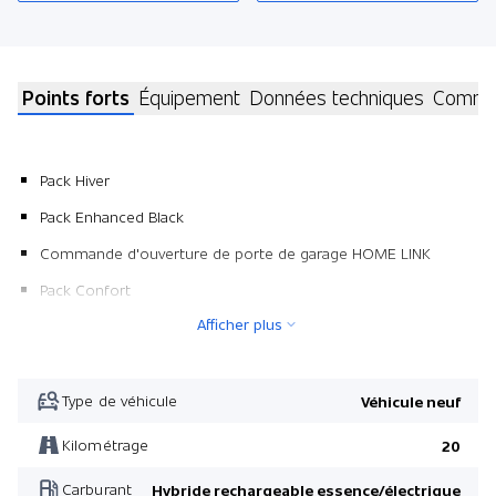
Points forts
Équipement
Données techniques
Commen
Pack Hiver
Pack Enhanced Black
Commande d'ouverture de porte de garage HOME LINK
Pack Confort
Afficher plus
Phares anti-brouillard avant
Kit de réparation de pneumatiques
Peinture métallisée
Type de véhicule
Véhicule neuf
Prise 230 V
Kilométrage
20
Pack Attelage de remorque
Carburant
Hybride rechargeable essence/électrique