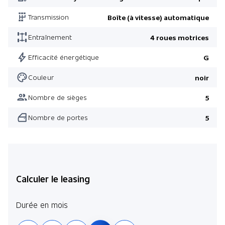
Alarme antivol avec surveillance intérieure
Transmission
Boîte (à vitesse) automatique
Hayon électrique avec fonction mains-libres
Entraînement
4 roues motrices
Equipement de 1ère urgence
Pavillon couleur carrosserie
Efficacité énergétique
G
Câble de charge
Couleur
noir
Pare-brise réfléchissant la chaleur
Nombre de sièges
5
Boulons de roue avec sécurité antivol
Nombre de portes
5
Pack Confort
Pack Enhanced Black
Pack Hiver
Pack Attelage de remorque
Calculer le leasing
Durée en mois