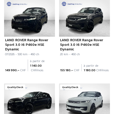
LAND ROVER Range Rover
LAND ROVER Range Rover
Sport 3.0 I6 P460e HSE
Sport 3.0 I6 P460e HSE
Dynamic
Dynamic
07/2026 - 500 km - 460 ch
20 km - 460 ch
à partir de
1 140.00
à partir de
149 990.–
CHF
CHF/mois
155 180.–
CHF
1 180.00
CHF/mois
QualityCheck
QualityCheck