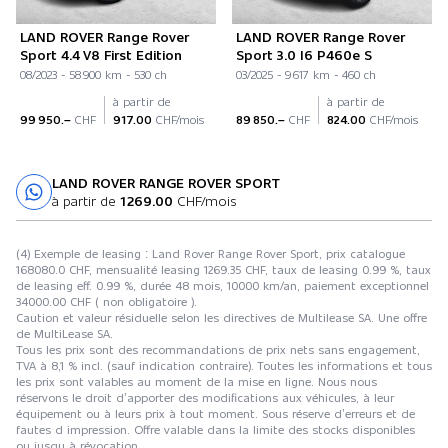
LAND ROVER Range Rover
LAND ROVER Range Rover
Sport 4.4 V8 First Edition
Sport 3.0 I6 P460e S
08/2023 - 58 900 km - 530 ch
03/2025 - 9 617 km - 460 ch
à partir de
à partir de
99 950.–
CHF
917.00
CHF/mois
89 850.–
CHF
824.00
CHF/mois
LAND ROVER RANGE ROVER SPORT
Essai sur route
à partir de
1 269.00
CHF/mois
(4) Exemple de leasing : Land Rover Range Rover Sport, prix catalogue
168080.0 CHF, mensualité leasing 1269.35 CHF, taux de leasing 0.99 %, taux
de leasing eff. 0.99 %, durée 48 mois, 10000 km/an, paiement exceptionnel
34000.00 CHF ( non obligatoire ).
Caution et valeur résiduelle selon les directives de Multilease SA. Une offre
de MultiLease SA.
Tous les prix sont des recommandations de prix nets sans engagement,
TVA à 8,1 % incl. (sauf indication contraire). Toutes les informations et tous
les prix sont valables au moment de la mise en ligne. Nous nous
réservons le droit d’apporter des modifications aux véhicules, à leur
équipement ou à leurs prix à tout moment. Sous réserve d’erreurs et de
fautes d impression. Offre valable dans la limite des stocks disponibles
ou jusqu à révocation.