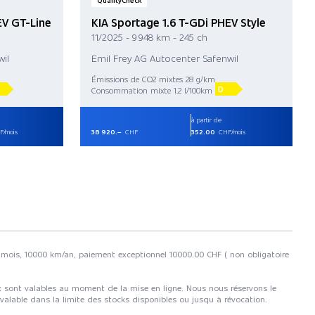
QualityCheck
EV GT-Line
KIA Sportage 1.6 T-GDi PHEV Style
11/2025 - 9 948 km - 245 ch
il
Emil Frey AG Autocenter Safenwil
Émissions de CO2 mixtes 28 g/km
D
Consommation mixte 1.2 l/100km
à partir de
/mois
38 920.–
CHF
352.00
CHF/mois
 48 mois, 10000 km/an, paiement exceptionnel 10000.00 CHF ( non obligatoire
rix sont valables au moment de la mise en ligne. Nous nous réservons le
 valable dans la limite des stocks disponibles ou jusqu à révocation.