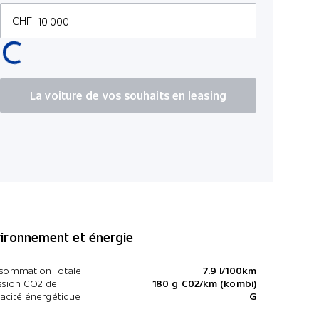
Caméra 36
CHF
Kit mains-
Éclairage 
Système de
Connexion
La voiture de vos souhaits en leasing
ironnement et énergie
sommation Totale
7.9 l/100km
ssion CO2 de
180 g C02/km (kombi)
cacité énergétique
G