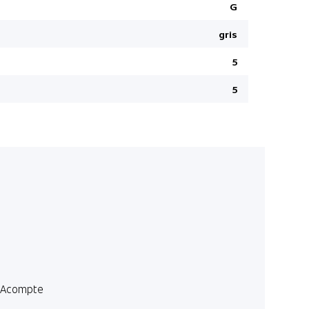
Capteur de
G
Sièges cha
gris
Ventilation
5
Stationne
Volant et l
5
Phares à L
Système d'
Gasoline Pa
Siège pass
Jantes en a
Feux arriè
Sieges arr
Capteur de
Hayon élec
Acompte
Rétroviseu