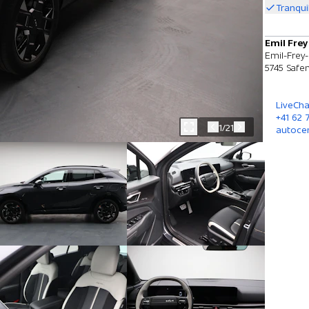
Tranqui
Emil Frey
Emil-Frey-
5745 Safen
LiveCha
+41 62
1/21
autoce