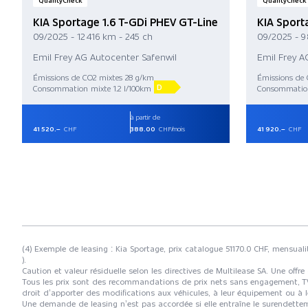
QualityCheck
QualityCheck
KIA Sportage 1.6 T-GDi PHEV GT-Line
KIA Sport
09/2025 - 12 416 km - 245 ch
09/2025 - 9
Emil Frey AG Autocenter Safenwil
Emil Frey A
Émissions de CO2 mixtes 28 g/km
Émissions de 
D
Consommation mixte 1.2 l/100km
Consommation
à partir de
41 520.–
CHF
388.00
CHF/mois
41 920.–
CHF
(4) Exemple de leasing : Kia Sportage, prix catalogue 51170.0 CHF, mensuali
).
Caution et valeur résiduelle selon les directives de Multilease SA. Une offre
Tous les prix sont des recommandations de prix nets sans engagement, TVA à
droit d’apporter des modifications aux véhicules, à leur équipement ou à l
Une demande de leasing n’est pas accordée si elle entraîne le surendet