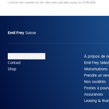
L’action est valable sur les véhicules signalés jusqu’au 31.08.2026.
Emil Frey
Suisse
S’abonner à l’infolettre
À propos de n
Contact
Emil Frey Selec
Shop
Motorisations 
Prendre un re
Nos sociétés
Postes à pourv
Assurances
Leasing & fin