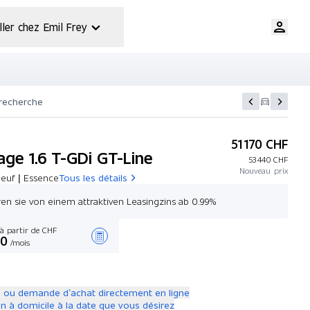
ller chez Emil Frey
 recherche
51 170 CHF
age 1.6 T-GDi GT-Line
53 440 CHF
Nouveau prix
neuf | Essence
Tous les détails
eren sie von einem attraktiven Leasingzins ab 0.99%
à partir de CHF
00
/mois
Créer une offre
 ou demande d’achat directement en ligne
on à domicile à la date que vous désirez