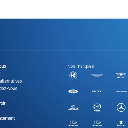
ous
Nos marques
t
alternatives
ndez-vous
oir
ancement