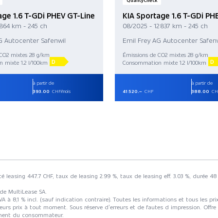
QualityCheck
age 1.6 T-GDi PHEV GT-Line
KIA Sportage 1.6 T-GDi PH
 864 km - 245 ch
08/2025 - 12 837 km - 245 ch
G Autocenter Safenwil
Emil Frey AG Autocenter Safenw
CO2 mixtes 28 g/km
Émissions de CO2 mixtes 28 g/km
D
D
 mixte 1.2 l/100km
Consommation mixte 1.2 l/100km
à partir de
à partir de
393.00
CHF/mois
41 520.–
CHF
388.00
CHF
té leasing 447.7 CHF, taux de leasing 2.99 %, taux de leasing eff. 3.03 %, durée
 de MultiLease SA.
 8,1 % incl. (sauf indication contraire). Toutes les informations et tous les p
eurs prix à tout moment. Sous réserve d’erreurs et de fautes d impression. Offre
tement du consommateur.