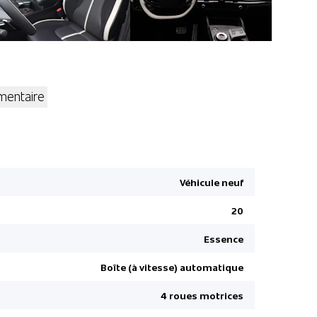
entaire
Smart-Key
Limite de v
Apple Car 
Véhicule neuf
Siège con
20
Sièges AV 
DAB+ Digit
Essence
Détecteur
Boîte (à vitesse) automatique
Airbag de t
4 roues motrices
Privacy vit