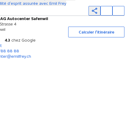
llité d’esprit assurée avec Emil Frey
 AG Autocenter Safenwil
Essai sur route
Strasse 4
wil
Calculer l’itinéraire
4.3
chez Google
t
 788 88 88
nter@emilfrey.ch