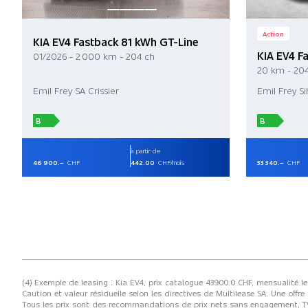
Action
KIA EV4 Fastback 81 kWh GT-Line
KIA EV4 F
01/2026 - 2 000 km - 204 ch
20 km - 20
Emil Frey SA Crissier
Emil Frey S
B
B
à partir de
46 900.–
CHF
442.00
CHF/mois
33 340.–
CHF
(4) Exemple de leasing : Kia EV4, prix catalogue 43900.0 CHF, mensualité l
Caution et valeur résiduelle selon les directives de Multilease SA. Une offre
Tous les prix sont des recommandations de prix nets sans engagement, TVA à