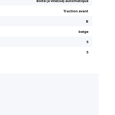
Boîte (à vitesse) automatique
Limite de v
Traction avant
Capteur de
Center Air
B
Hayon élec
beige
Siège pass
5
Pompe à c
Capteur de
5
Système d'a
Sytème ant
Wireless C
Système d'
Régulation
Sièges ava
Connect
Drive-Mod