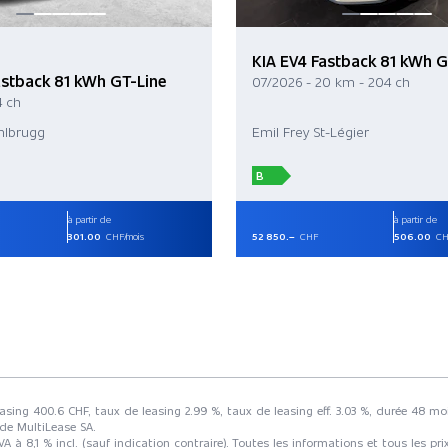
KIA EV4 Fastback 81 kWh G
astback 81 kWh GT-Line
07/2026 - 20 km - 204 ch
4 ch
ihlbrugg
Emil Frey St-Légier
B
à partir de
à partir de
301.00
CHF/mois
52 850.–
CHF
506.00
CH
easing 400.6 CHF, taux de leasing 2.99 %, taux de leasing eff. 3.03 %, durée 48 m
 de MultiLease SA.
 8,1 % incl. (sauf indication contraire). Toutes les informations et tous les p