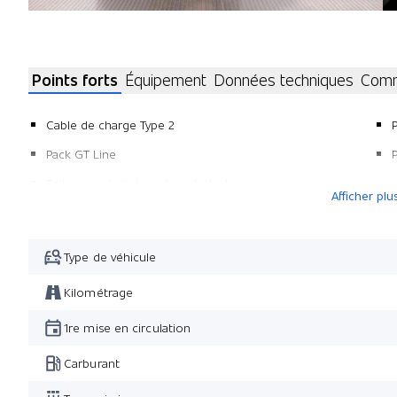
Points forts
Équipement
Données techniques
Comm
Cable de charge Type 2
Pack GT Line
Toit ouvrant vitré coulissant électrique
Afficher plu
Type de véhicule
Kilométrage
1re mise en circulation
Carburant