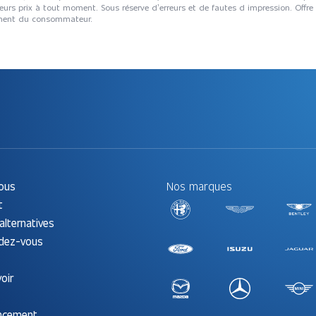
eurs prix à tout moment. Sous réserve d’erreurs et de fautes d impression. Offre
tement du consommateur.
ous
Nos marques
t
alternatives
ndez-vous
oir
ancement