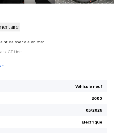
entaire
Siège pass
Peinture spéciale en mat
Câble de 
Pack GT Line
Détails sel
s
Volant rég
Éclairage 
Dossier ar
Véhicule neuf
Caméra de
2000
Phares à L
05/2026
Privacy vit
Rétroviseu
Electrique
Smart-Key