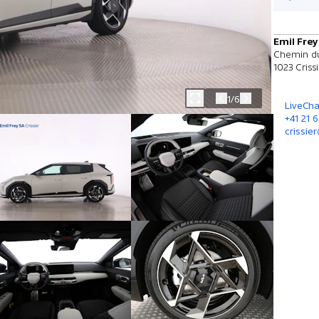
Emil Frey
Chemin du
1023 Criss
1/6
LiveCha
+41 21 6
crissie