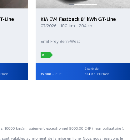
T-Line
KIA EV4 Fastback 81 kWh GT-Line
07/2026 - 100 km - 204 ch
Emil Frey Bern-West
B
à partir de
F/mois
35 900.–
CHF
354.00
CHF/mois
ois, 10000 km/an, paiement exceptionnel 9000.00 CHF ( non obligatoire ).
rix sont valables au moment de la mise en ligne. Nous nous réservons le