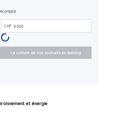
Pédalerie 
Acompte
Volant spo
Chauffage 
CHF
Accoudoir 
Digital Key
Sièges AR 
Chauffage 
La voiture de vos souhaits en leasing
Volant en 
Head-Up Di
ironnement et énergie