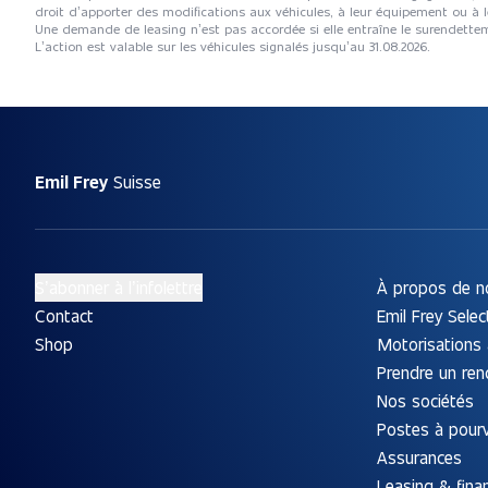
droit d’apporter des modifications aux véhicules, à leur équipement ou à l
Une demande de leasing n’est pas accordée si elle entraîne le surendet
L’action est valable sur les véhicules signalés jusqu’au 31.08.2026.
Emil Frey
Suisse
S’abonner à l’infolettre
À propos de n
Contact
Emil Frey Selec
Shop
Motorisations 
Prendre un re
Nos sociétés
Postes à pourv
Assurances
Leasing & fin