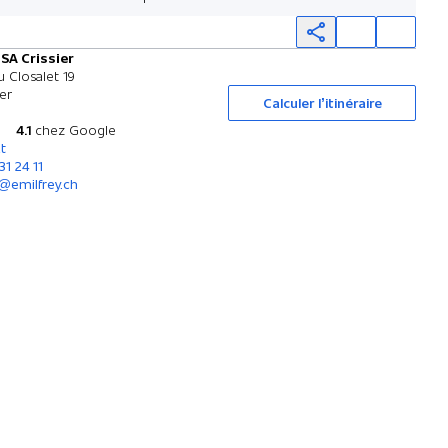
 SA Crissier
Essai sur route
 Closalet 19
ier
Calculer l’itinéraire
4.1
chez Google
t
31 24 11
r@emilfrey.ch