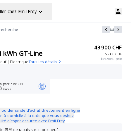
ller chez Emil Frey
 recherche
43 900 CHF
1 kWh GT-Line
56 300 CHF
Nouveau prix
euf | Electrique
Tous les détails
à partir de CHF
0
/mois
Créer une offre
 ou demande d’achat directement en ligne
on à domicile à la date que vous désirez
llité d’esprit assurée avec Emil Frey
de 15 % de rabais sur le prix neuf