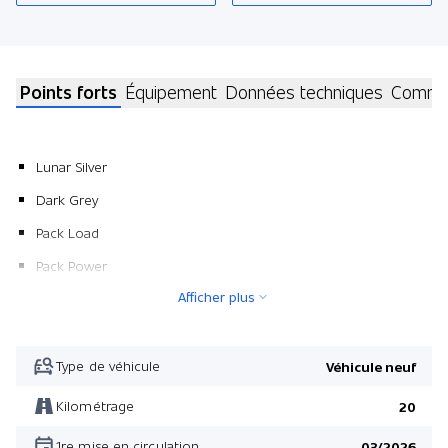
Points forts
Équipement
Données techniques
Commen
Lunar Silver
Dark Grey
Pack Load
Pack Power
Afficher plus
Pack Load
Pack Power
Type de véhicule
Véhicule neuf
Kilométrage
20
1re mise en circulation
03/2026