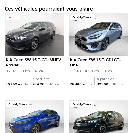
Ces véhicules pourraient vous plaire
Action
QualityCheck
KIA Ceed SW 1.5 T-GDi MHEV
KIA Ceed SW 1.5 T-GDi GT-
Power
Line
03/2026 - 20 km - 140 ch
03/2023 - 31 300 km - 160 ch
à partir de
à partir de
30 850.–
CHF
289.00
CHF/mois
26 490.–
CHF
301.00
CHF/mois
QualityCheck
QualityCheck