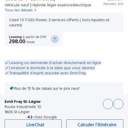
Nouveau prix
Véhicule neuf | Hybride léger essence/électrique
Tous les détails
Ceed 1.5 T-GDi Power, 3 services offerts ( hors liquides et
usures)
Leasing
à partir de CHF
298.00
/mois
Créer une offre
Leasing ou demande d’achat directement en ligne
Livraison à domicile à la date que vous désirez
Tranquillité d’esprit assurée avec Emil Frey
Plus de 15 % de rabais sur le prix neuf
Emil Frey St-Légier
Route Industrielle 10
1806 St-Légier
4.3
chez Google
LiveChat
Calculer l’itinéraire