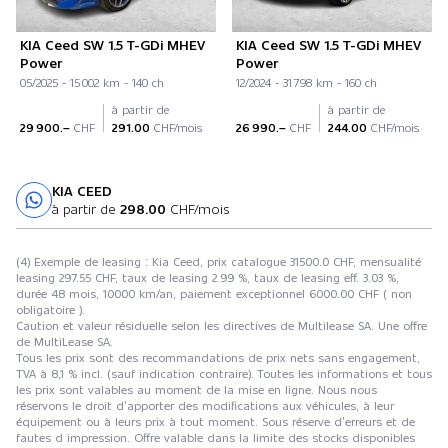
KIA Ceed SW 1.5 T-GDi MHEV
KIA Ceed SW 1.5 T-GDi MHEV
Power
Power
05/2025 - 15 002 km - 140 ch
12/2024 - 31 798 km - 160 ch
à partir de
à partir de
29 900.–
CHF
291.00
CHF/mois
26 990.–
CHF
244.00
CHF/mois
KIA CEED
Essai sur route
à partir de
298.00
CHF/mois
(4) Exemple de leasing : Kia Ceed, prix catalogue 31500.0 CHF, mensualité
leasing 297.55 CHF, taux de leasing 2.99 %, taux de leasing eff. 3.03 %,
durée 48 mois, 10000 km/an, paiement exceptionnel 6000.00 CHF ( non
obligatoire ).
Caution et valeur résiduelle selon les directives de Multilease SA. Une offre
de MultiLease SA.
Tous les prix sont des recommandations de prix nets sans engagement,
TVA à 8,1 % incl. (sauf indication contraire). Toutes les informations et tous
les prix sont valables au moment de la mise en ligne. Nous nous
réservons le droit d’apporter des modifications aux véhicules, à leur
équipement ou à leurs prix à tout moment. Sous réserve d’erreurs et de
fautes d impression. Offre valable dans la limite des stocks disponibles