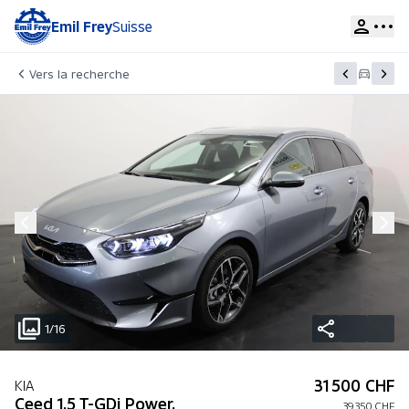
Emil Frey
Suisse
Vers la recherche
1/16
31 500 CHF
KIA
Ceed 1.5 T-GDi Power,
39 350 CHF