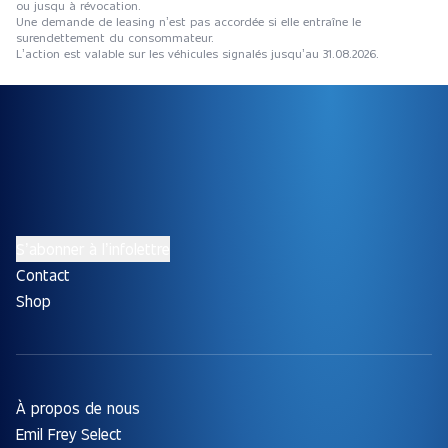
ou jusqu à révocation.
Une demande de leasing n’est pas accordée si elle entraîne le
surendettement du consommateur.
L’action est valable sur les véhicules signalés jusqu’au 31.08.2026.
S’abonner à l’infolettre
Contact
Shop
À propos de nous
Emil Frey Select