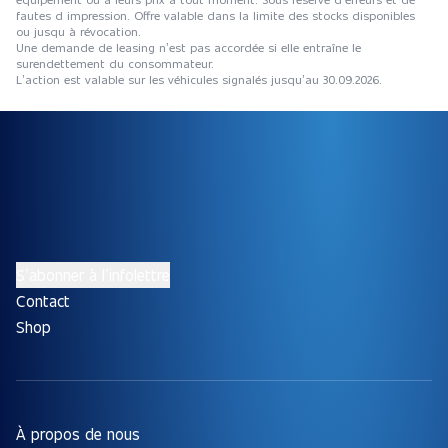
fautes d impression. Offre valable dans la limite des stocks disponibles
ou jusqu à révocation.
Une demande de leasing n’est pas accordée si elle entraîne le
surendettement du consommateur.
L’action est valable sur les véhicules signalés jusqu’au 30.09.2026.
S’abonner à l’infolettre
Contact
Shop
À propos de nous