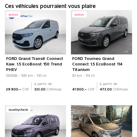
Ces véhicules pourraient vous plaire
Action
Action
FORD Grand Transit Connect
FORD Tourneo Grand
Kaw. 1.5 EcoBoost 150 Trend
Connect 1.5 EcoBoost 114
PHEV
Titanium
03/2026 - 500 km - 150 ch
20 km - 114 ch
à partir de
à partir de
29 900.–
CHF
333.00
CHF/mois
41 900.–
CHF
473.00
CHF/mois
QualityCheck