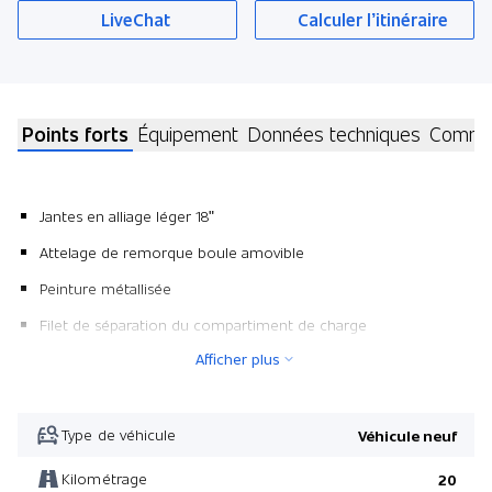
LiveChat
Calculer l’itinéraire
Points forts
Équipement
Données techniques
Commen
Jantes en alliage léger 18"
Attelage de remorque boule amovible
Peinture métallisée
Filet de séparation du compartiment de charge
Afficher plus
Chauffage auxiliaire programmable
Pack Siège 17
Sans banquette dans 3ème rangée
Type de véhicule
Véhicule neuf
Pack Siège 17
Kilométrage
20