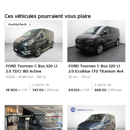
Ces véhicules pourraient vous plaire
QualityCheck
FORD Tourneo C Bus 320 L1
FORD Tourneo C Bus 320 L1
2.0 TDCi 185 Active
2.0 EcoBlue 170 Titanium 4x4
11/2021 - 61 445 km - 185 ch
20 km - 170 ch
à partir de
à partir de
36 900.–
CHF
347.00
CHF/mois
69 220.–
CHF
868.00
CHF/mois