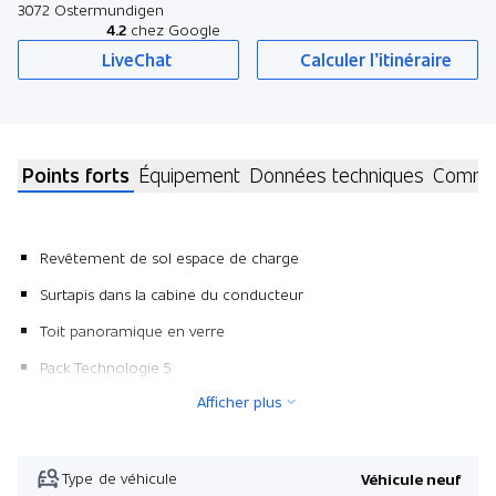
3072 Ostermundigen
4.2
chez Google
LiveChat
Calculer l’itinéraire
Points forts
Équipement
Données techniques
Commen
Revêtement de sol espace de charge
Surtapis dans la cabine du conducteur
Toit panoramique en verre
Pack Technologie 5
Afficher plus
Fenêtres entrebaillantes gauche et droite 2ème rangée
Grande console centrale
Peinture métallisée
Type de véhicule
Véhicule neuf