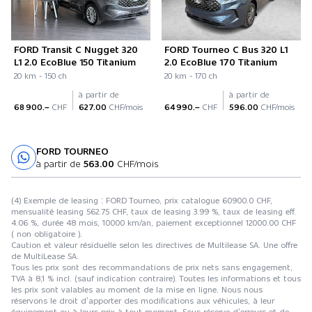
FORD Transit C Nugget 320
FORD Tourneo C Bus 320 L1
L1 2.0 EcoBlue 150 Titanium
2.0 EcoBlue 170 Titanium
20 km - 150 ch
20 km - 170 ch
à partir de
à partir de
68 900.–
CHF
627.00
CHF/mois
64 990.–
CHF
596.00
CHF/mois
FORD TOURNEO
Essai sur route
à partir de
563.00
CHF/mois
(4) Exemple de leasing : FORD Tourneo, prix catalogue 60900.0 CHF,
mensualité leasing 562.75 CHF, taux de leasing 3.99 %, taux de leasing eff.
4.06 %, durée 48 mois, 10000 km/an, paiement exceptionnel 12000.00 CHF
( non obligatoire ).
Caution et valeur résiduelle selon les directives de Multilease SA. Une offre
de MultiLease SA.
Tous les prix sont des recommandations de prix nets sans engagement,
TVA à 8,1 % incl. (sauf indication contraire). Toutes les informations et tous
les prix sont valables au moment de la mise en ligne. Nous nous
réservons le droit d’apporter des modifications aux véhicules, à leur
équipement ou à leurs prix à tout moment. Sous réserve d’erreurs et de