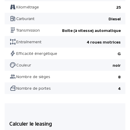
Climatisation automatique 3 zones
Kilométrage
25
Réservoir de carburant 70 litres
Carburant
Diesel
Pré-équipement pour dispositif d'attelage
Transmission
Boîte (à vitesse) automatique
3 Connexions USB 2ème rangée de sièges
Entraînement
4 roues motrices
Volant chauffant
Fonction Régénération manuelle du filtre à particules
Efficacité énergétique
G
Chauffage auxiliaire avec télécommande
Couleur
noir
Pack Siège 23
Nombre de sièges
8
Pack Siège 23
Nombre de portes
4
Pack Technologie 5
Calculer le leasing