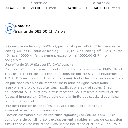
à partir de
à partir de
81 420.–
CHF
713.00
CHF/mois
34 900.–
CHF
340.00
CHF/mois
BMW X2
Essai sur route
à partir de
683.00
CHF/mois
(4) Exemple de leasing : BMW X2, prix catalogue 77450.0 CHF, mensualité
leasing 682.7 CHF, taux de leasing 1.90 %, taux de leasing eff. 1.92 %, durée
48 mois, 10000 km/an, paiement exceptionnel 15000.00 CHF ( non
obligatoire ).
Une offre de BMW (Suisse) SA, BMW Leasing.
Pour une offre ferme, veuillez contacter votre concessionnaire BMW officiel.
Tous les prix sont des recommandations de prix nets sans engagement,
TVA à 8,1 % incl. (sauf indication contraire). Toutes les informations et tous
les prix sont valables au moment de la mise en ligne. Nous nous
réservons le droit d’apporter des modifications aux véhicules, à leur
équipement ou à leurs prix à tout moment. Sous réserve d’erreurs et de
fautes d impression. Offre valable dans la limite des stocks disponibles
ou jusqu à révocation.
Une demande de leasing n’est pas accordée si elle entraîne le
surendettement du consommateur.
L’action est valable sur les véhicules signalés jusqu’au 30.09.2026. Les
conditions de bundling sont exclusivement valables en cas de conclusion
simultanée d'une assurance BMW Motor Insurance et d'une AC PPI. Pour