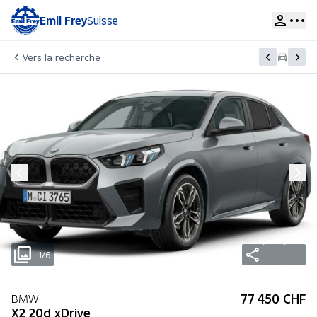
Emil Frey
Suisse
Vers la recherche
1/6
77 450 CHF
BMW
X2 20d xDrive