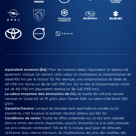
équivalent essence (Bä):
Pour les moteurs diesel, l'équivalent en essence est
également indiqué. On obtient cette valeur en multipliant la consommation de
diesel/100 km par le facteur 113. Par exemple, une consommation de diesel de
4,8 l/100 km donne un Ba de 5,42 1/100 km. Sur ce site, la consommation mixte
est de 4,8 l/100 km (équivalent essence ou Ba 5,42 1/100 km).
La valeur moyenne des émissions de CO₂
de toutes les voitures neuves
vendues en Suisse est de 111 g/km pour l’année 2026. La valeur-cible étant 93.6
g/km.
Garantie/Service:
Lorsque les données sont exprimées en années ou en
kilomètres, c'est toujours le premier résultat obtenu qui fait foi.
Conditions de vente:
Toutes les offres présentées sur ce site sont valables
dans la limite des stocks disponibles, jusqu'à révocation ou à la date indiquée.
Les prix indiqués s'entendent TVA de 8,1 % incluse, sauf pour les véhicules
utilitaires. Sous réserve d'erreurs, de modifications des prix, des modèles, des