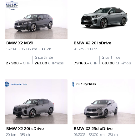
BMW X2 M35i
BMW X2 20i sDrive
12/2020 - 86 395 km - 306 ch
20 km - 189 ch
à partir de
à partir de
27 900.–
CHF
263.00
CHF/mois
79 160.–
CHF
683.00
CHF/mois
QualityCheck
BMW X2 20i sDrive
BMW X2 25d xDrive
20 km - 189 ch
07/2022 - 55 010 km - 231 ch