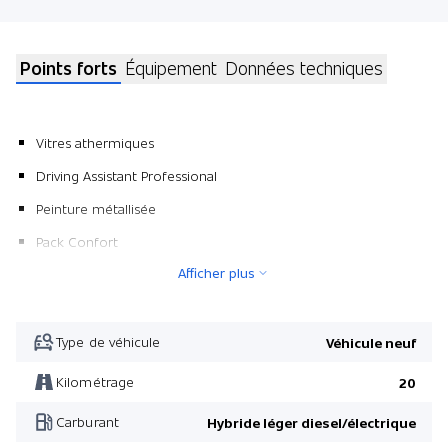
Points forts
Équipement
Données techniques
Vitres athermiques
Driving Assistant Professional
Peinture métallisée
Pack Confort
Afficher plus
Pack Innovation
Parking Assistant Professional
Chauffage du volant
Type de véhicule
Véhicule neuf
BMW Repair 4 ans/ 200'000 km
Kilométrage
20
Pack M Sport
Carburant
Hybride léger diesel/électrique