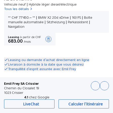
Véhicule neuf | Hybride léger diesel/électrique
Tous les détails
** CHF 77'450.– ** | BMW X2 20d xDrive | 163 PS | Boîte
manuelle automatisée | Sitzheizung | Parkassistent |
Navigation
Leasing
à partir de CHF
683.00
/mois
Créer une offre
Leasing ou demande d’achat directement en ligne
Livraison à domicile à la date que vous désirez
Tranquillité d’esprit assurée avec Emil Frey
Emil Frey SA Crissier
Chemin du Closalet 19
1023 Crissier
4.1
chez Google
LiveChat
Calculer l’itinéraire