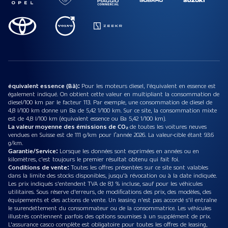
équivalent essence (Bä):
Pour les moteurs diesel, l'équivalent en essence est
également indiqué. On obtient cette valeur en multipliant la consommation de
diesel/100 km par le facteur 113. Par exemple, une consommation de diesel de
4,8 l/100 km donne un Ba de 5,42 1/100 km. Sur ce site, la consommation mixte
est de 4,8 l/100 km (équivalent essence ou Ba 5,42 1/100 km).
La valeur moyenne des émissions de CO₂
de toutes les voitures neuves
vendues en Suisse est de 111 g/km pour l’année 2026. La valeur-cible étant 93.6
g/km.
Garantie/Service:
Lorsque les données sont exprimées en années ou en
kilomètres, c'est toujours le premier résultat obtenu qui fait foi.
Conditions de vente:
Toutes les offres présentées sur ce site sont valables
dans la limite des stocks disponibles, jusqu'à révocation ou à la date indiquée.
Les prix indiqués s'entendent TVA de 8,1 % incluse, sauf pour les véhicules
utilitaires. Sous réserve d'erreurs, de modifications des prix, des modèles, des
équipements et des actions de vente. Un leasing n'est pas accordé s'il entraîne
le surendettement du consommateur ou de la consommatrice. Les véhicules
illustrés contiennent parfois des options soumises à un supplément de prix.
L'assurance casco complète est obligatoire pour toutes les offres de leasing,