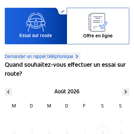
Essai sur route
Offre en ligne
Demander un rappel téléphonique
Quand souhaitez-vous effectuer un essai sur
route?
Août 2026
M
D
M
D
F
S
S
1
2
3
4
5
6
7
8
9