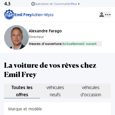
4.3
Spécialiste de l’automobile.
Plus
Emil Frey
Adrien-Wyss
Alexandre Farago
Directeur
Heures d'ouverture:
Actuellement ouvert
Ventes
La voiture de vos rêves chez
Lu,
Ma,
Me,
Jeu,
Ve:
08:00 - 18:30
Sa:
09:00 - 13:00
Emil Frey
Service
Toutes les
véhicules
véhicules
Lu,
Ma,
Me,
Jeu:
07:00 - 12:00
offres
neufs
d’occasion
13:00 - 18:00
Ve:
07:00 - 12:00
13:00 - 17:00
Marque et modèle