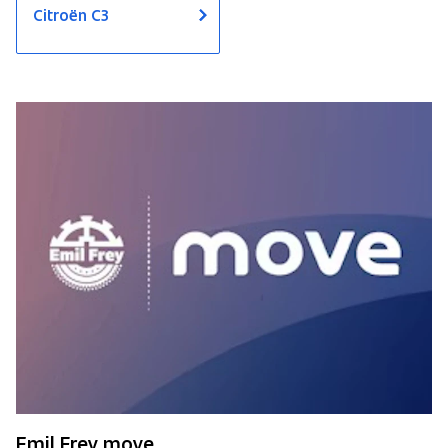
Citroën C3
Emil Frey move