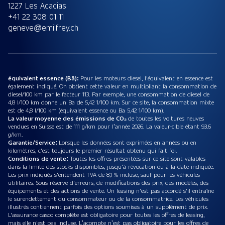
1227 Les Acacias
+41 22 308 01 11
geneve@emilfrey.ch
équivalent essence (Bä):
Pour les moteurs diesel, l'équivalent en essence est
également indiqué. On obtient cette valeur en multipliant la consommation de
diesel/100 km par le facteur 113. Par exemple, une consommation de diesel de
4,8 l/100 km donne un Ba de 5,42 1/100 km. Sur ce site, la consommation mixte
est de 4,8 l/100 km (équivalent essence ou Ba 5,42 1/100 km).
La valeur moyenne des émissions de CO₂
de toutes les voitures neuves
vendues en Suisse est de 111 g/km pour l’année 2026. La valeur-cible étant 93.6
g/km.
Garantie/Service:
Lorsque les données sont exprimées en années ou en
kilomètres, c'est toujours le premier résultat obtenu qui fait foi.
Conditions de vente:
Toutes les offres présentées sur ce site sont valables
dans la limite des stocks disponibles, jusqu'à révocation ou à la date indiquée.
Les prix indiqués s'entendent TVA de 8,1 % incluse, sauf pour les véhicules
utilitaires. Sous réserve d'erreurs, de modifications des prix, des modèles, des
équipements et des actions de vente. Un leasing n'est pas accordé s'il entraîne
le surendettement du consommateur ou de la consommatrice. Les véhicules
illustrés contiennent parfois des options soumises à un supplément de prix.
L'assurance casco complète est obligatoire pour toutes les offres de leasing,
mais elle n'est pas incluse. L’acompte n’est pas obligatoire pour les offres de