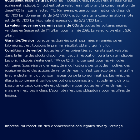
également indiqué. On obtient cette valeur en multipliant la consommation de
diesel/100 km par le facteur 113. Par exemple, une consommation de diesel de
4,8 l/100 km donne un Ba de 5,42 1/100 km. Sur ce site, la consommation mixte
est de 4,8 l/100 km (équivalent essence ou Ba 5,42 1/100 km).
La valeur moyenne des émissions de CO₂
de toutes les voitures neuves
vendues en Suisse est de 111 g/km pour l’année 2026. La valeur-cible étant 93.6
g/km.
Garantie/Service:
Lorsque les données sont exprimées en années ou en
kilomètres, c'est toujours le premier résultat obtenu qui fait foi.
Conditions de vente:
Toutes les offres présentées sur ce site sont valables
dans la limite des stocks disponibles, jusqu'à révocation ou à la date indiquée.
Les prix indiqués s'entendent TVA de 8,1 % incluse, sauf pour les véhicules
utilitaires. Sous réserve d'erreurs, de modifications des prix, des modèles, des
équipements et des actions de vente. Un leasing n'est pas accordé s'il entraîne
le surendettement du consommateur ou de la consommatrice. Les véhicules
illustrés contiennent parfois des options soumises à un supplément de prix.
L'assurance casco complète est obligatoire pour toutes les offres de leasing,
mais elle n'est pas incluse. L’acompte n’est pas obligatoire pour les offres de
leasing.
Impressum
Protection des données
Mentions légales
Privacy Settings