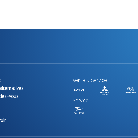
t
Vente & Service
alternatives
ndez-vous
Service
oir