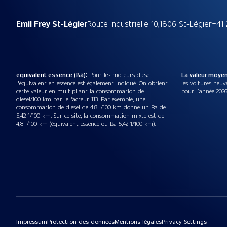
Emil Frey St-Légier
Route Industrielle 10,
1806 St-Légier
+41 
équivalent essence (Bä):
Pour les moteurs diesel,
La valeur moye
l'équivalent en essence est également indiqué. On obtient
les voitures neuv
cette valeur en multipliant la consommation de
pour l’année 2026
diesel/100 km par le facteur 113. Par exemple, une
consommation de diesel de 4,8 l/100 km donne un Ba de
5,42 1/100 km. Sur ce site, la consommation mixte est de
4,8 l/100 km (équivalent essence ou Ba 5,42 1/100 km).
Impressum
Protection des données
Mentions légales
Privacy Settings