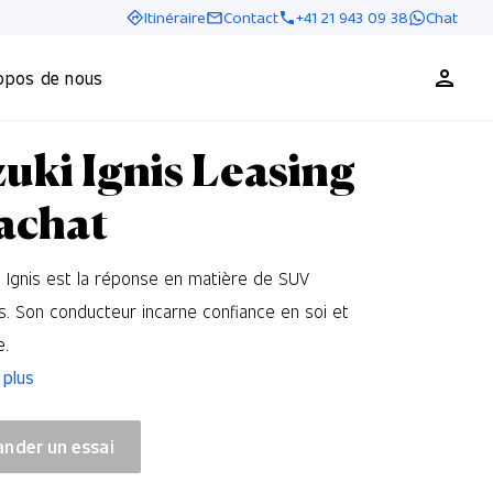
Itinéraire
Contact
+41 21 943 09 38
Chat
opos de nous
uki Ignis
Leasing
achat
i Ignis est la réponse en matière de SUV
. Son conducteur incarne confiance en soi et
e.
 plus
nder un essai