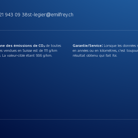
21 943 09 38
st-legier@emilfrey.ch
nne des émissions de CO₂
de toutes
Garantie/Service:
Lorsque les données 
es vendues en Suisse est de 111 g/km
en années ou en kilomètres, c'est toujou
. La valeur-cible étant 93.6 g/km.
résultat obtenu qui fait foi.