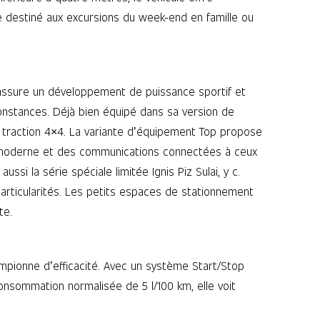
 destiné aux excursions du week-end en famille ou
 assure un développement de puissance sportif et
constances. Déjà bien équipé dans sa version de
e traction 4×4. La variante d’équipement Top propose
e moderne et des communications connectées à ceux
ssi la série spéciale limitée Ignis Piz Sulai, y c.
rticularités. Les petits espaces de stationnement
te.
ampionne d’efficacité. Avec un système Start/Stop
nsommation normalisée de 5 l/100 km, elle voit