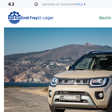
4.3
Spécialiste de l’automobile.
Plus
Emil Frey
St-Légier
Electric