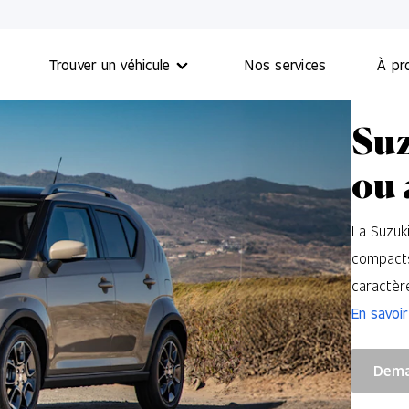
Trouver un véhicule
Nos services
À pr
Suz
ou 
La Suzuk
compacts
caractèr
En savoir
Dema