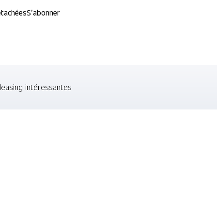
étachées
S’abonner
leasing intéressantes