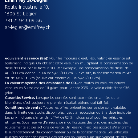
Route Industrielle 10,
1806 St-Légier
+41 21 943 09 38
st-legier@emilfrey.ch
équivalent essence (Bä):
Pour les moteurs diesel, l'équivalent en essence est
également indiqué. On obtient cette valeur en multipliant la consommation de
diesel/100 km par le facteur 113. Par exemple, une consommation de diesel de
4,8 l/100 km donne un Ba de 5,42 1/100 km. Sur ce site, la consommation mixte
est de 4,8 l/100 km (équivalent essence ou Ba 5,42 1/100 km).
La valeur moyenne des émissions de CO₂
de toutes les voitures neuves
vendues en Suisse est de 111 g/km pour l’année 2026. La valeur-cible étant 93.6
g/km.
Garantie/Service:
Lorsque les données sont exprimées en années ou en
kilomètres, c'est toujours le premier résultat obtenu qui fait foi.
Conditions de vente:
Toutes les offres présentées sur ce site sont valables
dans la limite des stocks disponibles, jusqu'à révocation ou à la date indiquée.
Les prix indiqués s'entendent TVA de 8,1 % incluse, sauf pour les véhicules
utilitaires. Sous réserve d'erreurs, de modifications des prix, des modèles, des
équipements et des actions de vente. Un leasing n'est pas accordé s'il entraîne
le surendettement du consommateur ou de la consommatrice. Les véhicules
illustrés contiennent parfois des options soumises à un supplément de prix.