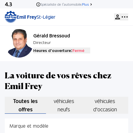
4.3
Spécialiste de l’automobile.
Plus
Emil Frey
St-Légier
Gérald Bressoud
Directeur
Heures d'ouverture:
Fermé
Ventes
La voiture de vos rêves chez
Lu,
Ma,
Me,
Jeu,
Ve:
08:00 - 12:00
13:30 - 18:30
Emil Frey
Sa:
09:00 - 16:00
Toutes les
véhicules
véhicules
Service
offres
neufs
d’occasion
Lu,
Ma,
Me,
Jeu:
07:30 - 12:00
13:30 - 17:45
Ve:
07:30 - 12:00
Marque et modèle
13:30 - 17:15