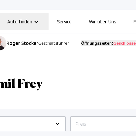
Auto finden
Service
Wir über Uns
F
Roger Stocker
Geschäftsführer
Öffnungszeiten:
Geschlosse
Verkauf
Mo,
Di,
Mi,
Do,
Fr:
08:00 
Sa:
08:00 
mil Frey
Kundendienst
Mo,
Di,
Mi,
Do,
Fr:
07:00 
Preis