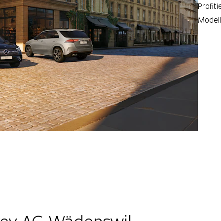
Profit
Modell
Je
rey AG Wädenswil