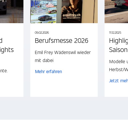
09.02.2026
11.12.2025
d
Berufsmesse 2026
Highli
ights
Saison
Emil Frey Wädenswil wieder
mit dabei
Modelle 
Herbst/W
nte.
Mehr erfahren
Jetzt meh