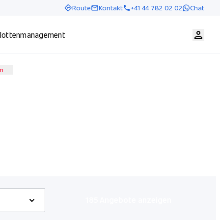
Route
Kontakt
+41 44 782 02 02
Chat
lottenmanagement
n
- 18:30 Uhr
- 16:00 Uhr
- 18:30 Uhr
185 Angebote anzeigen