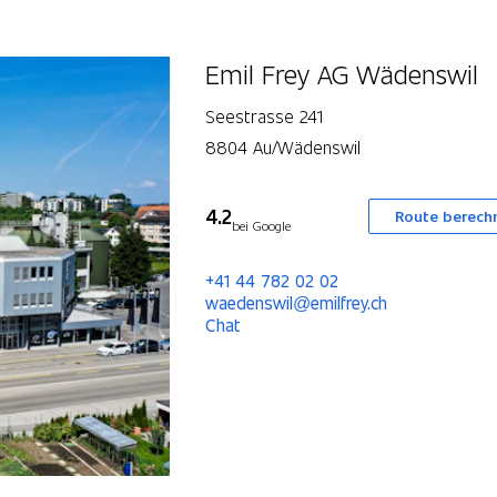
Emil Frey AG Wädenswil
Seestrasse 241
8804 Au/Wädenswil
4.2
Route berech
bei Google
+41 44 782 02 02
waedenswil@emilfrey.ch
Chat