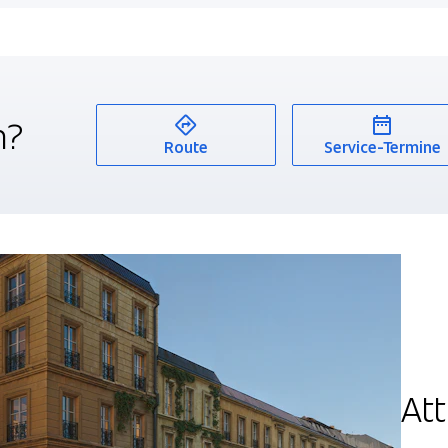
n?
Route
Service-Termine
At