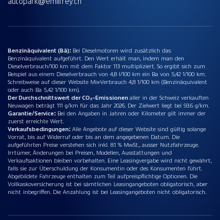
autopark@emilfrey.ch
Benzinäquivalent (Bä):
Bei Dieselmotoren wird zusätzlich das
Benzinäquivalent aufgeführt. Den Wert erhält man, indem man den
Dieselverbrauch/100 km mit dem Faktor 113 multipliziert. So ergibt sich zum
Beispiel aus einem Dieselverbrauch von 4,8 l/100 km ein Ba von 5,42 1/100 km.
Schreibweise auf dieser Website Mix-Verbrauch 4,8 1/100 km (Benzinäquivalent
oder auch Ba 5,42 1/100 km).
Der Durchschnittswert der CO₂-Emissionen
aller in der Schweiz verkauften
Neuwagen beträgt 111 g/km für das Jahr 2026. Der Zielwert liegt bei 93.6 g/km.
Garantie/Service:
Bei den Angaben in Jahren oder Kilometer gilt immer der
zuerst erreichte Wert.
Verkaufsbedingungen:
Alle Angebote auf dieser Website sind gültig solange
Vorrat, bis auf Widerruf oder bis an dem angegebenen Datum. Die
aufgeführten Preise verstehen sich inkl. 8.1 % MwSt., ausser Nutzfahrzeuge.
Irrtümer, Änderungen bei Preisen, Modellen, Ausstattungen und
Verkaufsaktionen bleiben vorbehalten. Eine Leasingvergabe wird nicht gewährt,
falls sie zur Überschuldung der Konsumentin oder des Konsumenten führt.
Abgebildete Fahrzeuge enthalten zum Teil aufpreispflichtige Optionen. Die
Vollkaskoversicherung ist bei sämtlichen Leasingangeboten obligatorisch, aber
nicht inbegriffen. Die Anzahlung ist bei Leasingangeboten nicht obligatorisch.