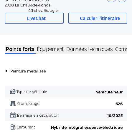
2300 La Chaux-de-Fonds
4.1
chez Google
LiveChat
Calculer l’itinéraire
Points forts
Équipement
Données techniques
Commen
Peinture métallisée
Type de véhicule
Véhicule neuf
Kilométrage
626
1re mise en circulation
10/2025
Carburant
Hybride intégral essence/électrique