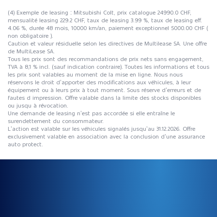
(4) Exemple de leasing : Mitsubishi Colt, prix catalogue 24990.0 CHF,
mensualité leasing 229.2 CHF, taux de leasing 3.99 %, taux de leasing eff.
4.06 %, durée 48 mois, 10000 km/an, paiement exceptionnel 5000.00 CHF (
non obligatoire ).
Caution et valeur résiduelle selon les directives de Multilease SA. Une offre
de MultiLease SA.
Tous les prix sont des recommandations de prix nets sans engagement,
TVA à 8,1 % incl. (sauf indication contraire). Toutes les informations et tous
les prix sont valables au moment de la mise en ligne. Nous nous
réservons le droit d’apporter des modifications aux véhicules, à leur
équipement ou à leurs prix à tout moment. Sous réserve d’erreurs et de
fautes d impression. Offre valable dans la limite des stocks disponibles
ou jusqu à révocation.
Une demande de leasing n’est pas accordée si elle entraîne le
surendettement du consommateur.
L’action est valable sur les véhicules signalés jusqu’au 31.12.2026. Offre
exclusivement valable en association avec la conclusion d’une assurance
auto protect.