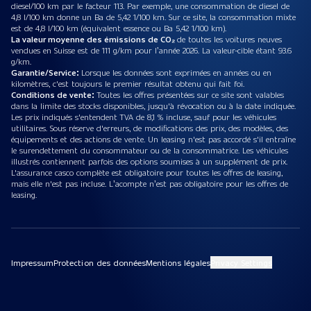
diesel/100 km par le facteur 113. Par exemple, une consommation de diesel de
4,8 l/100 km donne un Ba de 5,42 1/100 km. Sur ce site, la consommation mixte
est de 4,8 l/100 km (équivalent essence ou Ba 5,42 1/100 km).
La valeur moyenne des émissions de CO₂
de toutes les voitures neuves
vendues en Suisse est de 111 g/km pour l’année 2026. La valeur-cible étant 93.6
g/km.
Garantie/Service:
Lorsque les données sont exprimées en années ou en
kilomètres, c'est toujours le premier résultat obtenu qui fait foi.
Conditions de vente:
Toutes les offres présentées sur ce site sont valables
dans la limite des stocks disponibles, jusqu'à révocation ou à la date indiquée.
Les prix indiqués s'entendent TVA de 8,1 % incluse, sauf pour les véhicules
utilitaires. Sous réserve d'erreurs, de modifications des prix, des modèles, des
équipements et des actions de vente. Un leasing n'est pas accordé s'il entraîne
le surendettement du consommateur ou de la consommatrice. Les véhicules
illustrés contiennent parfois des options soumises à un supplément de prix.
L'assurance casco complète est obligatoire pour toutes les offres de leasing,
mais elle n'est pas incluse. L’acompte n’est pas obligatoire pour les offres de
leasing.
Impressum
Protection des données
Mentions légales
Privacy Settings