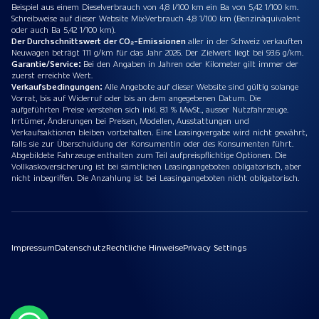
Beispiel aus einem Dieselverbrauch von 4,8 l/100 km ein Ba von 5,42 1/100 km.
Schreibweise auf dieser Website Mix-Verbrauch 4,8 1/100 km (Benzinäquivalent
oder auch Ba 5,42 1/100 km).
Der Durchschnittswert der CO₂-Emissionen
aller in der Schweiz verkauften
Neuwagen beträgt 111 g/km für das Jahr 2026. Der Zielwert liegt bei 93.6 g/km.
Garantie/Service:
Bei den Angaben in Jahren oder Kilometer gilt immer der
zuerst erreichte Wert.
Verkaufsbedingungen:
Alle Angebote auf dieser Website sind gültig solange
Vorrat, bis auf Widerruf oder bis an dem angegebenen Datum. Die
aufgeführten Preise verstehen sich inkl. 8.1 % MwSt., ausser Nutzfahrzeuge.
Irrtümer, Änderungen bei Preisen, Modellen, Ausstattungen und
Verkaufsaktionen bleiben vorbehalten. Eine Leasingvergabe wird nicht gewährt,
falls sie zur Überschuldung der Konsumentin oder des Konsumenten führt.
Abgebildete Fahrzeuge enthalten zum Teil aufpreispflichtige Optionen. Die
Vollkaskoversicherung ist bei sämtlichen Leasingangeboten obligatorisch, aber
nicht inbegriffen. Die Anzahlung ist bei Leasingangeboten nicht obligatorisch.
Impressum
Datenschutz
Rechtliche Hinweise
Privacy Settings