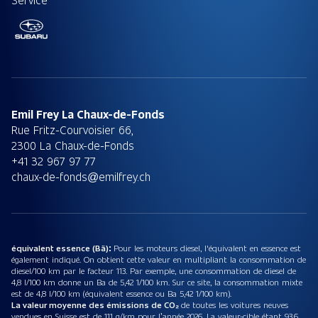
Emil Frey La Chaux-de-Fonds
Rue Fritz-Courvoisier 66,
2300 La Chaux-de-Fonds
+41 32 967 97 77
chaux-de-fonds@emilfrey.ch
équivalent essence (Bä):
Pour les moteurs diesel, l'équivalent en essence est
également indiqué. On obtient cette valeur en multipliant la consommation de
diesel/100 km par le facteur 113. Par exemple, une consommation de diesel de
4,8 l/100 km donne un Ba de 5,42 1/100 km. Sur ce site, la consommation mixte
est de 4,8 l/100 km (équivalent essence ou Ba 5,42 1/100 km).
La valeur moyenne des émissions de CO₂
de toutes les voitures neuves
vendues en Suisse est de 111 g/km pour l’année 2026. La valeur-cible étant 93.6