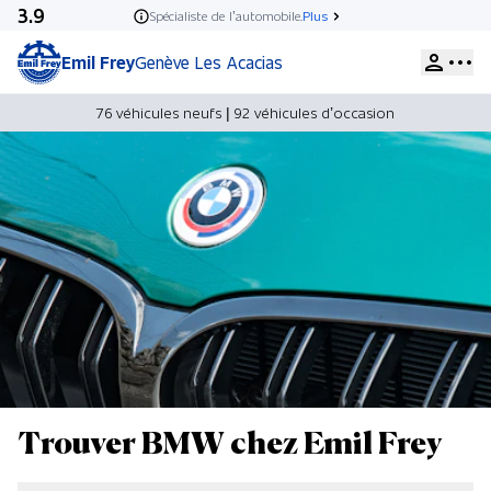
3.9
Spécialiste de l’automobile.
Plus
Emil Frey
Genève Les Acacias
76 véhicules neufs
|
92 véhicules d’occasion
Trouver BMW chez Emil Frey