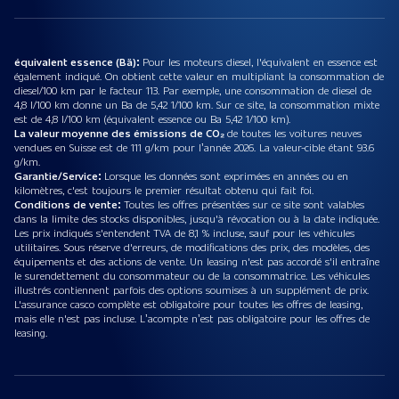
équivalent essence (Bä):
Pour les moteurs diesel, l'équivalent en essence est
également indiqué. On obtient cette valeur en multipliant la consommation de
diesel/100 km par le facteur 113. Par exemple, une consommation de diesel de
4,8 l/100 km donne un Ba de 5,42 1/100 km. Sur ce site, la consommation mixte
est de 4,8 l/100 km (équivalent essence ou Ba 5,42 1/100 km).
La valeur moyenne des émissions de CO₂
de toutes les voitures neuves
vendues en Suisse est de 111 g/km pour l’année 2026. La valeur-cible étant 93.6
g/km.
Garantie/Service:
Lorsque les données sont exprimées en années ou en
kilomètres, c'est toujours le premier résultat obtenu qui fait foi.
Conditions de vente:
Toutes les offres présentées sur ce site sont valables
dans la limite des stocks disponibles, jusqu'à révocation ou à la date indiquée.
Les prix indiqués s'entendent TVA de 8,1 % incluse, sauf pour les véhicules
utilitaires. Sous réserve d'erreurs, de modifications des prix, des modèles, des
équipements et des actions de vente. Un leasing n'est pas accordé s'il entraîne
le surendettement du consommateur ou de la consommatrice. Les véhicules
illustrés contiennent parfois des options soumises à un supplément de prix.
L'assurance casco complète est obligatoire pour toutes les offres de leasing,
mais elle n'est pas incluse. L’acompte n’est pas obligatoire pour les offres de
leasing.