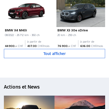
BMW X4 M40i
BMW X3 30e xDrive
08/2022 - 26 712 km - 360 ch
20 km - 299 ch
à partir de
à partir de
44 900.–
CHF
437.00
CHF/mois
76 900.–
CHF
636.00
CHF/mois
Tout afficher
Actions et News