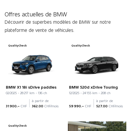
Offres actuelles de BMW
Découvrir de superbes modèles de BMW sur notre
plateforme de vente de véhicules.
QualityCheck
QualityCheck
BMW X1 18i sDrive paddles
BMW 520d xDrive Touring
02/2025 - 28 217 km - 136 ch
12/2025 - 24 155 km - 208 ch
à partir de
à partir de
31 900.–
CHF
362.00
CHF/mois
59 990.–
CHF
527.00
CHF/mois
QualityCheck