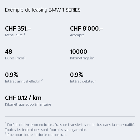
Exemple de leasing BMW 1 SERIES
CHF 351.–
CHF 8'000.–
1
Mensualité
Acompte
48
10000
Durée (mois)
Kilométrage/an
0.9%
0.9%
2
Intérêt annuel effectif
Intérêt débiteur
CHF 0.12 / km
Kilométrage supplémentaire
1
Forfait de livraison exclu Les frais de transfert sont inclus dans la mensualité.
Toutes les indications sont fournies sans garantie.
2
Fixe pour toute la durée du contrat.