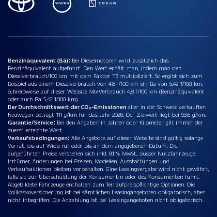
Benzinäquivalent (Bä):
Bei Dieselmotoren wird zusätzlich das
Benzinäquivalent aufgeführt. Den Wert erhält man, indem man den
Dieselverbrauch/100 km mit dem Faktor 113 multipliziert. So ergibt sich zum
Beispiel aus einem Dieselverbrauch von 4,8 l/100 km ein Ba von 5,42 1/100 km.
Schreibweise auf dieser Website Mix-Verbrauch 4,8 1/100 km (Benzinäquivalent
oder auch Ba 5,42 1/100 km).
Der Durchschnittswert der CO₂-Emissionen
aller in der Schweiz verkauften
Neuwagen beträgt 111 g/km für das Jahr 2026. Der Zielwert liegt bei 93.6 g/km.
Garantie/Service:
Bei den Angaben in Jahren oder Kilometer gilt immer der
zuerst erreichte Wert.
Verkaufsbedingungen:
Alle Angebote auf dieser Website sind gültig solange
Vorrat, bis auf Widerruf oder bis an dem angegebenen Datum. Die
aufgeführten Preise verstehen sich inkl. 8.1 % MwSt., ausser Nutzfahrzeuge.
Irrtümer, Änderungen bei Preisen, Modellen, Ausstattungen und
Verkaufsaktionen bleiben vorbehalten. Eine Leasingvergabe wird nicht gewährt,
falls sie zur Überschuldung der Konsumentin oder des Konsumenten führt.
Abgebildete Fahrzeuge enthalten zum Teil aufpreispflichtige Optionen. Die
Vollkaskoversicherung ist bei sämtlichen Leasingangeboten obligatorisch, aber
nicht inbegriffen. Die Anzahlung ist bei Leasingangeboten nicht obligatorisch.