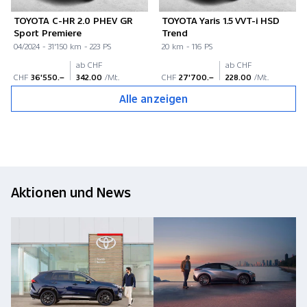
TOYOTA C-HR 2.0 PHEV GR
TOYOTA Yaris 1.5 VVT-i HSD
Sport Premiere
Trend
04/2024 - 31'150 km - 223 PS
20 km - 116 PS
ab CHF
ab CHF
CHF
36'550.–
342.00
/Mt.
CHF
27'700.–
228.00
/Mt.
Alle anzeigen
Aktionen und News