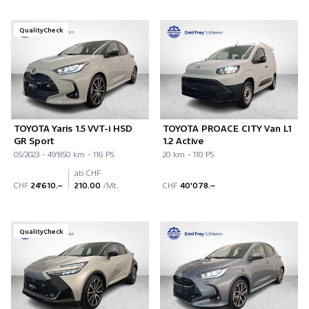
QualityCheck
TOYOTA Yaris 1.5 VVT-i HSD
TOYOTA PROACE CITY Van L1
GR Sport
1.2 Active
05/2023 - 49'850 km - 116 PS
20 km - 110 PS
ab CHF
CHF
24'610.–
210.00
/Mt.
CHF
40'078.–
QualityCheck