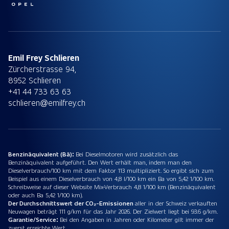
Emil Frey Schlieren
Zürcherstrasse 94,
8952 Schlieren
+41 44 733 63 63
schlieren@emilfrey.ch
Benzinäquivalent (Bä):
Bei Dieselmotoren wird zusätzlich das
Benzinäquivalent aufgeführt. Den Wert erhält man, indem man den
Dieselverbrauch/100 km mit dem Faktor 113 multipliziert. So ergibt sich zum
Beispiel aus einem Dieselverbrauch von 4,8 l/100 km ein Ba von 5,42 1/100 km.
Schreibweise auf dieser Website Mix-Verbrauch 4,8 1/100 km (Benzinäquivalent
oder auch Ba 5,42 1/100 km).
Der Durchschnittswert der CO₂-Emissionen
aller in der Schweiz verkauften
Neuwagen beträgt 111 g/km für das Jahr 2026. Der Zielwert liegt bei 93.6 g/km.
Garantie/Service:
Bei den Angaben in Jahren oder Kilometer gilt immer der
zuerst erreichte Wert.