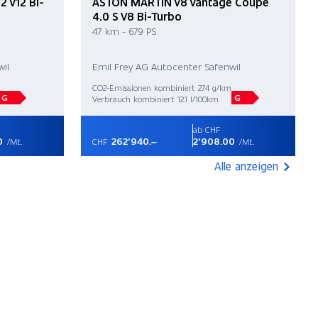
 V12 Bi-
ASTON MARTIN V8 Vantage Coupé
4.0 S V8 Bi-Turbo
47 km - 679 PS
il
Emil Frey AG Autocenter Safenwil
CO2-Emissionen kombiniert 274 g/km
G
G
Verbrauch kombiniert 12.1 l/100km
ab CHF
0
262'940.–
2'908.00
/Mt.
CHF
/Mt.
Alle anzeigen