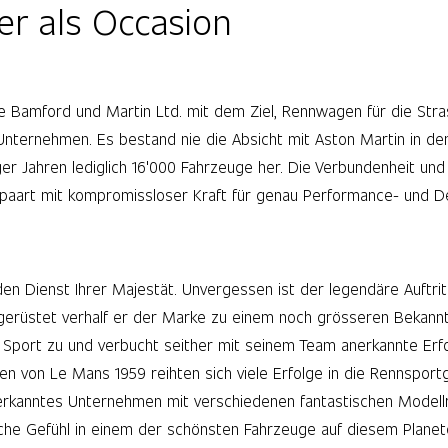
r als Occasion
ie Bamford und Martin Ltd. mit dem Ziel, Rennwagen für die St
 Unternehmen. Es bestand nie die Absicht mit Aston Martin in d
r Jahren lediglich 16'000 Fahrzeuge her. Die Verbundenheit und
 gepaart mit kompromissloser Kraft für genau Performance- und D
den Dienst Ihrer Majestät. Unvergessen ist der legendäre Auftri
gerüstet verhalf er der Marke zu einem noch grösseren Bekannt
Sport zu und verbucht seither mit seinem Team anerkannte Erfo
en von Le Mans 1959 reihten sich viele Erfolge in die Rennspor
nerkanntes Unternehmen mit verschiedenen fantastischen Modellr
che Gefühl in einem der schönsten Fahrzeuge auf diesem Planet