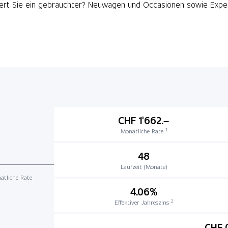
ert Sie ein gebrauchter? Neuwagen und Occasionen sowie Experte
CHF 1'662.–
1
Monatliche Rate
48
Laufzeit (Monate)
atliche Rate
4.06%
2
Effektiver Jahreszins
CHF 0