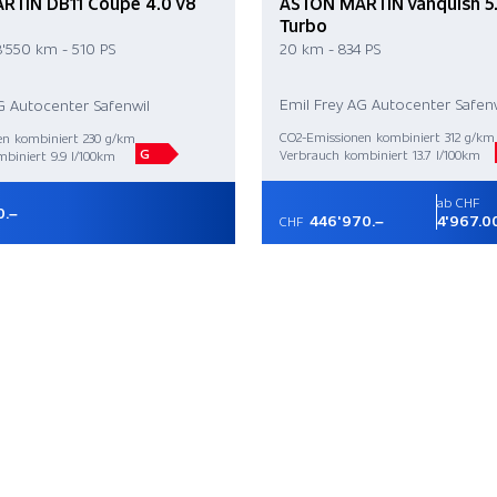
RTIN DB11 Coupé 4.0 V8
ASTON MARTIN Vanquish 5.2
Turbo
8'550 km - 510 PS
20 km - 834 PS
Emil Frey AG Autocenter Safenw
G Autocenter Safenwil
CO2-Emissionen kombiniert 312 g/km
en kombiniert 230 g/km
G
Verbrauch kombiniert 13.7 l/100km
biniert 9.9 l/100km
ab CHF
0.–
446'970.–
4'967.0
CHF