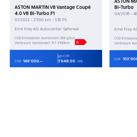
ASTON MA
ASTON MARTIN V8 Vantage Coupé
Bi-Turbo
4.0 V8 Bi-Turbo F1
04/2018 - 4
01/2022 - 2'590 km - 535 PS
Emil Frey AG Autocenter Safenwil
Emil Frey A
CO2-Emissionen kombiniert 264 g/km
CO2-Emission
G
Verbrauch kombiniert 11.7 l/100km
Verbrauch kom
ab CHF
103'90
CHF
149'000.–
1'648.00
CHF
/Mt.