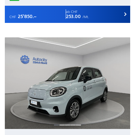
ab CHF
25'850.–
253.00
CHF
/Mt.