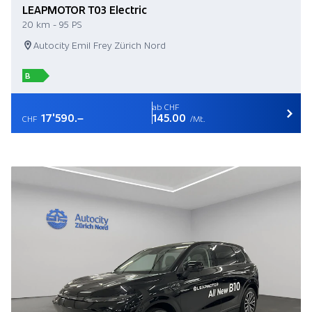
LEAPMOTOR T03 Electric
20 km - 95 PS
Autocity Emil Frey Zürich Nord
B
ab CHF
17'590.–
145.00
CHF
/Mt.