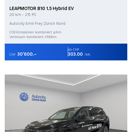
LEAPMOTOR B10 1.5 Hybrid EV
20 km - 215 PS
Autocity Emil Frey Zürich Nord
CO2-Emissionen kombiniert g/km
Verbrauch kombiniert l/100km
ab CHF
30'600.–
303.00
CHF
/Mt.