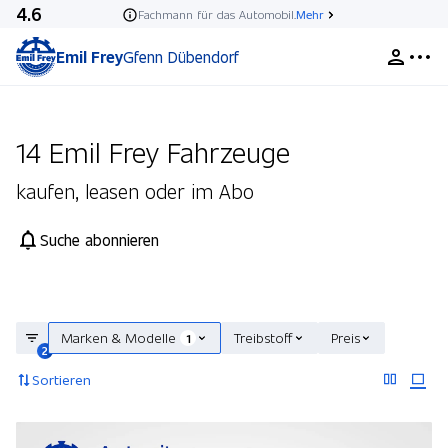
4.6
Fachmann für das Automobil.
Mehr
Emil Frey
Gfenn Dübendorf
14 Emil Frey Fahrzeuge
kaufen, leasen oder im Abo
Suche abonnieren
Marken & Modelle
Treibstoff
Preis
1
2
Sortieren