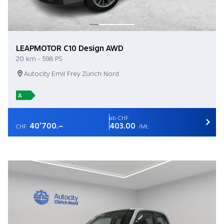
LEAPMOTOR C10 Design AWD
20 km - 598 PS
Autocity Emil Frey Zürich Nord
A
ab CHF
40'700.–
403.00
CHF
/Mt.