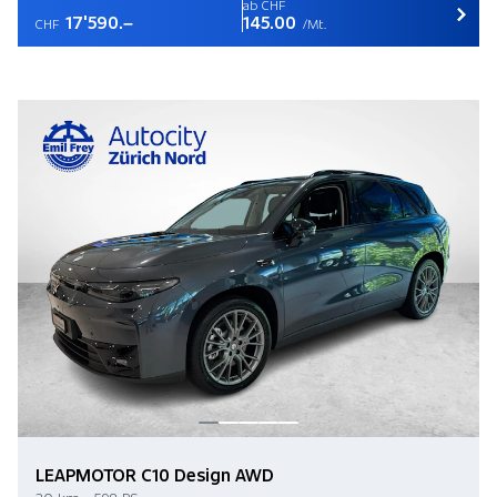
ab CHF
17'590.–
145.00
CHF
/Mt.
LEAPMOTOR C10 Design AWD