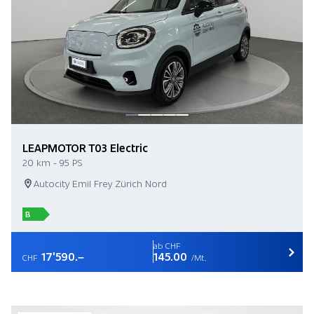
LEAPMOTOR T03 Electric
20 km - 95 PS
Autocity Emil Frey Zürich Nord
B
ab CHF
17'590.–
145.00
CHF
/Mt.