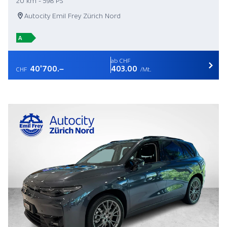
20 km - 598 PS
Autocity Emil Frey Zürich Nord
A
ab CHF
40'700.–
403.00
CHF
/Mt.