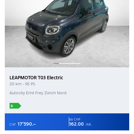
LEAPMOTOR T03 Electric
20 km - 95 PS
Autocity Emil Frey Zürich Nord
B
ab CHF
17'590.–
162.00
CHF
/Mt.