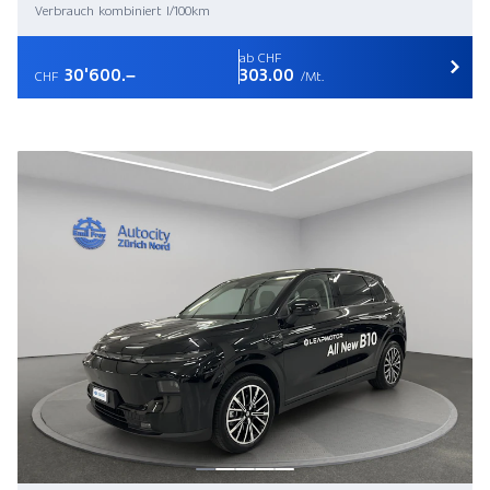
Verbrauch kombiniert l/100km
ab CHF
30'600.–
303.00
CHF
/Mt.