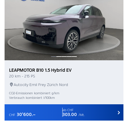
LEAPMOTOR B10 1.5 Hybrid EV
20 km - 215 PS
Autocity Emil Frey Zürich Nord
CO2-Emissionen kombiniert g/km
Verbrauch kombiniert l/100km
ab CHF
30'600.–
303.00
CHF
/Mt.