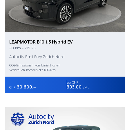
LEAPMOTOR B10 1.5 Hybrid EV
20 km - 215 PS
Autocity Emil Frey Zürich Nord
CO2-Emissionen kombiniert g/km
Verbrauch kombiniert l/100km
ab CHF
30'600.–
303.00
CHF
/Mt.