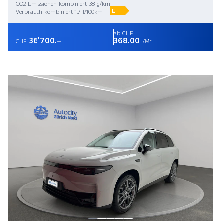
CO2-Emissionen kombiniert 38 g/km
E
Verbrauch kombiniert 1.7 l/100km
ab CHF
36'700.–
368.00
CHF
/Mt.