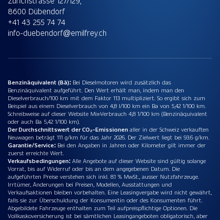
Zürichstrasse 127/129,
8600 Dübendorf
+41 43 255 74 74
info-duebendorf@emilfrey.ch
Benzinäquivalent (Bä):
Bei Dieselmotoren wird zusätzlich das
Benzinäquivalent aufgeführt. Den Wert erhält man, indem man den
Dieselverbrauch/100 km mit dem Faktor 113 multipliziert. So ergibt sich zum
Beispiel aus einem Dieselverbrauch von 4,8 l/100 km ein Ba von 5,42 1/100 km.
Schreibweise auf dieser Website Mix-Verbrauch 4,8 1/100 km (Benzinäquivalent
oder auch Ba 5,42 1/100 km).
Der Durchschnittswert der CO₂-Emissionen
aller in der Schweiz verkauften
Neuwagen beträgt 111 g/km für das Jahr 2026. Der Zielwert liegt bei 93.6 g/km.
Garantie/Service:
Bei den Angaben in Jahren oder Kilometer gilt immer der
zuerst erreichte Wert.
Verkaufsbedingungen:
Alle Angebote auf dieser Website sind gültig solange
Vorrat, bis auf Widerruf oder bis an dem angegebenen Datum. Die
aufgeführten Preise verstehen sich inkl. 8.1 % MwSt., ausser Nutzfahrzeuge.
Irrtümer, Änderungen bei Preisen, Modellen, Ausstattungen und
Verkaufsaktionen bleiben vorbehalten. Eine Leasingvergabe wird nicht gewährt,
falls sie zur Überschuldung der Konsumentin oder des Konsumenten führt.
Abgebildete Fahrzeuge enthalten zum Teil aufpreispflichtige Optionen. Die
Vollkaskoversicherung ist bei sämtlichen Leasingangeboten obligatorisch, aber