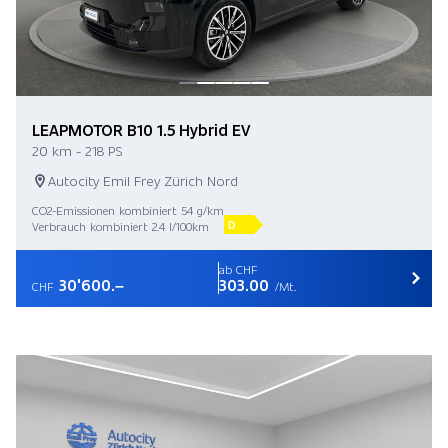
LEAPMOTOR B10 1.5 Hybrid EV
20 km - 218 PS
Autocity Emil Frey Zürich Nord
CO2-Emissionen kombiniert 54 g/km
D
Verbrauch kombiniert 2.4 l/100km
ab CHF
30'600.–
303.00
CHF
/Mt.