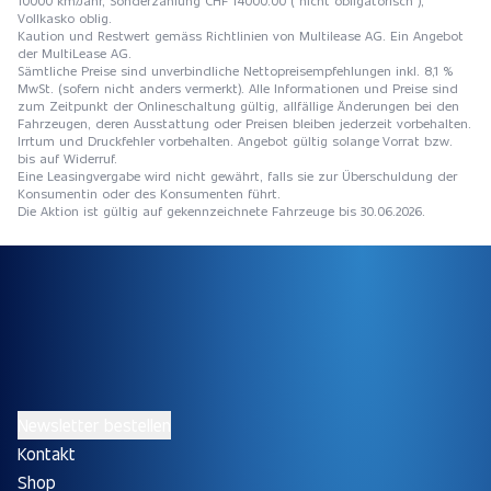
10000 km/Jahr, Sonderzahlung CHF 14000.00 ( nicht obligatorisch ),
Vollkasko oblig.
Kaution und Restwert gemäss Richtlinien von Multilease AG. Ein Angebot
der MultiLease AG.
Sämtliche Preise sind unverbindliche Nettopreisempfehlungen inkl. 8,1 %
MwSt. (sofern nicht anders vermerkt). Alle Informationen und Preise sind
zum Zeitpunkt der Onlineschaltung gültig, allfällige Änderungen bei den
Fahrzeugen, deren Ausstattung oder Preisen bleiben jederzeit vorbehalten.
Irrtum und Druckfehler vorbehalten. Angebot gültig solange Vorrat bzw.
bis auf Widerruf.
Eine Leasingvergabe wird nicht gewährt, falls sie zur Überschuldung der
Konsumentin oder des Konsumenten führt.
Die Aktion ist gültig auf gekennzeichnete Fahrzeuge bis 30.06.2026.
Newsletter bestellen
Kontakt
Shop