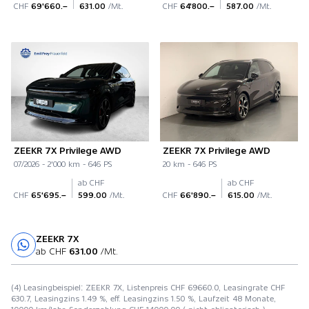
CHF
69'660.–
631.00
/Mt.
CHF
64'800.–
587.00
/Mt.
ZEEKR 7X Privilege AWD
ZEEKR 7X Privilege AWD
07/2026 - 2'000 km - 646 PS
20 km - 646 PS
ab CHF
ab CHF
CHF
65'695.–
599.00
/Mt.
CHF
66'890.–
615.00
/Mt.
ZEEKR 7X
Probefahrt
ab CHF
631.00
/Mt.
(4) Leasingbeispiel: ZEEKR 7X, Listenpreis CHF 69660.0, Leasingrate CHF
630.7, Leasingzins 1.49 %, eff. Leasingzins 1.50 %, Laufzeit 48 Monate,