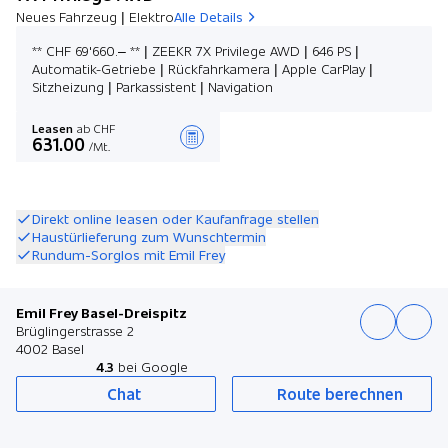
Neues Fahrzeug | Elektro
Alle Details
** CHF 69'660.– ** | ZEEKR 7X Privilege AWD | 646 PS |
Automatik-Getriebe | Rückfahrkamera | Apple CarPlay |
Sitzheizung | Parkassistent | Navigation
Leasen
ab CHF
631.00
/Mt.
Angebot zusammenstellen
Direkt online leasen oder Kaufanfrage stellen
Haustürlieferung zum Wunschtermin
Rundum-Sorglos mit Emil Frey
Emil Frey Basel-Dreispitz
Brüglingerstrasse 2
4002 Basel
4.3
bei Google
Chat
Route berechnen