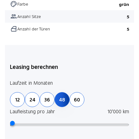
Farbe
grün
Anzahl Sitze
5
Anzahl der Türen
5
Leasing berechnen
Laufzeit in Monaten
12
24
36
48
60
Laufleistung pro Jahr
10'000 km