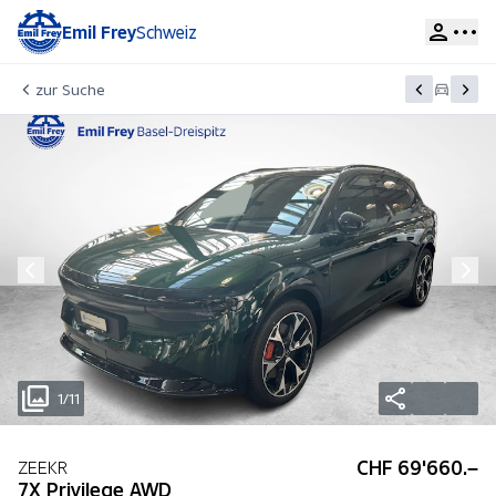
Emil Frey
Schweiz
zur Suche
1/11
CHF 69'660.–
ZEEKR
7X Privilege AWD