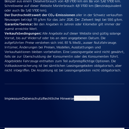
Beispiel aus einem Dieselverbrauch von 4,8 l/100 km ein Ba von 5,42 1/100 km.
Schreibweise auf dieser Website Mix-Verbrauch 4,8 1/100 km (Benzinäquivalent
oder auch Ba 5,42 1/100 km).
Der Durchschnittswert der CO₂-Emissionen
aller in der Schweiz verkauften
Neuwagen beträgt 111 g/km für das Jahr 2026. Der Zielwert liegt bei 93.6 g/km.
Garantie/Service:
Bei den Angaben in Jahren oder Kilometer gilt immer der
zuerst erreichte Wert.
Verkaufsbedingungen:
Alle Angebote auf dieser Website sind gültig solange
Vorrat, bis auf Widerruf oder bis an dem angegebenen Datum. Die
aufgeführten Preise verstehen sich inkl. 8.1 % MwSt., ausser Nutzfahrzeuge.
Irrtümer, Änderungen bei Preisen, Modellen, Ausstattungen und
Verkaufsaktionen bleiben vorbehalten. Eine Leasingvergabe wird nicht gewährt,
falls sie zur Überschuldung der Konsumentin oder des Konsumenten führt.
Abgebildete Fahrzeuge enthalten zum Teil aufpreispflichtige Optionen. Die
Vollkaskoversicherung ist bei sämtlichen Leasingangeboten obligatorisch, aber
nicht inbegriffen. Die Anzahlung ist bei Leasingangeboten nicht obligatorisch.
Impressum
Datenschutz
Rechtliche Hinweise
Privacy Settings