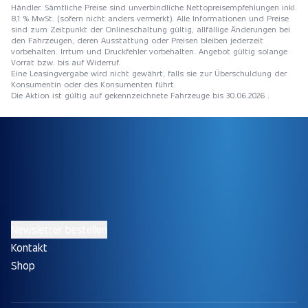
Händler. Sämtliche Preise sind unverbindliche Nettopreisempfehlungen inkl.
8,1 % MwSt. (sofern nicht anders vermerkt). Alle Informationen und Preise
sind zum Zeitpunkt der Onlineschaltung gültig, allfällige Änderungen bei
den Fahrzeugen, deren Ausstattung oder Preisen bleiben jederzeit
vorbehalten. Irrtum und Druckfehler vorbehalten. Angebot gültig solange
Vorrat bzw. bis auf Widerruf.
Eine Leasingvergabe wird nicht gewährt, falls sie zur Überschuldung der
Konsumentin oder des Konsumenten führt.
Die Aktion ist gültig auf gekennzeichnete Fahrzeuge bis 30.06.2026 .
Newsletter bestellen
Kontakt
Shop