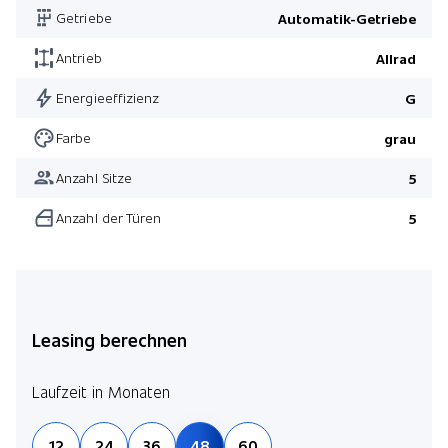
Getriebe
Automatik-Getriebe
Pack Light
Pack Xenium
Antrieb
Allrad
Pack Power Seats
Energieeffizienz
G
Pilot Assist
Farbe
grau
Anzahl Sitze
5
Anzahl der Türen
5
Leasing berechnen
Laufzeit in Monaten
12
24
36
48
60