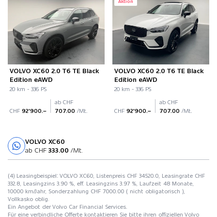
Aktion
VOLVO XC60 2.0 T6 TE Black
VOLVO XC60 2.0 T6 TE Black
Edition eAWD
Edition eAWD
20 km - 336 PS
20 km - 336 PS
ab CHF
ab CHF
CHF
92'900.–
707.00
/Mt.
CHF
92'900.–
707.00
/Mt.
VOLVO XC60
Probefahrt
ab CHF
333.00
/Mt.
(4) Leasingbeispiel: VOLVO XC60, Listenpreis CHF 34520.0, Leasingrate CHF
332.8, Leasingzins 3.90 %, eff. Leasingzins 3.97 %, Laufzeit 48 Monate,
10000 km/Jahr, Sonderzahlung CHF 7000.00 ( nicht obligatorisch ),
Vollkasko oblig.
Ein Angebot der Volvo Car Financial Services.
Für eine verbindliche Offerte kontaktieren Sie bitte ihren offiziellen Volvo