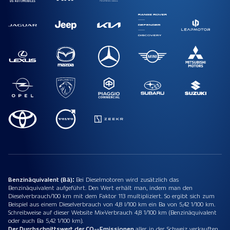
Benzinäquivalent (Bä):
Bei Dieselmotoren wird zusätzlich das
Benzinäquivalent aufgeführt. Den Wert erhält man, indem man den
Dieselverbrauch/100 km mit dem Faktor 113 multipliziert. So ergibt sich zum
Beispiel aus einem Dieselverbrauch von 4,8 l/100 km ein Ba von 5,42 1/100 km.
Schreibweise auf dieser Website Mix-Verbrauch 4,8 1/100 km (Benzinäquivalent
oder auch Ba 5,42 1/100 km).
Der Durchschnittswert der CO₂-Emissionen
aller in der Schweiz verkauften