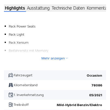
Highlights
Ausstattung
Technische Daten
Kommentar
Pack Power Seats
Pack Light
Pack Xenium
Beifahrersitz mit Memory
Mehr anzeigen
Pack Winter Pro
Abgedunkelte Seitenscheiben und Heckscheibe
Pilot Assist
Fahrzeugart
Occasion
Metallic-Lackierung
Kilometerstand
78086
Wireless Charging für mobile Geräte
1. Inverkehrsetzung
05/2021
Türsicherung hinten/ elektrisch
Treibstoff
Mild-Hybrid Benzin/Elektro
Pack Winter Pro