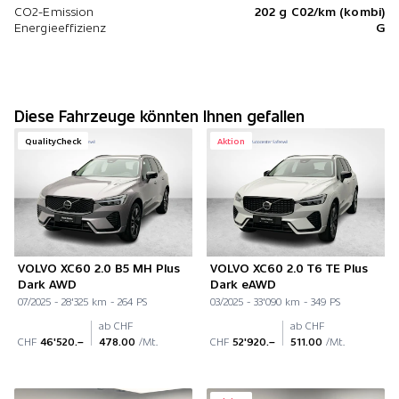
CO2-Emission
202 g C02/km (kombi)
Energieeffizienz
G
Diese Fahrzeuge könnten Ihnen gefallen
QualityCheck
Aktion
VOLVO XC60 2.0 B5 MH Plus
VOLVO XC60 2.0 T6 TE Plus
Dark AWD
Dark eAWD
07/2025 - 28'325 km - 264 PS
03/2025 - 33'090 km - 349 PS
ab CHF
ab CHF
CHF
46'520.–
478.00
/Mt.
CHF
52'920.–
511.00
/Mt.