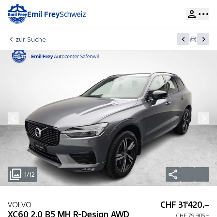
Emil Frey
Schweiz
zur Suche
1/12
CHF 31'420.–
VOLVO
XC60 2.0 B5 MH R-Design AWD
CHF 79'905.–