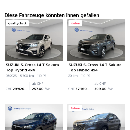
Diese Fahrzeuge könnten Ihnen gefallen
QualityCheck
Aktion
SUZUKI S-Cross 1.4 T Sakura
SUZUKI S-Cross 1.4 T Sakura
Top Hybrid 4x4
Top Hybrid 4x4
03/2026 - 5'700 km - 110 PS
20 km - 110 PS
ab CHF
ab CHF
CHF
29'920.–
257.00
/Mt.
CHF
37'160.–
309.00
/Mt.
Aktion