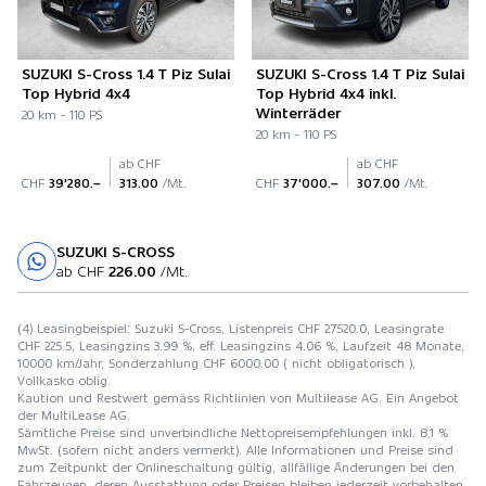
SUZUKI S-Cross 1.4 T Piz Sulai
SUZUKI S-Cross 1.4 T Piz Sulai
Top Hybrid 4x4
Top Hybrid 4x4 inkl.
Winterräder
20 km - 110 PS
20 km - 110 PS
ab CHF
ab CHF
CHF
39'280.–
313.00
/Mt.
CHF
37'000.–
307.00
/Mt.
SUZUKI S-CROSS
Probefahrt
ab CHF
226.00
/Mt.
(4) Leasingbeispiel: Suzuki S-Cross, Listenpreis CHF 27520.0, Leasingrate
CHF 225.5, Leasingzins 3.99 %, eff. Leasingzins 4.06 %, Laufzeit 48 Monate,
10000 km/Jahr, Sonderzahlung CHF 6000.00 ( nicht obligatorisch ),
Vollkasko oblig.
Kaution und Restwert gemäss Richtlinien von Multilease AG. Ein Angebot
der MultiLease AG.
Sämtliche Preise sind unverbindliche Nettopreisempfehlungen inkl. 8,1 %
MwSt. (sofern nicht anders vermerkt). Alle Informationen und Preise sind
zum Zeitpunkt der Onlineschaltung gültig, allfällige Änderungen bei den
Fahrzeugen, deren Ausstattung oder Preisen bleiben jederzeit vorbehalten.