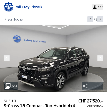
Emil Frey
Schweiz
zur Suche
1/14
CHF 27'520.–
SUZUKI
S-Cross 1.5 Compact Top Hybrid 4x4
CHF 38'490.–