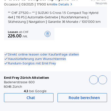
Neupreis
Occasion | 03/2025 | 11'900 km
Alle Details
** CHF 27'520.– ** | SUZUKI S-Cross 1.5 Compact Top Hybrid
4x4 | 116 PS | Automatik-Getriebe | Rückfahrkamera |
Sitzheizung | Navigation | Garantie 36 Monate / 100'000 km
Leasen
ab CHF
226.00
/Mt.
Angebot zusammenstellen
Direkt online leasen oder Kaufanfrage stellen
Haustürlieferung zum Wunschtermin
Rundum-Sorglos mit Emil Frey
Emil Frey Zürich Altstetten
Badenerstrasse 600
8048 Zürich
4.3
bei Google
Chat
Route berechnen