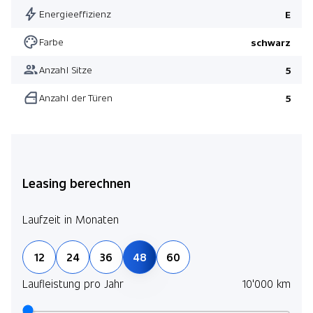
Energieeffizienz
E
Farbe
schwarz
Anzahl Sitze
5
Anzahl der Türen
5
Leasing berechnen
Laufzeit in Monaten
12
24
36
48
60
Laufleistung pro Jahr
10'000 km