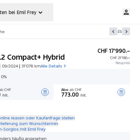
ten bei Emil Frey
che
CHF 17'990.–
 1.2 Compact+ Hybrid
CHF 21'180.–
Neupreis
| 09/2024 | 31'078 km
Alle Details
g 0%
b CHF
Abo
ab CHF
0
773.00
/Mt.
/Mt.
Angebot zusammenstellen
online leasen oder Kaufanfrage stellen
rlieferung zum Wunschtermin
-Sorglos mit Emil Frey
nders häufig angesehen