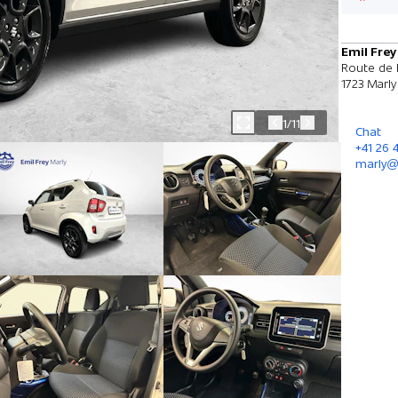
Emil Frey
Route de 
1723 Marly
1/11
Chat
+41 26 
marly@e