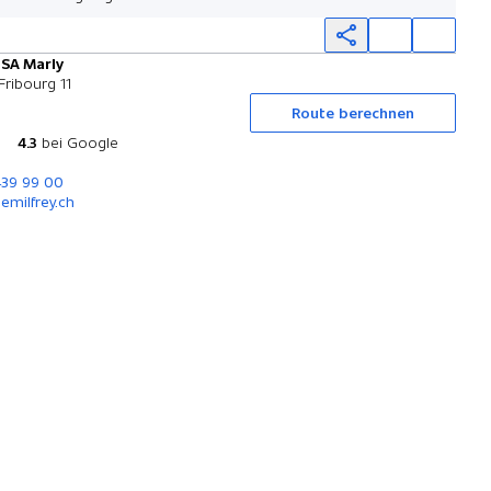
 SA Marly
Probefahrt
Fribourg 11
Route berechnen
4.3
bei Google
439 99 00
milfrey.ch