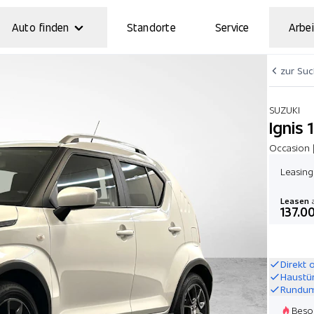
Auto finden
Standorte
Service
Arbei
zur Su
SUZUKI
Ignis
Occasion 
Leasin
Leasen
a
137.0
Direkt 
Haustü
Rundum
Beso