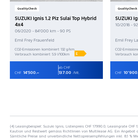
QualityCheck
QualityCheck
SUZUKI Ignis 1.2 Piz Sulai Top Hybrid
SUZUKI Ig
4x4
10/2018 - 9
06/2020 - 84'000 km - 90 PS
Emil Frey Frauenfeld
Emil Frey L
CO2-Emissionen kombiniert 132 g/km
CO2-Emission
E
Verbrauch kombiniert 5.9 l/100km
Verbrauch kom
ab CHF
14'500.–
137.00
10'900
CHF
/Mt.
CHF
(4) Leasingbeispiel: Suzuki Ignis, Listenpreis CHF 17990.0, Leasingrate CHF 
Kaution und Restwert gemäss Richtlinien von Multilease AG. Ein Angebot 
Sämtliche Preise sind unverbindliche Nettopreisempfehlungen inkl. 8,1 % Mw