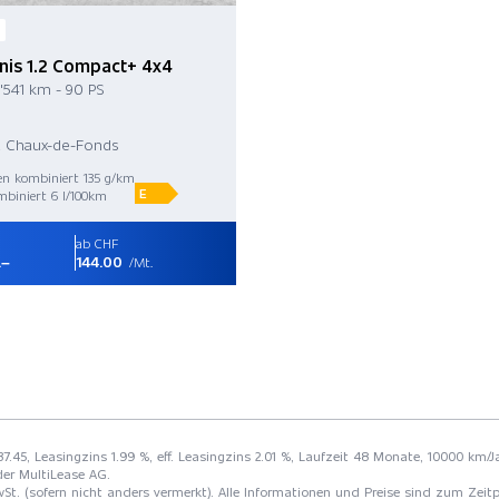
nis 1.2 Compact+ 4x4
2'541 km - 90 PS
a Chaux-de-Fonds
en kombiniert 135 g/km
E
biniert 6 l/100km
ab CHF
.–
144.00
/Mt.
137.45, Leasingzins 1.99 %, eff. Leasingzins 2.01 %, Laufzeit 48 Monate, 10000 km/
der MultiLease AG.
St. (sofern nicht anders vermerkt). Alle Informationen und Preise sind zum Zeitp