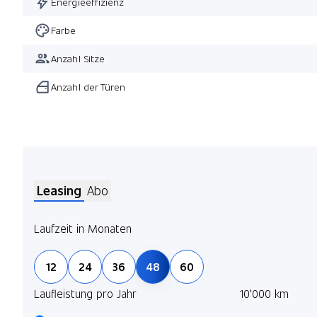
Energieeffizienz
Farbe
Anzahl Sitze
Anzahl der Türen
Leasing
Abo
Laufzeit in Monaten
12
24
36
48
60
Laufleistung pro Jahr
10'000 km