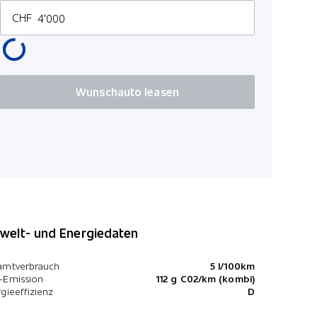
CHF
Kilometer p
100
Wunschauto leasen
*Preise inkl. MwS
elt- und Energiedaten
amtverbrauch
5 l/100km
-Emission
112 g C02/km (kombi)
gieeffizienz
D