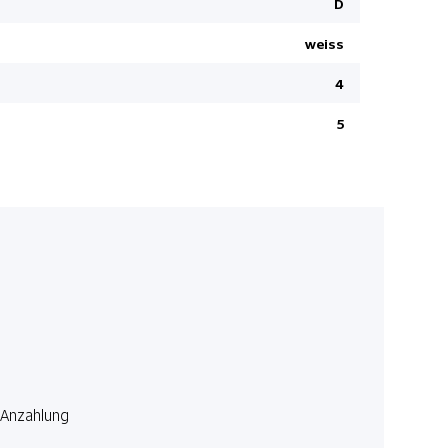
D
Bodentepp
weiss
Spurassist
Berganfahr
4
Spurhaltea
5
Jetzt rundum 
inklusive. Nu
Laufzeit in 
Anzahlung
3 M