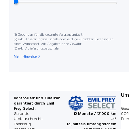
(1) Gebunden für die gesamte Vertragslaufzeit.
(2) exkl. Ablieferungspauschale oder evtl. gewünschter Lieferung an
einen Wunschort. Alle Angaben ohne Gewähr.
(3) exkl. Ablieferungspauschale
Mehr Hinweise
Umw
Kontrolliert und Qualität
garantiert durch Emil
Frey Select.
Ges
Garantie:
12 Monate / 12'000 km
CO2
Umtauschrecht:
Ja*
Ener
Fahrzeug
Ja, mittels umfangreichem
kontrolliert:
Fachmann-Check