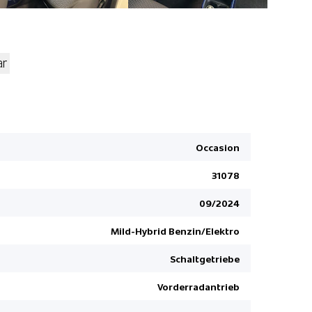
ar
Rückfahrk
Multimedi
ABS und EB
Occasion
ESP und El
31078
Elektrisch
Leichtmeta
09/2024
LED Tagfah
Mild-Hybrid Benzin/Elektro
Aussenspie
Schaltgetriebe
LED-Schei
Klimaanlag
Vorderradantrieb
Privacy-Ve