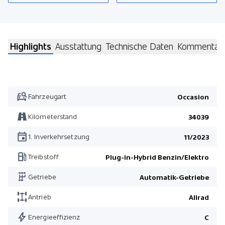
Highlights
Ausstattung
Technische Daten
Kommentar
Fahrzeugart
Occasion
Kilometerstand
34039
1. Inverkehrsetzung
11/2023
Treibstoff
Plug-in-Hybrid Benzin/Elektro
Getriebe
Automatik-Getriebe
Antrieb
Allrad
Energieeffizienz
C