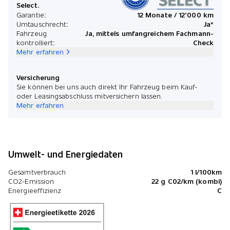
Select.
*Preis
Garantie:
12 Monate / 12'000 km
Umtauschrecht:
Ja*
Fahrzeug
Ja, mittels umfangreichem Fachmann-
kontrolliert:
Check
Mehr erfahren
Versicherung
Sie können bei uns auch direkt Ihr Fahrzeug beim Kauf-
oder Leasingsabschluss mitversichern lassen.
Mehr erfahren
Umwelt- und Energiedaten
Gesamtverbrauch
1 l/100km
CO2-Emission
22 g C02/km (kombi)
Energieeffizienz
C