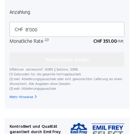
Lauf
Anzahlung
CHF
2,3
Monatliche Rate
CHF 351.00
/Mt.
Kilo
Wunschauto leasen
Effektiver Jahreszins¹: 4.06% | Sollzins: 3.99%
(1) Gebunden für die gesamte Vertragslaufzeit.
(2) exkl. Ablieferungspauschale oder evtl. gewünschter Lieferung an einen
Wunschort. Alle Angaben ohne Gewähr.
(3) exkl. Ablieferungspauschale
Startdat
Mehr Hinweise
Mona
Kontrolliert und Qualität
garantiert durch Emil Frey