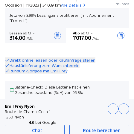
Neupreis
Occasion | 11/2023 | 34'039 km
Alle Details
Jetz von 3.99% Leasingzins profitieren (mit Abonnement
"Protect")
Leasen
ab CHF
Abo
ab CHF
314.00
1'017.00
/Mt.
/Mt.
Angebot zusammenstellen
Direkt online leasen oder Kaufanfrage stellen
Haustürlieferung zum Wunschtermin
Rundum-Sorglos mit Emil Frey
Batterie-Check: Diese Batterie hat einen
Gesundheitszustand (SoH) von 95.8%.
Emil Frey Nyon
Route de Champ-Colin 1
1260 Nyon
4.3
bei Google
Chat
Route berechnen