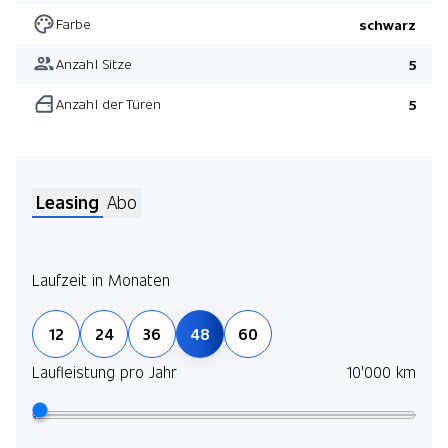
Farbe
schwarz
Anzahl Sitze
5
Anzahl der Türen
5
Leasing
Abo
Laufzeit in Monaten
Jetz
12
24
36
48
60
und 
selb
Laufleistung pro Jahr
10'000 km
Mehr