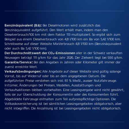
Benzinäquivalent (Bä):
Bei Dieselmotoren wird zusätzlich das
Benzinäquivalent aufgeführt. Den Wert erhält man, indem man den
Dieselverbrauch/100 km mit dem Faktor 113 multipliziert. So ergibt sich zum
Beispiel aus einem Dieselverbrauch von 4,8 l/100 km ein Ba von 5,42 1/100 km.
Schreibweise auf dieser Website Mix-Verbrauch 4,8 1/100 km (Benzinäquivalent
oder auch Ba 5,42 1/100 km).
Der Durchschnittswert der CO₂-Emissionen
aller in der Schweiz verkauften
Neuwagen beträgt 111 g/km für das Jahr 2026. Der Zielwert liegt bei 93.6 g/km.
Garantie/Service:
Bei den Angaben in Jahren oder Kilometer gilt immer der
zuerst erreichte Wert.
Verkaufsbedingungen:
Alle Angebote auf dieser Website sind gültig solange
Vorrat, bis auf Widerruf oder bis an dem angegebenen Datum. Die
aufgeführten Preise verstehen sich inkl. 8.1 % MwSt., ausser Nutzfahrzeuge.
Irrtümer, Änderungen bei Preisen, Modellen, Ausstattungen und
Verkaufsaktionen bleiben vorbehalten. Eine Leasingvergabe wird nicht gewährt,
falls sie zur Überschuldung der Konsumentin oder des Konsumenten führt.
Abgebildete Fahrzeuge enthalten zum Teil aufpreispflichtige Optionen. Die
Vollkaskoversicherung ist bei sämtlichen Leasingangeboten obligatorisch, aber
nicht inbegriffen. Die Anzahlung ist bei Leasingangeboten nicht obligatorisch.