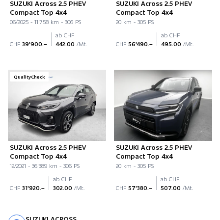
SUZUKI Across 2.5 PHEV
SUZUKI Across 2.5 PHEV
Compact Top 4x4
Compact Top 4x4
06/2025 - 11'758 km - 306 PS
20 km - 305 PS
ab CHF
ab CHF
CHF
39'900.–
442.00
/Mt.
CHF
56'490.–
495.00
/Mt.
QualityCheck
SUZUKI Across 2.5 PHEV
SUZUKI Across 2.5 PHEV
Compact Top 4x4
Compact Top 4x4
12/2021 - 36'389 km - 306 PS
20 km - 305 PS
ab CHF
ab CHF
CHF
31'920.–
302.00
/Mt.
CHF
57'380.–
507.00
/Mt.
SUZUKI ACROSS