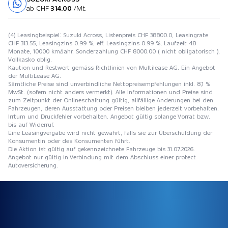
Probefahrt
ab CHF
314.00
/Mt.
(4) Leasingbeispiel: Suzuki Across, Listenpreis CHF 38800.0, Leasingrate
CHF 313.55, Leasingzins 0.99 %, eff. Leasingzins 0.99 %, Laufzeit 48
Monate, 10000 km/Jahr, Sonderzahlung CHF 8000.00 ( nicht obligatorisch ),
Vollkasko oblig.
Kaution und Restwert gemäss Richtlinien von Multilease AG. Ein Angebot
der MultiLease AG.
Sämtliche Preise sind unverbindliche Nettopreisempfehlungen inkl. 8,1 %
MwSt. (sofern nicht anders vermerkt). Alle Informationen und Preise sind
zum Zeitpunkt der Onlineschaltung gültig, allfällige Änderungen bei den
Fahrzeugen, deren Ausstattung oder Preisen bleiben jederzeit vorbehalten.
Irrtum und Druckfehler vorbehalten. Angebot gültig solange Vorrat bzw.
bis auf Widerruf.
Eine Leasingvergabe wird nicht gewährt, falls sie zur Überschuldung der
Konsumentin oder des Konsumenten führt.
Die Aktion ist gültig auf gekennzeichnete Fahrzeuge bis 31.07.2026.
Angebot nur gültig in Verbindung mit dem Abschluss einer protect
Autoversicherung.