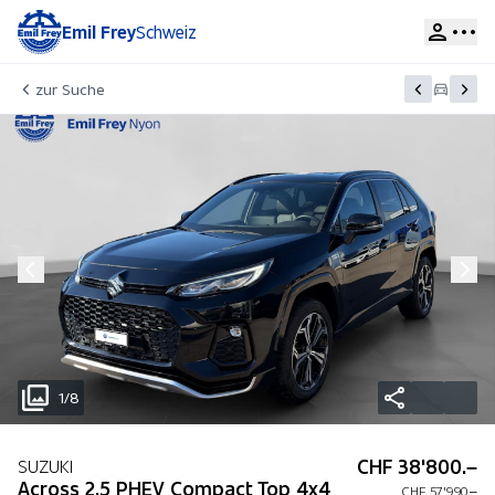
Emil Frey
Schweiz
zur Suche
1/8
CHF 38'800.–
SUZUKI
Across 2.5 PHEV Compact Top 4x4
CHF 57'990.–