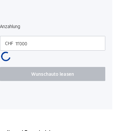
Adaptiver F
Sitzbezüge
Airbag Fah
Anzahlung
Reifen-Pa
CHF
Automatis
Seitensch
Keine Gewä
Spurassist
Wunschauto leasen