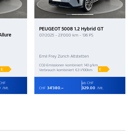
PEUGEOT 5008 1.2 Hybrid GT
llure
07/2025 - 23'000 km - 136 PS
Emil Frey Zürich Altstetten
CO2-Emissionen kombiniert 143 g/km
E
E
Verbrauch kombiniert 6.3 l/100km
CHF
ab CHF
0
34'380.–
329.00
/Mt.
CHF
/Mt.