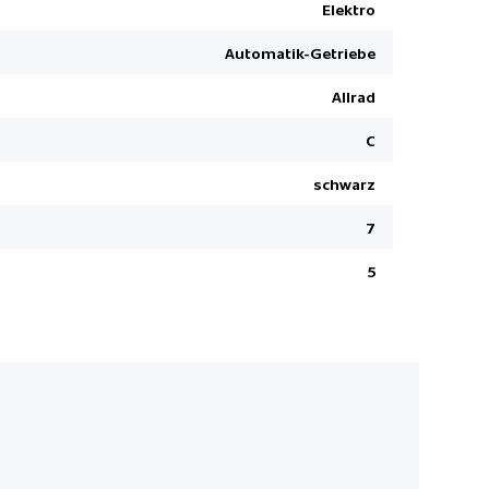
Garantie 8
Elektro
DAB+ Digit
Automatik-Getriebe
Garantie B
Allrad
Lederlenkr
Adaptiver 
C
Seitenairb
schwarz
Fussmatte
7
Pack Alcan
Dachhimme
5
Aussenspieg
anklappbar
Touchscree
Ladekabel
Vorhangair
ESP/ Hill H
Pack 360 Vi