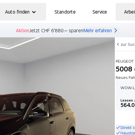
Auto finden
Standorte
Service
Arbei
Aktion
Jetzt CHF 6'880.– sparen
Mehr erfahren
zur Su
PEUGEOT
5008 
Neues Fah
WOW-Le
Leasen
a
564.
Direkt 
Haustü