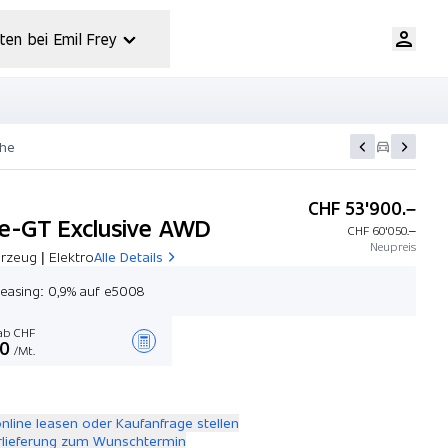
ten bei Emil Frey
che
CHF 53'900.–
e-GT Exclusive AWD
CHF 60'050.–
Neupreis
rzeug | Elektro
Alle Details
asing: 0,9% auf e5008
b CHF
00
/Mt.
Angebot zusammenstellen
online leasen oder Kaufanfrage stellen
rlieferung zum Wunschtermin