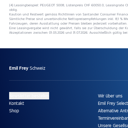
(4) Leasingbeispiel: PEUGEOT 5008, Listenpreis CHF 60050.0, Leasingrate CH
oblig.
Kaution und Restwert gemäss Richtlinien von Santander Consumer Financ
Sämtliche Preise sind unverbindliche Nettopreisempfehlungen inkl. 8,1 % Mw
Fahrzeugen, deren Ausstattung oder Preisen bleiben jederzeit vorbehalten. 
Eine Leasingvergabe wird nicht gewährt, falls sie zur Überschuldung der
Akzeptationen zwischen 01.05.2026 und 31.07.2026. Ausschließlich gültig be
Emil Frey
Schweiz
Newsletter bestellen
Wir über uns
Kontakt
Emil Frey Selec
Shop
Alternative Ant
Terminvereinba
Unsere Gesells