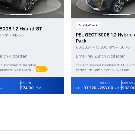
QualityCheck
008 1.2 Hybrid GT
PEUGEOT 5008 1.2 Hybrid A
0 km - 145 PS
Pack
08/2024 - 10'300 km - 136 PS
rich Altstetten
Emil Frey Zürich Altstetten
en kombiniert 141 g/km
CO2-Emissionen kombiniert 139 g/km
E
biniert 6.2 l/100km
Verbrauch kombiniert 6.2 l/100km
ab CHF
ab CHF
Abo ab 
.–
374.00
33'320.–
263.00
992.0
/Mt.
CHF
/Mt.