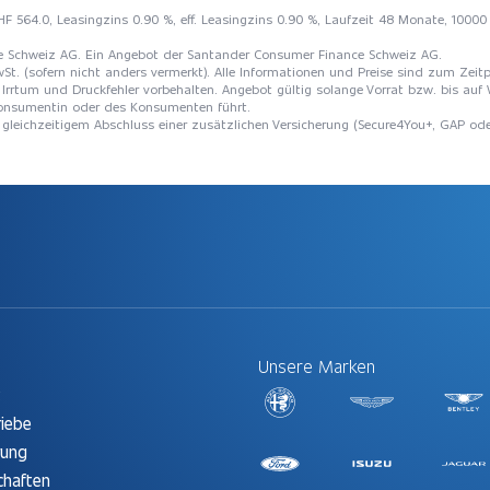
F 564.0, Leasingzins 0.90 %, eff. Leasingzins 0.90 %, Laufzeit 48 Monate, 10000 
e Schweiz AG. Ein Angebot der Santander Consumer Finance Schweiz AG.
St. (sofern nicht anders vermerkt). Alle Informationen und Preise sind zum Zeitp
Irrtum und Druckfehler vorbehalten. Angebot gültig solange Vorrat bzw. bis auf 
 Konsumentin oder des Konsumenten führt.
i gleichzeitigem Abschluss einer zusätzlichen Versicherung (Secure4You+, GAP ode
Unsere Marken
t
riebe
rung
chaften