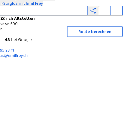
-Sorglos mit Emil Frey
 Zürich Altstetten
Probefahrt
rasse 600
ch
Route berechnen
4.3
bei Google
95 23 11
us@emilfrey.ch