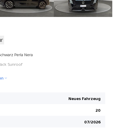
ar
On-Board 
Schwarz Perla Nera
Heckklappe
Pack Sunroof
Müdigkeit
en
Deaktivier
2 USB-C An
Wärmepu
Neues Fahrzeug
Bluetooth
20
Keyless Sc
07/2026
Wireless C