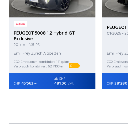
Aktion
PEUGEOT 5
PEUGEOT 5008 1.2 Hybrid GT
01/2026 - 2
Exclusive
20 km - 145 PS
Emil Frey Zürich Altstetten
Emil Frey Zü
CO2-Emissionen kombiniert 141 g/km
CO2-Emission
E
Verbrauch kombiniert 6.2 l/100km
Verbrauch kom
ab CHF
45'563.–
481.00
38'280
CHF
/Mt.
CHF