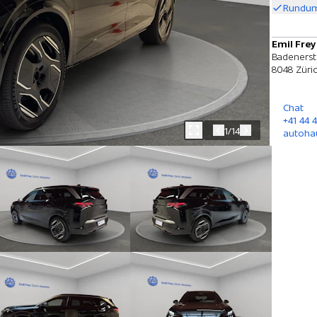
Rundum
Emil Frey
Badenerst
8048 Züri
Chat
+41 44 4
1/14
autoha