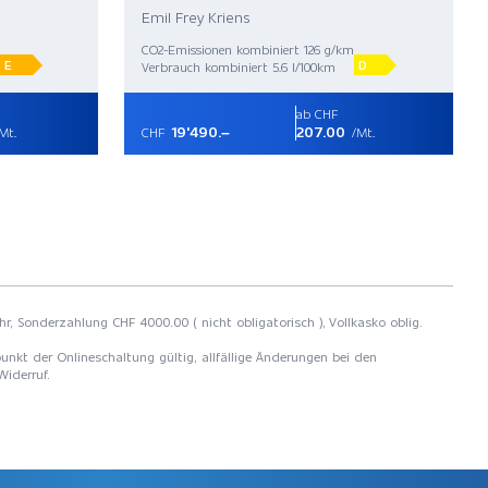
Emil Frey Kriens
CO2-Emissionen kombiniert 126 g/km
E
D
Verbrauch kombiniert 5.6 l/100km
ab CHF
19'490.–
207.00
Mt.
CHF
/Mt.
hr, Sonderzahlung CHF 4000.00 ( nicht obligatorisch ), Vollkasko oblig.
unkt der Onlineschaltung gültig, allfällige Änderungen bei den
Widerruf.