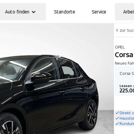
Auto finden
Standorte
Service
Arbei
zur Su
OPEL
Corsa 
Neues Fah
Corsa S
Leasen
a
225.0
Direkt 
Haustü
Rundum