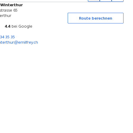
 Winterthur
Probefahrt
strasse 65
erthur
Route berechnen
4.4
bei Google
234 35 35
nterthur@emilfrey.ch