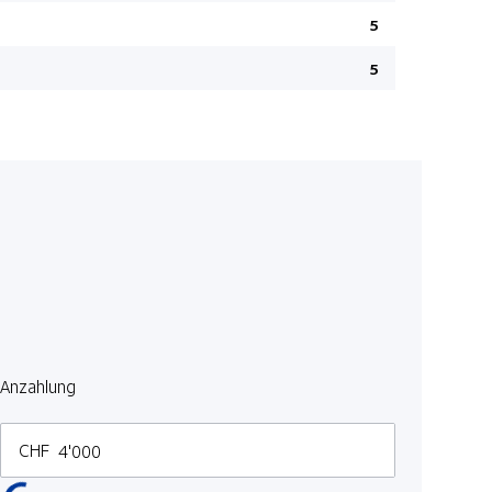
Rücksitzba
5
ABS Antibl
5
Leichtmeta
Stop + Sta
Zweiter Kl
Park-Pilot 
LED Heckl
Dach in W
Multimedi
Connect
LED-Nebel
Anzahlung
Sportsitze
CHF