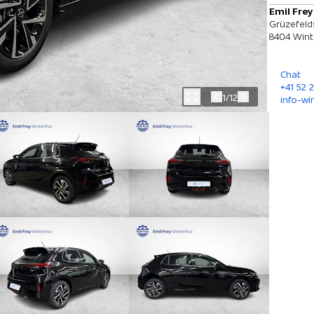
Emil Frey
Grüzefeld
8404 Wint
Chat
+41 52 
1/12
info-wi