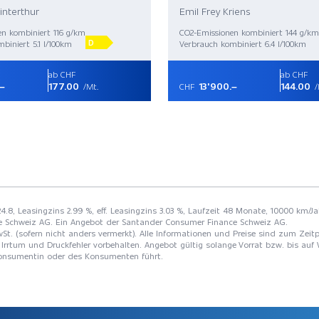
interthur
Emil Frey Kriens
en kombiniert 116 g/km
CO2-Emissionen kombiniert 144 g/km
D
biniert 5.1 l/100km
Verbrauch kombiniert 6.4 l/100km
ab CHF
ab CHF
.–
177.00
13'900.–
144.00
/Mt.
CHF
/
24.8, Leasingzins 2.99 %, eff. Leasingzins 3.03 %, Laufzeit 48 Monate, 10000 km/Ja
e Schweiz AG. Ein Angebot der Santander Consumer Finance Schweiz AG.
St. (sofern nicht anders vermerkt). Alle Informationen und Preise sind zum Zeitp
Irrtum und Druckfehler vorbehalten. Angebot gültig solange Vorrat bzw. bis auf 
 Konsumentin oder des Konsumenten führt.