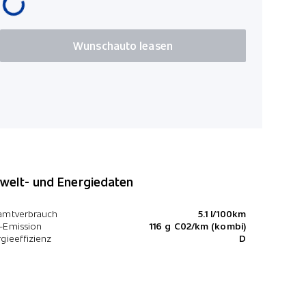
Wunschauto leasen
elt- und Energiedaten
amtverbrauch
5.1 l/100km
-Emission
116 g C02/km (kombi)
gieeffizienz
D