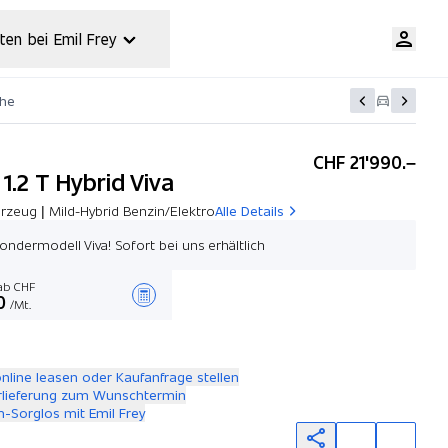
ten bei Emil Frey
che
CHF 21'990.–
1.2 T Hybrid Viva
rzeug | Mild-Hybrid Benzin/Elektro
Alle Details
ondermodell Viva! Sofort bei uns erhältlich
b CHF
0
/Mt.
Angebot zusammenstellen
online leasen oder Kaufanfrage stellen
rlieferung zum Wunschtermin
-Sorglos mit Emil Frey