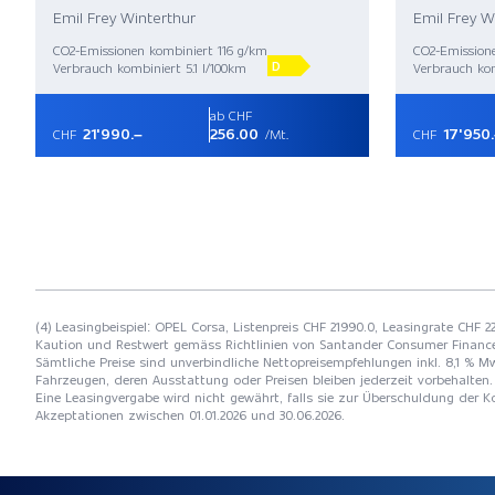
Emil Frey Winterthur
Emil Frey W
CO2-Emissionen kombiniert 116 g/km
CO2-Emission
D
Verbrauch kombiniert 5.1 l/100km
Verbrauch kom
ab CHF
21'990.–
256.00
17'950
CHF
/Mt.
CHF
(4) Leasingbeispiel: OPEL Corsa, Listenpreis CHF 21990.0, Leasingrate CHF 2
Kaution und Restwert gemäss Richtlinien von Santander Consumer Financ
Sämtliche Preise sind unverbindliche Nettopreisempfehlungen inkl. 8,1 % Mw
Fahrzeugen, deren Ausstattung oder Preisen bleiben jederzeit vorbehalten. 
Eine Leasingvergabe wird nicht gewährt, falls sie zur Überschuldung der
Akzeptationen zwischen 01.01.2026 und 30.06.2026.