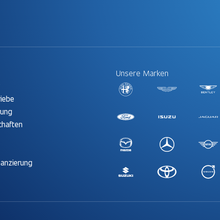
Unsere Marken
t
riebe
rung
chaften
nanzierung