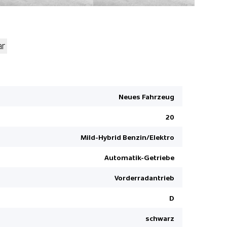
ar
Seitenairb
Keine Gewä
Neues Fahrzeug
Parkbremse
Zentralver
20
Airbag Fah
Mild-Hybrid Benzin/Elektro
Reifendruc
Automatik-Getriebe
Elektronis
Reifen-Pa
Vorderradantrieb
Servolenk
D
Kindersitz-
schwarz
Pack Winte