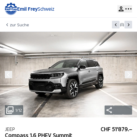
Emil Frey
Schweiz
zur Suche
1/12
CHF 51'879.–
JEEP
Compass 1.6 PHEV Summit