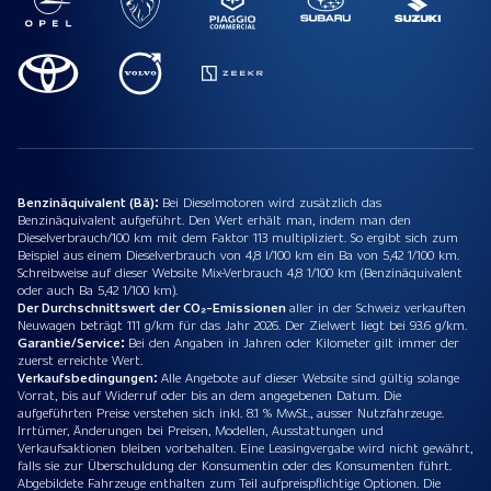
Benzinäquivalent (Bä):
Bei Dieselmotoren wird zusätzlich das
Benzinäquivalent aufgeführt. Den Wert erhält man, indem man den
Dieselverbrauch/100 km mit dem Faktor 113 multipliziert. So ergibt sich zum
Beispiel aus einem Dieselverbrauch von 4,8 l/100 km ein Ba von 5,42 1/100 km.
Schreibweise auf dieser Website Mix-Verbrauch 4,8 1/100 km (Benzinäquivalent
oder auch Ba 5,42 1/100 km).
Der Durchschnittswert der CO₂-Emissionen
aller in der Schweiz verkauften
Neuwagen beträgt 111 g/km für das Jahr 2026. Der Zielwert liegt bei 93.6 g/km.
Garantie/Service:
Bei den Angaben in Jahren oder Kilometer gilt immer der
zuerst erreichte Wert.
Verkaufsbedingungen:
Alle Angebote auf dieser Website sind gültig solange
Vorrat, bis auf Widerruf oder bis an dem angegebenen Datum. Die
aufgeführten Preise verstehen sich inkl. 8.1 % MwSt., ausser Nutzfahrzeuge.
Irrtümer, Änderungen bei Preisen, Modellen, Ausstattungen und
Verkaufsaktionen bleiben vorbehalten. Eine Leasingvergabe wird nicht gewährt,
falls sie zur Überschuldung der Konsumentin oder des Konsumenten führt.
Abgebildete Fahrzeuge enthalten zum Teil aufpreispflichtige Optionen. Die