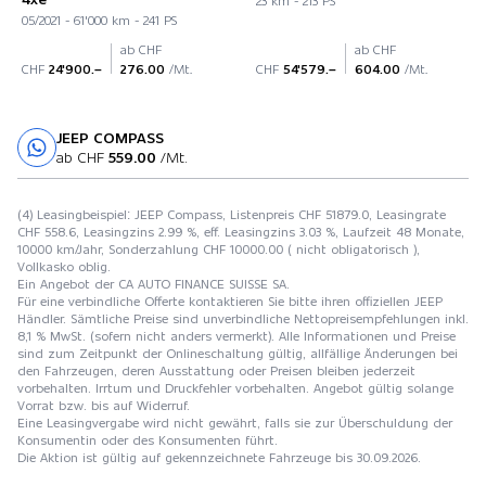
23 km - 213 PS
05/2021 - 61'000 km - 241 PS
ab CHF
ab CHF
CHF
24'900.–
276.00
/Mt.
CHF
54'579.–
604.00
/Mt.
JEEP COMPASS
Probefahrt
ab CHF
559.00
/Mt.
(4) Leasingbeispiel: JEEP Compass, Listenpreis CHF 51879.0, Leasingrate
CHF 558.6, Leasingzins 2.99 %, eff. Leasingzins 3.03 %, Laufzeit 48 Monate,
10000 km/Jahr, Sonderzahlung CHF 10000.00 ( nicht obligatorisch ),
Vollkasko oblig.
Ein Angebot der CA AUTO FINANCE SUISSE SA.
Für eine verbindliche Offerte kontaktieren Sie bitte ihren offiziellen JEEP
Händler. Sämtliche Preise sind unverbindliche Nettopreisempfehlungen inkl.
8,1 % MwSt. (sofern nicht anders vermerkt). Alle Informationen und Preise
sind zum Zeitpunkt der Onlineschaltung gültig, allfällige Änderungen bei
den Fahrzeugen, deren Ausstattung oder Preisen bleiben jederzeit
vorbehalten. Irrtum und Druckfehler vorbehalten. Angebot gültig solange
Vorrat bzw. bis auf Widerruf.
Eine Leasingvergabe wird nicht gewährt, falls sie zur Überschuldung der
Konsumentin oder des Konsumenten führt.
Die Aktion ist gültig auf gekennzeichnete Fahrzeuge bis 30.09.2026.