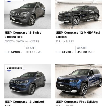
JEEP Compass 1.3 Swiss
JEEP Compass 1.2 MHEV First
Limited 4xe
Edition
05/2023 - 19'000 km - 241 PS
23 km - 145 PS
ab CHF
ab CHF
CHF
34'900.–
387.00
/Mt.
CHF
43'780.–
459.00
/Mt.
QualityCheck
JEEP Compass 1.3 Limited
JEEP Compass First Edition
4xe