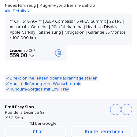
Neues Fahrzeug | Plug-in-Hybrid Benzin/Elektro
Alle Details
** CHF 51'879.– ** | JEEP Compass 1.6 PHEV Summit | 224 PS |
Automatik-Getriebe | Rückfahrkamera | Head-Up Display |
Apple CarPlay | Sitzheizung | Navigation | Garantie 36 Monate
/ 100'000 km
Leasen
ab CHF
559.00
/Mt.
Angebot zusammenstellen
Direkt online leasen oder Kaufanfrage stellen
Haustürlieferung zum Wunschtermin
Rundum-Sorglos mit Emil Frey
Emil Frey Sion
Rue de la Dixence 83
1950 Sion
4.1
bei Google
Chat
Route berechnen