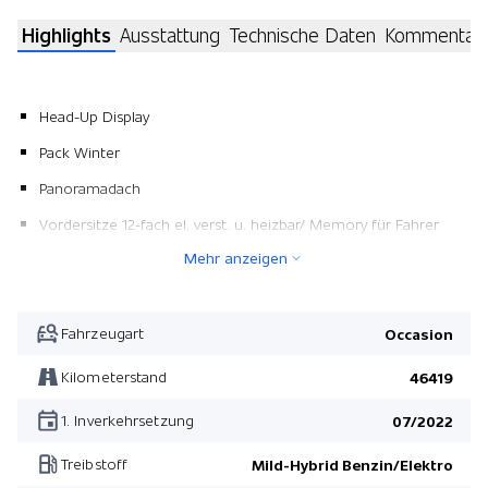
Highlights
Ausstattung
Technische Daten
Kommentar
Head-Up Display
Pack Winter
Panoramadach
Vordersitze 12-fach el. verst. u. heizbar/ Memory für Fahrer
Mehr anzeigen
Meridian Surround Sound System
Metallic-Lackierung
Heckklappe elektrisch mit Freihandfunktion
Fahrzeugart
Occasion
Ambientebeleuchtung mehrfarbig
Kilometerstand
46419
Hitzereflektierende Frontscheibe
1. Inverkehrsetzung
07/2022
Keyless Entry System
Treibstoff
Mild-Hybrid Benzin/Elektro
Fussmatten