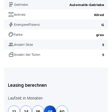
Getriebe
Automatik-Getriebe
Anhängerkupplung elektrisch ausklappbar
Leichtmetallfelgen 20" 5-Doppelspeichen Grey
Antrieb
Allrad
Pixel LED-Scheinwerfer
Energieeffizienz
G
Dachreling schwarz
Farbe
grau
Wireless Charging für mobile Geräte/ Signalverstärker
Anzahl Sitze
5
Nebelscheinwerfer
Anzahl der Türen
5
Pack Black
InControl WiFi
Pack Black
Pack Winter
Leasing berechnen
Laufzeit in Monaten
12
24
36
48
60