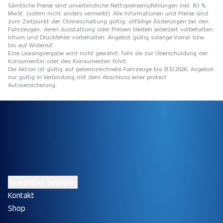
Sämtliche Preise sind unverbindliche Nettopreisempfehlungen inkl. 8,1 %
MwSt. (sofern nicht anders vermerkt). Alle Informationen und Preise sind
zum Zeitpunkt der Onlineschaltung gültig, allfällige Änderungen bei den
Fahrzeugen, deren Ausstattung oder Preisen bleiben jederzeit vorbehalten.
Irrtum und Druckfehler vorbehalten. Angebot gültig solange Vorrat bzw.
bis auf Widerruf.
Eine Leasingvergabe wird nicht gewährt, falls sie zur Überschuldung der
Konsumentin oder des Konsumenten führt.
Die Aktion ist gültig auf gekennzeichnete Fahrzeuge bis 31.12.2026. Angebot
nur gültig in Verbindung mit dem Abschluss einer protect
Autoversicherung.
Newsletter bestellen
Kontakt
Shop