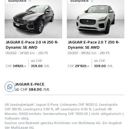
QualityCheck
QualityCheck
JAGUAR E-Pace 2.0 I4 250 R-
JAGUAR E-Pace 2.0 T 250 R-
Dynamic SE AWD
Dynamic SE AWD
09/2022 - 34'920 km - 250 PS
03/2021 - 88'262 km - 249 PS
ab CHF
ab CHF
CHF
34'820.–
359.00
/Mt.
CHF
29'920.–
309.00
/Mt.
JAGUAR E-PACE
Probefahrt
ab CHF
384.00
/Mt.
(4) Leasingbeispiel: Jaguar E-Pace, Listenpreis CHF 36520.0, Leasingrate
CHF 383.95, Leasingzins 3.99 %, eff. Leasingzins 4.06 %, Laufzeit 48
Monate, 10000 km/Jahr, Sonderzahlung CHF 7000.00 ( nicht obligatorisch ),
Vollkasko oblig.
Kaution und Restwert gemäss Richtlinien von Multilease AG. Ein Angebot
der MultiLease AG.