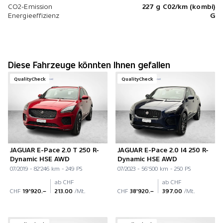
CO2-Emission
227 g C02/km (kombi)
Energieeffizienz
G
Diese Fahrzeuge könnten Ihnen gefallen
QualityCheck
QualityCheck
JAGUAR E-Pace 2.0 T 250 R-
JAGUAR E-Pace 2.0 I4 250 R-
Dynamic HSE AWD
Dynamic HSE AWD
07/2019 - 82'246 km - 249 PS
07/2023 - 56'500 km - 250 PS
ab CHF
ab CHF
CHF
19'920.–
213.00
/Mt.
CHF
38'920.–
397.00
/Mt.