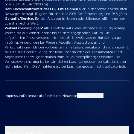
oder auch Ba 5,42 1/100 km).
Der Durchschnittswert der CO₂-Emissionen
aller in der Schweiz verkauften
Neuwagen beträgt 111 g/km für das Jahr 2026. Der Zielwert liegt bei 93.6 g/km.
Garantie/Service:
Bei den Angaben in Jahren oder Kilometer gilt immer der
zuerst erreichte Wert.
Verkaufsbedingungen:
Alle Angebote auf dieser Website sind gültig solange
Vorrat, bis auf Widerruf oder bis an dem angegebenen Datum. Die
aufgeführten Preise verstehen sich inkl. 8.1 % MwSt., ausser Nutzfahrzeuge.
Irrtümer, Änderungen bei Preisen, Modellen, Ausstattungen und
Verkaufsaktionen bleiben vorbehalten. Eine Leasingvergabe wird nicht gewährt,
falls sie zur Überschuldung der Konsumentin oder des Konsumenten führt.
Abgebildete Fahrzeuge enthalten zum Teil aufpreispflichtige Optionen. Die
Vollkaskoversicherung ist bei sämtlichen Leasingangeboten obligatorisch, aber
nicht inbegriffen. Die Anzahlung ist bei Leasingangeboten nicht obligatorisch.
Impressum
Datenschutz
Rechtliche Hinweise
Privacy Settings
Weitere Kategorien