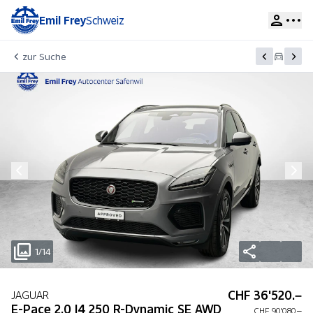
Emil Frey
Schweiz
zur Suche
1/14
CHF 36'520.–
JAGUAR
E-Pace 2.0 I4 250 R-Dynamic SE AWD
CHF 90'080.–