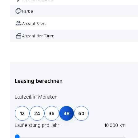
Farbe
Anzahl Sitze
Anzahl der Türen
Leasing berechnen
Laufzeit in Monaten
12
24
36
48
60
Laufleistung pro Jahr
10'000 km