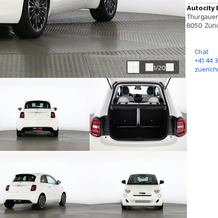
Autocity 
Thurgauer
8050 Züri
Chat
+41 44 
1/20
zuerich