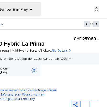
ten bei Emil Frey
che
CHF 25'060.–
.0 Hybrid La Prima
rzeug | Mild-Hybrid Benzin/Elektro
Alle Details
tieren Sie jetzt von der Leasingaktion ab 1.99%***
b CHF
0
/Mt.
Angebot zusammenstellen
online leasen oder Kaufanfrage stellen
rlieferung zum Wunschtermin
-Sorglos mit Emil Frey