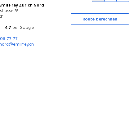
Emil Frey Zürich Nord
Probefahrt
strasse 35
ch
Route berechnen
4.7
bei Google
306 77 77
nord@emilfrey.ch