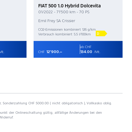
FIAT 500 1.0 Hybrid Dolcevita
01/2022 - 71'500 km - 70 PS
Emil Frey SA Crissier
CO2-Emissionen kombiniert 126 g/km
D
Verbrauch kombiniert 5.5 l/100km
ab CHF
12'900.–
134.00
Mt.
CHF
/Mt.
r, Sonderzahlung CHF 5000.00 ( nicht obligatorisch ), Vollkasko oblig.
unkt der Onlineschaltung gültig, allfällige Änderungen bei den
Widerruf.