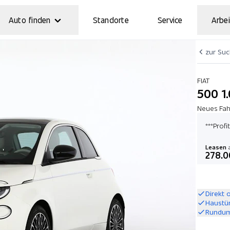
Auto finden
Standorte
Service
Arbei
zur Su
FIAT
500 1
Neues Fah
***Profi
Leasen
a
278.0
Direkt 
Haustü
Rundum