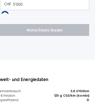
CHF
Wunschauto leasen
elt- und Energiedaten
amtverbrauch
5.6 l/100km
-Emission
125 g C02/km (kombi)
gieeffizienz
D