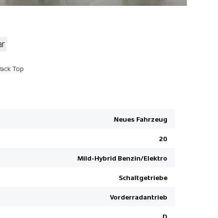
ar
LED Tagfah
Pack Top
Elektrisch
Leichtmeta
Fernlichtas
Neues Fahrzeug
Apple Car 
20
Heizbare V
Digitaler
Mild-Hybrid Benzin/Elektro
Airbag Fah
Schaltgetriebe
Automatisc
Vorderradantrieb
Innenspieg
Reifenrepa
D