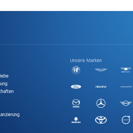
Unsere Marken
t
riebe
rung
chaften
nanzierung