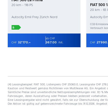
FIAT 500 1
20 km - 118 PS
20 km - 65 
Autocity Emil Frey Zürich Nord
Autocity Em
CO2-Emission
B
Verbrauch kom
ab CHF
32'170.–
367.00
21'990
CHF
/Mt.
CHF
(4) Leasingbeispiel: FIAT 500, Listenpreis CHF 25060.0, Leasingrate CHF 278
Kaution und Restwert gemäss Richtlinien von Multilease AG. Ein Angebot 
Sämtliche Preise sind unverbindliche Nettopreisempfehlungen inkl. 8,1 % Mw
Fahrzeugen, deren Ausstattung oder Preisen bleiben jederzeit vorbehalten. 
Eine Leasingvergabe wird nicht gewährt, falls sie zur Überschuldung der
Die Aktion ist gültig auf gekennzeichnete Fahrzeuge bis 31.12.2026. Angebo