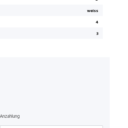
Panorama-
weiss
Klimaanla
4
Autonomer
Details sie
3
12 V Steck
Digitale I
Müdigkeit
Hintere Si
USB-Schnitt
Kunstleder
Reifendru
Getönte S
Keyless-Go
Anzahlung
Keyless En