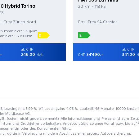
.0 Hybrid Torino
20 km - 118 PS
PS
il Frey Zürich Nord
Emil Frey SA Crissier
en kombiniert 126 g/km
D
B
biniert 5.6 l/100km
ab CHF
ab CHF
.–
246.00
34'490.–
341.00
/Mt.
CHF
/
.25, Leasingzins 3.99 %, eff. Leasingzins 4.06 %, Laufzeit 48 Monate, 10000 km/Jah
der MultiLease AG.
St. (sofern nicht anders vermerkt). Alle Informationen und Preise sind zum Zeitp
Irrtum und Druckfehler vorbehalten. Angebot gültig solange Vorrat bzw. bis auf 
 Konsumentin oder des Konsumenten führt.
t nur gültig in Verbindung mit dem Abschluss einer protect Autoversicherung.