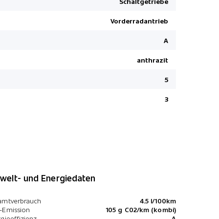
Schaltgetriebe
LED Rückl
Vorderradantrieb
Servolenk
Höhenverst
A
Touchscree
anthrazit
Lackierung
5
Isofix-Kind
3
elt- und Energiedaten
amtverbrauch
4.5 l/100km
-Emission
105 g C02/km (kombi)
gieeffizienz
A