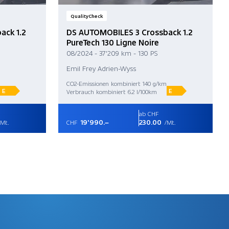
QualityCheck
ack 1.2
DS AUTOMOBILES 3 Crossback 1.2
PureTech 130 Ligne Noire
08/2024 - 37'209 km - 130 PS
Emil Frey Adrien-Wyss
CO2-Emissionen kombiniert 140 g/km
E
E
Verbrauch kombiniert 6.2 l/100km
ab CHF
19'990.–
230.00
Mt.
CHF
/Mt.