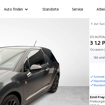
Auto finden
Standorte
Service
Arbei
zur Su
DS AUTO
3 1.2
Occasion 
Stil un
Schnell
Haustü
Rundum
Emil Fre
Freiburgst