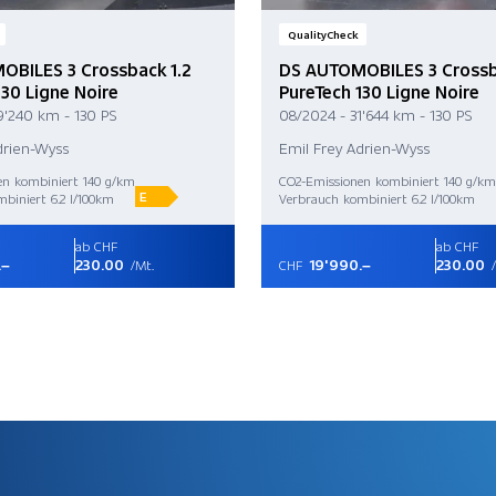
QualityCheck
OBILES 3 Crossback 1.2
DS AUTOMOBILES 3 Crossb
130 Ligne Noire
PureTech 130 Ligne Noire
9'240 km - 130 PS
08/2024 - 31'644 km - 130 PS
drien-Wyss
Emil Frey Adrien-Wyss
en kombiniert 140 g/km
CO2-Emissionen kombiniert 140 g/km
E
biniert 6.2 l/100km
Verbrauch kombiniert 6.2 l/100km
ab CHF
ab CHF
.–
230.00
19'990.–
230.00
/Mt.
CHF
/