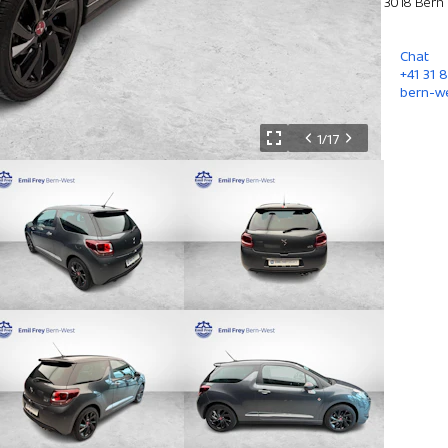
3018 Bern
Chat
+41 31 
bern-w
1/17