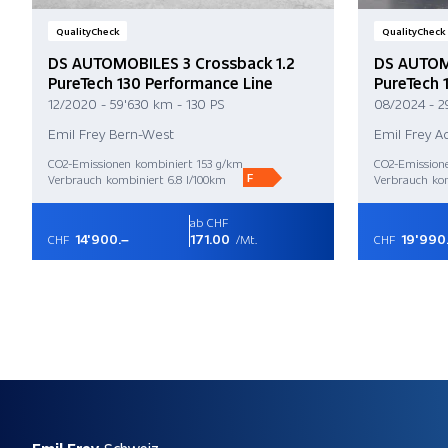
QualityCheck
QualityCheck
DS AUTOMOBILES 3 Crossback 1.2
DS AUTOM
PureTech 130 Performance Line
PureTech 
12/2020 - 59'630 km - 130 PS
08/2024 - 2
Emil Frey Bern-West
Emil Frey A
CO2-Emissionen kombiniert 153 g/km
CO2-Emission
F
Verbrauch kombiniert 6.8 l/100km
Verbrauch kom
ab CHF
14'900.–
171.00
19'990
CHF
/Mt.
CHF