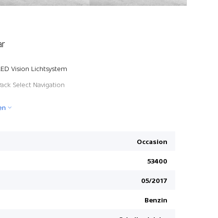
ar
Reifen-Pa
LED Vision Lichtsystem
LED Tagfah
Pack Select Navigation
Lenkrad ve
en
Elektrisch
Bremsassis
Zentralver
Occasion
Sport-Heck
53400
Zusatztönu
05/2017
ESP Elektr
Teppichauf
Benzin
Reserve-N