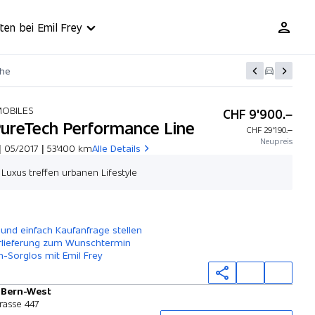
ten bei Emil Frey
che
MOBILES
CHF 9'900.–
 PureTech Performance Line
CHF 29'190.–
Neupreis
| 05/2017 | 53'400 km
Alle Details
d Luxus treffen urbanen Lifestyle
Angebot zusammenstellen
 und einfach Kaufanfrage stellen
rlieferung zum Wunschtermin
-Sorglos mit Emil Frey
y Bern-West
Probefahrt
rasse 447