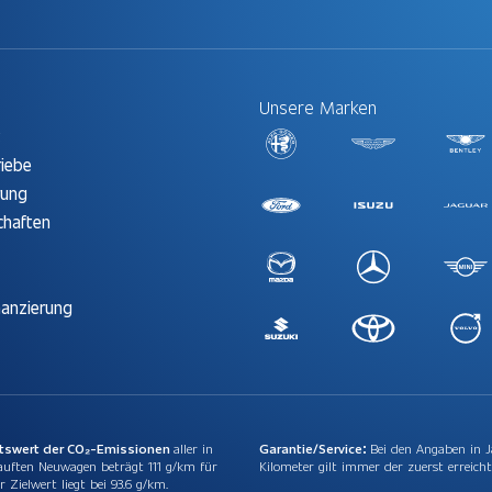
Unsere Marken
t
riebe
rung
chaften
nanzierung
ttswert der CO₂-Emissionen
aller in
Garantie/Service:
Bei den Angaben in 
auften Neuwagen beträgt 111 g/km für
Kilometer gilt immer der zuerst erreicht
r Zielwert liegt bei 93.6 g/km.