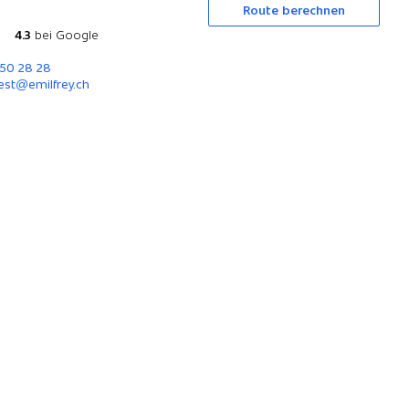
Route berechnen
4.3
bei Google
850 28 28
est@emilfrey.ch