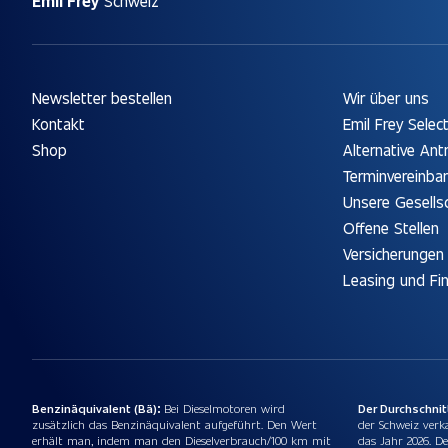
Emil Frey
Schweiz
Newsletter bestellen
Wir über uns
Kontakt
Emil Frey Selec
Shop
Alternative Ant
Terminvereinba
Unsere Gesells
Offene Stellen
Versicherungen
Leasing und Fi
Benzinäquivalent (Bä):
Bei Dieselmotoren wird
Der Durchschni
zusätzlich das Benzinäquivalent aufgeführt. Den Wert
der Schweiz verk
erhält man, indem man den Dieselverbrauch/100 km mit
das Jahr 2026. De