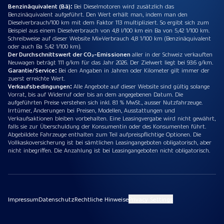
Benzinäquivalent (Bä):
Bei Dieselmotoren wird zusätzlich das
Benzinäquivalent aufgeführt. Den Wert erhält man, indem man den
Dieselverbrauch/100 km mit dem Faktor 113 multipliziert. So ergibt sich zum
Beispiel aus einem Dieselverbrauch von 4,8 l/100 km ein Ba von 5,42 1/100 km.
Schreibweise auf dieser Website Mix-Verbrauch 4,8 1/100 km (Benzinäquivalent
oder auch Ba 5,42 1/100 km).
Der Durchschnittswert der CO₂-Emissionen
aller in der Schweiz verkauften
Neuwagen beträgt 111 g/km für das Jahr 2026. Der Zielwert liegt bei 93.6 g/km.
Garantie/Service:
Bei den Angaben in Jahren oder Kilometer gilt immer der
zuerst erreichte Wert.
Verkaufsbedingungen:
Alle Angebote auf dieser Website sind gültig solange
Vorrat, bis auf Widerruf oder bis an dem angegebenen Datum. Die
aufgeführten Preise verstehen sich inkl. 8.1 % MwSt., ausser Nutzfahrzeuge.
Irrtümer, Änderungen bei Preisen, Modellen, Ausstattungen und
Verkaufsaktionen bleiben vorbehalten. Eine Leasingvergabe wird nicht gewährt,
falls sie zur Überschuldung der Konsumentin oder des Konsumenten führt.
Abgebildete Fahrzeuge enthalten zum Teil aufpreispflichtige Optionen. Die
Vollkaskoversicherung ist bei sämtlichen Leasingangeboten obligatorisch, aber
nicht inbegriffen. Die Anzahlung ist bei Leasingangeboten nicht obligatorisch.
Impressum
Datenschutz
Rechtliche Hinweise
Privacy Settings