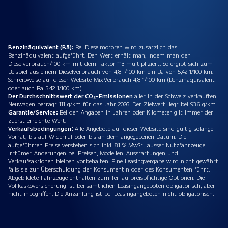
Benzinäquivalent (Bä):
Bei Dieselmotoren wird zusätzlich das
Benzinäquivalent aufgeführt. Den Wert erhält man, indem man den
Dieselverbrauch/100 km mit dem Faktor 113 multipliziert. So ergibt sich zum
Beispiel aus einem Dieselverbrauch von 4,8 l/100 km ein Ba von 5,42 1/100 km.
Schreibweise auf dieser Website Mix-Verbrauch 4,8 1/100 km (Benzinäquivalent
oder auch Ba 5,42 1/100 km).
Der Durchschnittswert der CO₂-Emissionen
aller in der Schweiz verkauften
Neuwagen beträgt 111 g/km für das Jahr 2026. Der Zielwert liegt bei 93.6 g/km.
Garantie/Service:
Bei den Angaben in Jahren oder Kilometer gilt immer der
zuerst erreichte Wert.
Verkaufsbedingungen:
Alle Angebote auf dieser Website sind gültig solange
Vorrat, bis auf Widerruf oder bis an dem angegebenen Datum. Die
aufgeführten Preise verstehen sich inkl. 8.1 % MwSt., ausser Nutzfahrzeuge.
Irrtümer, Änderungen bei Preisen, Modellen, Ausstattungen und
Verkaufsaktionen bleiben vorbehalten. Eine Leasingvergabe wird nicht gewährt,
falls sie zur Überschuldung der Konsumentin oder des Konsumenten führt.
Abgebildete Fahrzeuge enthalten zum Teil aufpreispflichtige Optionen. Die
Vollkaskoversicherung ist bei sämtlichen Leasingangeboten obligatorisch, aber
nicht inbegriffen. Die Anzahlung ist bei Leasingangeboten nicht obligatorisch.