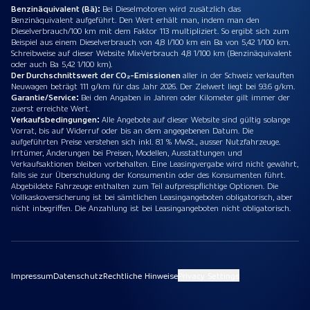
Benzinäquivalent (Bä):
Bei Dieselmotoren wird zusätzlich das
Benzinäquivalent aufgeführt. Den Wert erhält man, indem man den
Dieselverbrauch/100 km mit dem Faktor 113 multipliziert. So ergibt sich zum
Beispiel aus einem Dieselverbrauch von 4,8 l/100 km ein Ba von 5,42 1/100 km.
Schreibweise auf dieser Website Mix-Verbrauch 4,8 1/100 km (Benzinäquivalent
oder auch Ba 5,42 1/100 km).
Der Durchschnittswert der CO₂-Emissionen
aller in der Schweiz verkauften
Neuwagen beträgt 111 g/km für das Jahr 2026. Der Zielwert liegt bei 93.6 g/km.
Garantie/Service:
Bei den Angaben in Jahren oder Kilometer gilt immer der
zuerst erreichte Wert.
Verkaufsbedingungen:
Alle Angebote auf dieser Website sind gültig solange
Vorrat, bis auf Widerruf oder bis an dem angegebenen Datum. Die
aufgeführten Preise verstehen sich inkl. 8.1 % MwSt., ausser Nutzfahrzeuge.
Irrtümer, Änderungen bei Preisen, Modellen, Ausstattungen und
Verkaufsaktionen bleiben vorbehalten. Eine Leasingvergabe wird nicht gewährt,
falls sie zur Überschuldung der Konsumentin oder des Konsumenten führt.
Abgebildete Fahrzeuge enthalten zum Teil aufpreispflichtige Optionen. Die
Vollkaskoversicherung ist bei sämtlichen Leasingangeboten obligatorisch, aber
nicht inbegriffen. Die Anzahlung ist bei Leasingangeboten nicht obligatorisch.
Impressum
Datenschutz
Rechtliche Hinweise
Privacy Settings