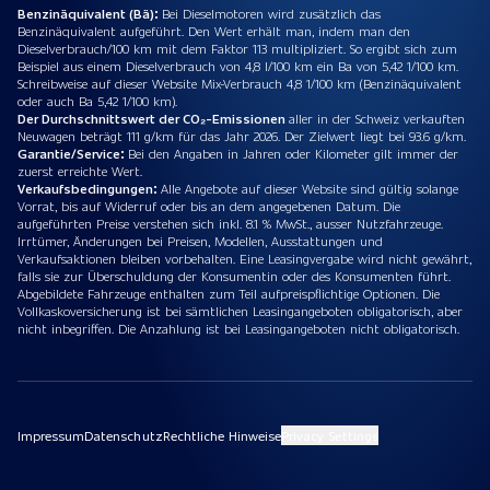
Benzinäquivalent (Bä):
Bei Dieselmotoren wird zusätzlich das
Benzinäquivalent aufgeführt. Den Wert erhält man, indem man den
Dieselverbrauch/100 km mit dem Faktor 113 multipliziert. So ergibt sich zum
Beispiel aus einem Dieselverbrauch von 4,8 l/100 km ein Ba von 5,42 1/100 km.
Schreibweise auf dieser Website Mix-Verbrauch 4,8 1/100 km (Benzinäquivalent
oder auch Ba 5,42 1/100 km).
Der Durchschnittswert der CO₂-Emissionen
aller in der Schweiz verkauften
Neuwagen beträgt 111 g/km für das Jahr 2026. Der Zielwert liegt bei 93.6 g/km.
Garantie/Service:
Bei den Angaben in Jahren oder Kilometer gilt immer der
zuerst erreichte Wert.
Verkaufsbedingungen:
Alle Angebote auf dieser Website sind gültig solange
Vorrat, bis auf Widerruf oder bis an dem angegebenen Datum. Die
aufgeführten Preise verstehen sich inkl. 8.1 % MwSt., ausser Nutzfahrzeuge.
Irrtümer, Änderungen bei Preisen, Modellen, Ausstattungen und
Verkaufsaktionen bleiben vorbehalten. Eine Leasingvergabe wird nicht gewährt,
falls sie zur Überschuldung der Konsumentin oder des Konsumenten führt.
Abgebildete Fahrzeuge enthalten zum Teil aufpreispflichtige Optionen. Die
Vollkaskoversicherung ist bei sämtlichen Leasingangeboten obligatorisch, aber
nicht inbegriffen. Die Anzahlung ist bei Leasingangeboten nicht obligatorisch.
Impressum
Datenschutz
Rechtliche Hinweise
Privacy Settings