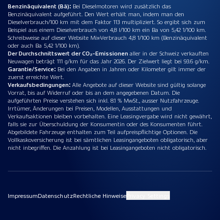
Benzinäquivalent (Bä):
Bei Dieselmotoren wird zusätzlich das
Benzinäquivalent aufgeführt. Den Wert erhält man, indem man den
Dieselverbrauch/100 km mit dem Faktor 113 multipliziert. So ergibt sich zum
Beispiel aus einem Dieselverbrauch von 4,8 l/100 km ein Ba von 5,42 1/100 km.
Schreibweise auf dieser Website Mix-Verbrauch 4,8 1/100 km (Benzinäquivalent
oder auch Ba 5,42 1/100 km).
Der Durchschnittswert der CO₂-Emissionen
aller in der Schweiz verkauften
Neuwagen beträgt 111 g/km für das Jahr 2026. Der Zielwert liegt bei 93.6 g/km.
Garantie/Service:
Bei den Angaben in Jahren oder Kilometer gilt immer der
zuerst erreichte Wert.
Verkaufsbedingungen:
Alle Angebote auf dieser Website sind gültig solange
Vorrat, bis auf Widerruf oder bis an dem angegebenen Datum. Die
aufgeführten Preise verstehen sich inkl. 8.1 % MwSt., ausser Nutzfahrzeuge.
Irrtümer, Änderungen bei Preisen, Modellen, Ausstattungen und
Verkaufsaktionen bleiben vorbehalten. Eine Leasingvergabe wird nicht gewährt,
falls sie zur Überschuldung der Konsumentin oder des Konsumenten führt.
Abgebildete Fahrzeuge enthalten zum Teil aufpreispflichtige Optionen. Die
Vollkaskoversicherung ist bei sämtlichen Leasingangeboten obligatorisch, aber
nicht inbegriffen. Die Anzahlung ist bei Leasingangeboten nicht obligatorisch.
Impressum
Datenschutz
Rechtliche Hinweise
Privacy Settings