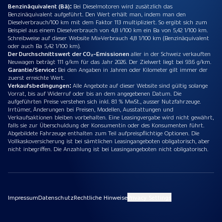
Benzinäquivalent (Bä):
Bei Dieselmotoren wird zusätzlich das
Benzinäquivalent aufgeführt. Den Wert erhält man, indem man den
Dieselverbrauch/100 km mit dem Faktor 113 multipliziert. So ergibt sich zum
Beispiel aus einem Dieselverbrauch von 4,8 l/100 km ein Ba von 5,42 1/100 km.
Schreibweise auf dieser Website Mix-Verbrauch 4,8 1/100 km (Benzinäquivalent
oder auch Ba 5,42 1/100 km).
Der Durchschnittswert der CO₂-Emissionen
aller in der Schweiz verkauften
Neuwagen beträgt 111 g/km für das Jahr 2026. Der Zielwert liegt bei 93.6 g/km.
Garantie/Service:
Bei den Angaben in Jahren oder Kilometer gilt immer der
zuerst erreichte Wert.
Verkaufsbedingungen:
Alle Angebote auf dieser Website sind gültig solange
Vorrat, bis auf Widerruf oder bis an dem angegebenen Datum. Die
aufgeführten Preise verstehen sich inkl. 8.1 % MwSt., ausser Nutzfahrzeuge.
Irrtümer, Änderungen bei Preisen, Modellen, Ausstattungen und
Verkaufsaktionen bleiben vorbehalten. Eine Leasingvergabe wird nicht gewährt,
falls sie zur Überschuldung der Konsumentin oder des Konsumenten führt.
Abgebildete Fahrzeuge enthalten zum Teil aufpreispflichtige Optionen. Die
Vollkaskoversicherung ist bei sämtlichen Leasingangeboten obligatorisch, aber
nicht inbegriffen. Die Anzahlung ist bei Leasingangeboten nicht obligatorisch.
Impressum
Datenschutz
Rechtliche Hinweise
Privacy Settings