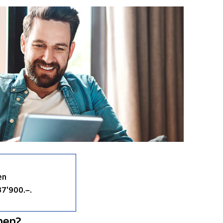
en
37'900.–.
hen?