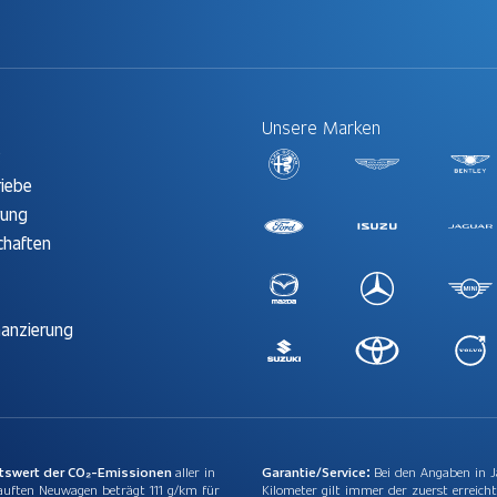
Unsere Marken
t
riebe
rung
chaften
nanzierung
ttswert der CO₂-Emissionen
aller in
Garantie/Service:
Bei den Angaben in 
auften Neuwagen beträgt 111 g/km für
Kilometer gilt immer der zuerst erreicht