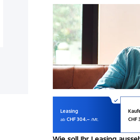
Leasing
Kauf
CHF 304.–
CHF 
ab
/Mt.
Wie soll Ihr Leasing ausse