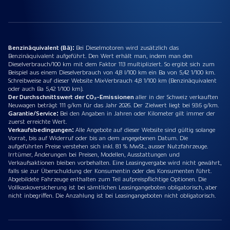
Benzinäquivalent (Bä):
Bei Dieselmotoren wird zusätzlich das
Benzinäquivalent aufgeführt. Den Wert erhält man, indem man den
Dieselverbrauch/100 km mit dem Faktor 113 multipliziert. So ergibt sich zum
Beispiel aus einem Dieselverbrauch von 4,8 l/100 km ein Ba von 5,42 1/100 km.
Schreibweise auf dieser Website Mix-Verbrauch 4,8 1/100 km (Benzinäquivalent
oder auch Ba 5,42 1/100 km).
Der Durchschnittswert der CO₂-Emissionen
aller in der Schweiz verkauften
Neuwagen beträgt 111 g/km für das Jahr 2026. Der Zielwert liegt bei 93.6 g/km.
Garantie/Service:
Bei den Angaben in Jahren oder Kilometer gilt immer der
zuerst erreichte Wert.
Verkaufsbedingungen:
Alle Angebote auf dieser Website sind gültig solange
Vorrat, bis auf Widerruf oder bis an dem angegebenen Datum. Die
aufgeführten Preise verstehen sich inkl. 8.1 % MwSt., ausser Nutzfahrzeuge.
Irrtümer, Änderungen bei Preisen, Modellen, Ausstattungen und
Verkaufsaktionen bleiben vorbehalten. Eine Leasingvergabe wird nicht gewährt,
falls sie zur Überschuldung der Konsumentin oder des Konsumenten führt.
Abgebildete Fahrzeuge enthalten zum Teil aufpreispflichtige Optionen. Die
Vollkaskoversicherung ist bei sämtlichen Leasingangeboten obligatorisch, aber
nicht inbegriffen. Die Anzahlung ist bei Leasingangeboten nicht obligatorisch.