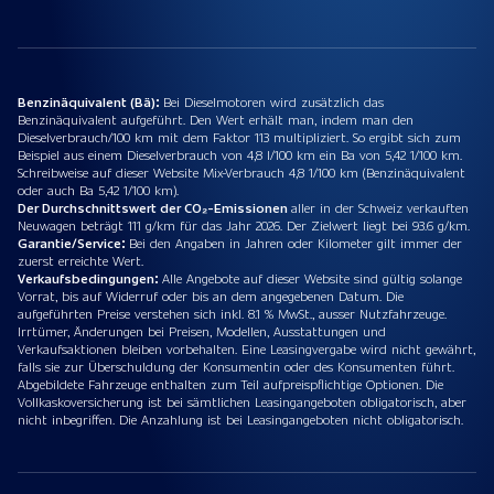
Benzinäquivalent (Bä):
Bei Dieselmotoren wird zusätzlich das
Benzinäquivalent aufgeführt. Den Wert erhält man, indem man den
Dieselverbrauch/100 km mit dem Faktor 113 multipliziert. So ergibt sich zum
Beispiel aus einem Dieselverbrauch von 4,8 l/100 km ein Ba von 5,42 1/100 km.
Schreibweise auf dieser Website Mix-Verbrauch 4,8 1/100 km (Benzinäquivalent
oder auch Ba 5,42 1/100 km).
Der Durchschnittswert der CO₂-Emissionen
aller in der Schweiz verkauften
Neuwagen beträgt 111 g/km für das Jahr 2026. Der Zielwert liegt bei 93.6 g/km.
Garantie/Service:
Bei den Angaben in Jahren oder Kilometer gilt immer der
zuerst erreichte Wert.
Verkaufsbedingungen:
Alle Angebote auf dieser Website sind gültig solange
Vorrat, bis auf Widerruf oder bis an dem angegebenen Datum. Die
aufgeführten Preise verstehen sich inkl. 8.1 % MwSt., ausser Nutzfahrzeuge.
Irrtümer, Änderungen bei Preisen, Modellen, Ausstattungen und
Verkaufsaktionen bleiben vorbehalten. Eine Leasingvergabe wird nicht gewährt,
falls sie zur Überschuldung der Konsumentin oder des Konsumenten führt.
Abgebildete Fahrzeuge enthalten zum Teil aufpreispflichtige Optionen. Die
Vollkaskoversicherung ist bei sämtlichen Leasingangeboten obligatorisch, aber
nicht inbegriffen. Die Anzahlung ist bei Leasingangeboten nicht obligatorisch.