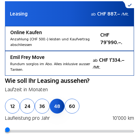
Leasing
CHF 887.–
ab
/Mt.
Online Kaufen
CHF
Anzahlung (CHF 500.-) leisten und Kaufvertrag
79'990.–.
abschliessen
Emil Frey Move
CHF 1'334.–
ab
Rundum sorglos im Abo. Alles inklusive ausser
/Mt.
Tanken.
Wie soll Ihr Leasing aussehen?
Laufzeit in Monaten
12
24
36
48
60
Laufleistung pro Jahr
10'000 km