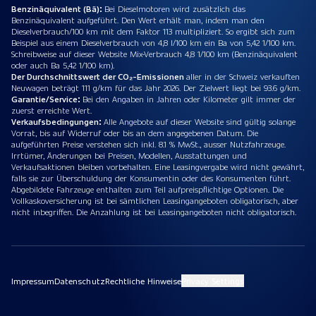
Benzinäquivalent (Bä):
Bei Dieselmotoren wird zusätzlich das
Benzinäquivalent aufgeführt. Den Wert erhält man, indem man den
Dieselverbrauch/100 km mit dem Faktor 113 multipliziert. So ergibt sich zum
Beispiel aus einem Dieselverbrauch von 4,8 l/100 km ein Ba von 5,42 1/100 km.
Schreibweise auf dieser Website Mix-Verbrauch 4,8 1/100 km (Benzinäquivalent
oder auch Ba 5,42 1/100 km).
Der Durchschnittswert der CO₂-Emissionen
aller in der Schweiz verkauften
Neuwagen beträgt 111 g/km für das Jahr 2026. Der Zielwert liegt bei 93.6 g/km.
Garantie/Service:
Bei den Angaben in Jahren oder Kilometer gilt immer der
zuerst erreichte Wert.
Verkaufsbedingungen:
Alle Angebote auf dieser Website sind gültig solange
Vorrat, bis auf Widerruf oder bis an dem angegebenen Datum. Die
aufgeführten Preise verstehen sich inkl. 8.1 % MwSt., ausser Nutzfahrzeuge.
Irrtümer, Änderungen bei Preisen, Modellen, Ausstattungen und
Verkaufsaktionen bleiben vorbehalten. Eine Leasingvergabe wird nicht gewährt,
falls sie zur Überschuldung der Konsumentin oder des Konsumenten führt.
Abgebildete Fahrzeuge enthalten zum Teil aufpreispflichtige Optionen. Die
Vollkaskoversicherung ist bei sämtlichen Leasingangeboten obligatorisch, aber
nicht inbegriffen. Die Anzahlung ist bei Leasingangeboten nicht obligatorisch.
Impressum
Datenschutz
Rechtliche Hinweise
Privacy Settings